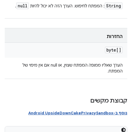
null
String
: המפתח לחיפוש. הערך הזה לא יכול להיות
.
החזרות
byte[]
הערך שאליו ממופה המפתח שצוין, או null אם אין מיפוי של
המפתח.
קבוצת מקשים
נוסף ב-Android UpsideDownCakePrivacySandbox