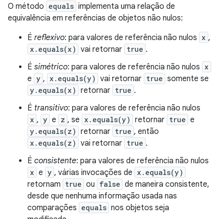
O método
equals
implementa uma relação de
equivalência em referências de objetos não nulos:
É
reflexivo
: para valores de referência não nulos
x
,
x.equals(x)
vai retornar
true
.
É
simétrico
: para valores de referência não nulos
x
e
y
,
x.equals(y)
vai retornar
true
somente se
y.equals(x)
retornar
true
.
É
transitivo
: para valores de referência não nulos
x
,
y
e
z
, se
x.equals(y)
retornar
true
e
y.equals(z)
retornar
true
, então
x.equals(z)
vai retornar
true
.
É
consistente
: para valores de referência não nulos
x
e
y
, várias invocações de
x.equals(y)
retornam
true
ou
false
de maneira consistente,
desde que nenhuma informação usada nas
comparações
equals
nos objetos seja