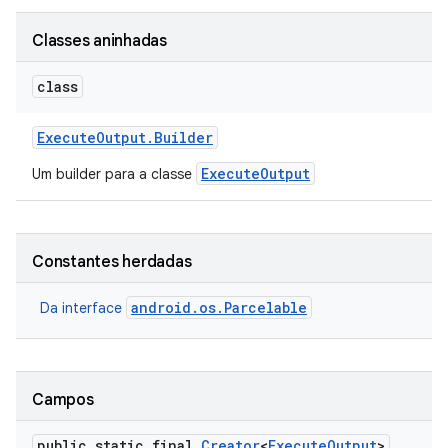
Classes aninhadas
class
Execute
Output
.
Builder
ExecuteOutput
Um builder para a classe
Constantes herdadas
android.os.Parcelable
Da interface
Campos
public static final
Creator
<
Execute
Output
>