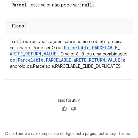
Parcel
null
: este valor não pode ser
.
flags
int
: outras sinalizações sobre como o objeto precisa
Parcelable
.
PARCELABLE
_
ser criado. Pode ser 0 ou
WRITE
_
RETURN
_
VALUE
0
. O valor é
ou uma combinação
Parcelable
.
PARCELABLE
_
WRITE
_
RETURN
_
VALUE
de
e
android.os.Parcelable.PARCELABLE_ELIDE_DUPLICATES
Isso foi útil?
O conteúdo e os exemplos de código nesta página estão sujeitos às