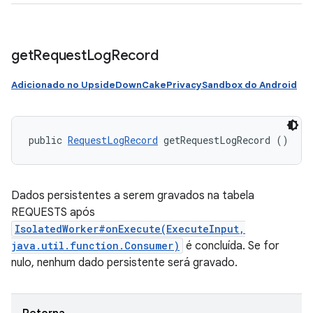
get
Request
Log
Record
Adicionado no UpsideDownCakePrivacySandbox do Android
public 
RequestLogRecord
 getRequestLogRecord ()
Dados persistentes a serem gravados na tabela
REQUESTS após
IsolatedWorker#onExecute(ExecuteInput,
java.util.function.Consumer)
é concluída. Se for
nulo, nenhum dado persistente será gravado.