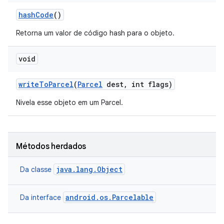
hash
Code
()
Retorna um valor de código hash para o objeto.
void
write
To
Parcel
(
Parcel
dest
,
int flags)
Nivela esse objeto em um Parcel.
Métodos herdados
java.lang.Object
Da classe
android.os.Parcelable
Da interface