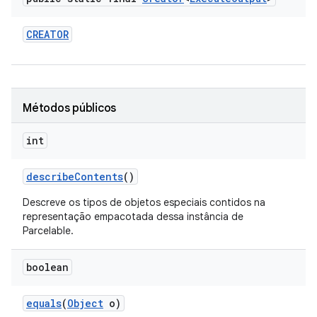
CREATOR
Métodos públicos
int
describe
Contents
()
Descreve os tipos de objetos especiais contidos na
representação empacotada dessa instância de
Parcelable.
boolean
equals
(
Object
o)