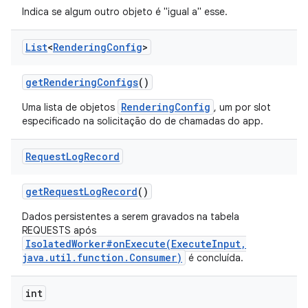
Indica se algum outro objeto é "igual a" esse.
List
<
Rendering
Config
>
get
Rendering
Configs
()
RenderingConfig
Uma lista de objetos
, um por slot
especificado na solicitação do de chamadas do app.
Request
Log
Record
get
Request
Log
Record
()
Dados persistentes a serem gravados na tabela
REQUESTS após
IsolatedWorker#onExecute(ExecuteInput,
java.util.function.Consumer)
é concluída.
int