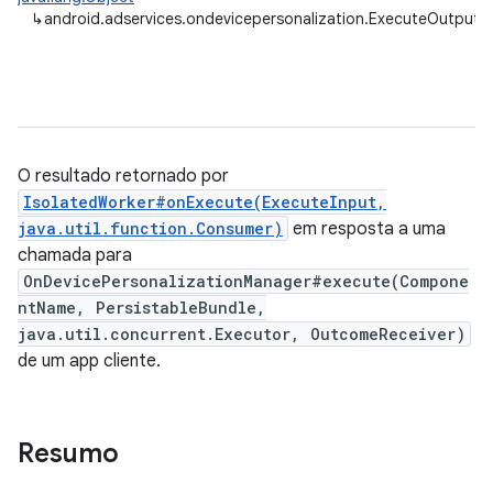
↳
android.adservices.ondevicepersonalization.ExecuteOutput
O resultado retornado por
IsolatedWorker#onExecute(ExecuteInput,
java.util.function.Consumer)
em resposta a uma
chamada para
OnDevicePersonalizationManager#execute(Compone
ntName, PersistableBundle,
java.util.concurrent.Executor, OutcomeReceiver)
de um app cliente.
Resumo