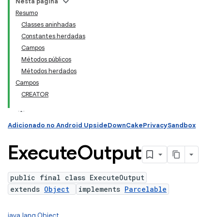
Nesta página
Resumo
Classes aninhadas
ation
Constantes herdadas
Campos
Métodos públicos
Métodos herdados
Campos
CREATOR
Adicionado no Android UpsideDownCakePrivacySandbox
Execute
Output
public final class ExecuteOutput
extends
Object
implements
Parcelable
java.lang.Object