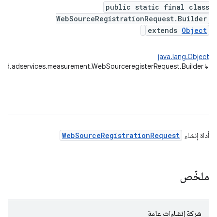
public static final class
WebSourceRegistrationRequest.Builder
extends
Object
java.lang.Object
oid.adservices.measurement.WebSourceregisterRequest.Builder
↳
أداة إنشاء
WebSourceRegistrationRequest
ملخّص
شركة إنشاءات عامة