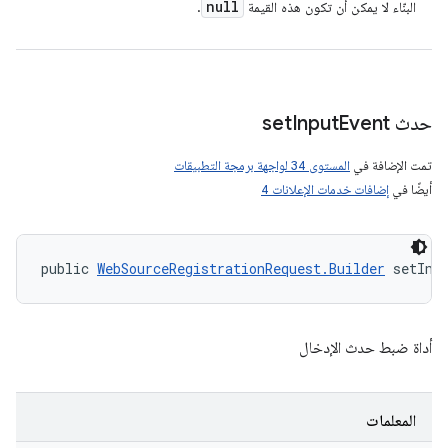
null
البنّاء لا يمكن أن تكون هذه القيمة
.
حدث set
Event
Input
تمت الإضافة في
المستوى 34 لواجهة برمجة التطبيقات
أيضًا في
إضافات خدمات الإعلانات 4
public 
WebSourceRegistrationRequest.Builder
 setInp
أداة ضبط حدث الإدخال
المعلمات