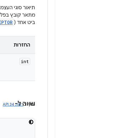
תיאור סוגי העצמי
מתאר קובץ בפל
ביט אחד (
IPTOR
החזרות
int
שווה ל-
נוסף ב
רמת API 34