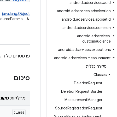
android
.
adservices
.
adid
android
.
adservices
.
adselection
java.lang.Object
SourceParams
↳
android
.
adservices
.
appsetid
android
.
adservices
.
common
android
.
adservices
.
customaudience
android
.
adservices
.
exceptions
פרמטרים של ריש
android
.
adservices
.
measurement
סקירה כללית
Classes
סיכום
Deletion
Request
Deletion
Request
.
Builder
מחלקות מקוננ
Measurement
Manager
Source
Registration
Request
class
Source
Registration
Request
.