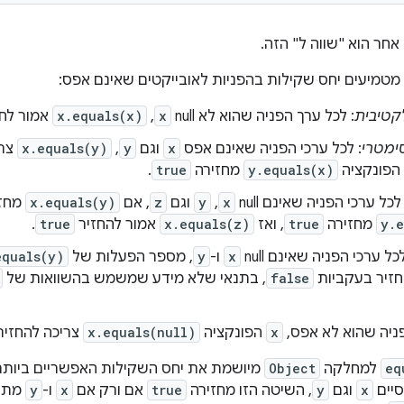
 אחר הוא "שווה ל" הזה.
מטמיעים יחס שקילות בהפניות לאובייקטים שאינם אפס:
קטיבית
: לכל ערך הפניה שהוא לא null
x
,
x.equals(x)
אמור לח
ימטרי
: לכל ערכי הפניה שאינם אפס
x
וגם
y
,
x.equals(y)
צרי
הפונקציה
y.equals(x)
מחזירה
true
.
 לכל ערכי הפניה שאינם null
x
,
y
וגם
z
, אם
x.equals(y)
מחז
y.e
מחזירה
true
, ואז
x.equals(z)
אמור להחזיר
true
.
לכל ערכי הפניה שאינם null
x
ו-
y
, מספר הפעלות של
equals(y)
חזיר בעקביות
false
, בתנאי שלא מידע שמשמש בהשוואות של
ניה שהוא לא אפס,
x
הפונקציה
x.equals(null)
צריכה להחזיר
eq
למחלקה
Object
מיושמת את יחס השקילות האפשריים ביותר ע
סיים
x
וגם
y
, השיטה הזו מחזירה
true
אם ורק אם
x
ו-
y
מתיי