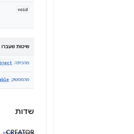
void
שיטות שעברו ב
bject
מהכיתה
able
מהממשק
שדות
CREATOR
נוסף ב
רמת API 34