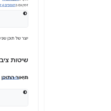
זמין גם ב
תוספים 4 לשירותי מודעות
יוצר של תוכן שני
שיטות ציבו
תיאור התוכן
נוסף ב
רמת API 34