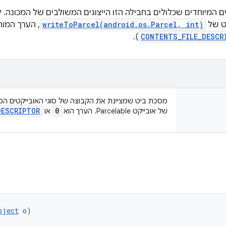
ם המיוחדים שכלולים בחבילה הזו הייצוגים המשולבים של המכונה. ל
ט של
writeToParcel(android.os.Parcel, int)
, הערך המוח
).
CONTENTS_FILE_DESCR
מסכת ביט שמציינת את הקבוצה של סוגי האובייקטים המ
DESCRIPTOR
0
של אובייקט Parcelable. הערך הוא
או
bject
 o)