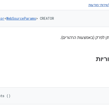
tor
<
WebSourceParams
> CREATOR
תן לפרק (באמצעות הרהורים).
ריות
nts ()