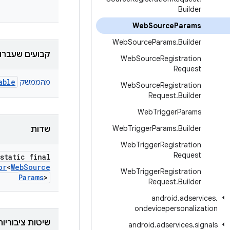
Builder
Web
Source
Params
Web
Source
Params
.
Builder
קבועים שעברו 
Web
Source
Registration
Request
able
מהממשק
Web
Source
Registration
Request
.
Builder
Web
Trigger
Params
Web
Trigger
Params
.
Builder
שדות
Web
Trigger
Registration
Request
static final
or
<
Web
Source
Web
Trigger
Registration
Params
>
Request
.
Builder
android
.
adservices
.
ondevicepersonalization
שיטות ציבוריות
android
.
adservices
.
signals