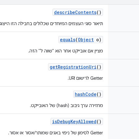
describe
Contents
()
תיאור סוגי העצמים המיוחדים שכלולים בחבילה הזו הייצו
equals
(
Object
o)
מציין אם אובייקט אחר הוא "שווה ל" הזה.
get
Registration
Uri
()
Getter לרישום URI.
hash
Code
()
מחזירה ערך גיבוב (hash) של האובייקט.
is
Debug
Key
Allowed
()
Getter לסימון של ניפוי באגים שמותר/אסור או אסור.