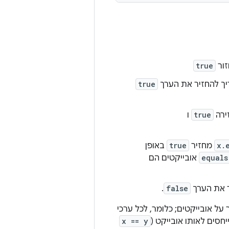
זור
true
ך להחזיר את הערך
true
ירה
true
ו
x.
מחזיר
true
באופן
equals
אובייקטים הם
 את הערך
false
.
ל אובייקטים; כלומר, לכל ערכי
חסים לאותו אובייקט (
x == y