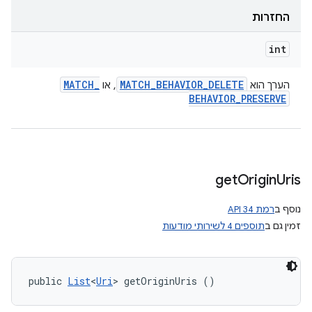
החזרות
int
MATCH
_
MATCH
_
BEHAVIOR
_
DELETE
הערך הוא
, או
BEHAVIOR
_
PRESERVE
get
Origin
Uris
נוסף ב
רמת API 34
זמין גם ב
תוספים 4 לשירותי מודעות
public 
List
<
Uri
> getOriginUris ()