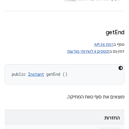
get
End
נוסף ב
רמת API 34
זמין גם ב
תוספים 4 לשירותי מודעות
public 
Instant
 getEnd ()
מוצאים את סוף טווח המחיקה.
החזרות