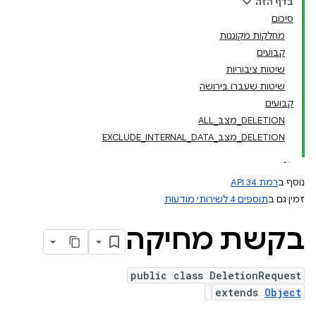
בדף הזה
סיכום
מחלקות מקוננות
קבועים
שיטות ציבוריות
שיטות שעברו בירושה
קבועים
DELETION_מצב_ALL
DELETION_מצב_EXCLUDE_INTERNAL_DATA
נוסף ב
רמת API 34
זמין גם ב
תוספים 4 לשירותי מודעות
בקשת מחיקה
public class DeletionRequest
extends
Object