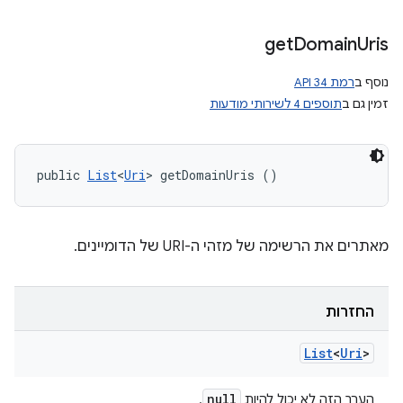
get
Domain
Uris
נוסף ב
רמת API 34
זמין גם ב
תוספים 4 לשירותי מודעות
public 
List
<
Uri
> getDomainUris ()
מאתרים את הרשימה של מזהי ה-URI של הדומיינים.
החזרות
List
<
Uri
>
null
הערך הזה לא יכול להיות
.