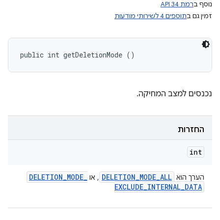
נוסף ב
רמת API 34
זמין גם ב
תוספים 4 לשירותי מודעות
public int getDeletionMode ()
נכנסים למצב המחיקה.
החזרות
int
DELETION
_
MODE
_
DELETION
_
MODE
_
ALL
הערך הוא
, או
EXCLUDE
_
INTERNAL
_
DATA