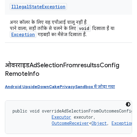
Illegal
State
Exception
अगर कॉलर के लिए यह एपीआई चालू नहीं है
void
पाने वाला, सही तरीके से चलने के लिए
दिखाता है या
Exception
गड़बड़ी का मैसेज दिखाता है.
ओवरराइडAd
Selection
Fromresultss
Config
Remote
Info
Android UpsideDownCakePrivacySandbox में जोड़ा गया
public void overrideAdSelectionFromOutcomesConfigR
Executor
 executor, 

OutcomeReceiver
<
Object
, 
Exception
>