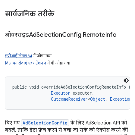
सार्वजनिक तरीके
ओवरराइडAd
Selection
Config Remote
Info
एपीआई लेवल 34
में जोड़ा गया
विज्ञापन सेवाएं एक्सटेंशन 4
में भी जोड़ा गया
public void overrideAdSelectionConfigRemoteInfo (
A
Executor
 executor, 

OutcomeReceiver
<
Object
, 
Exception
>
दिए गए
AdSelectionConfig
के लिए AdSelection API को
बदलें, ताकि डेटा फ़ेच करने से बचा जा सके को ऐक्सेस करने की