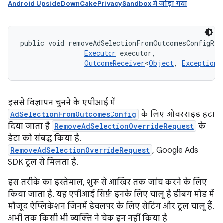
Android UpsideDownCakePrivacySandbox में जोड़ा गया
public void removeAdSelectionFromOutcomesConfigRem
Executor
 executor, 

OutcomeReceiver
<
Object
, 
Exception
>
इससे विज्ञापन चुनने के एपीआई में
AdSelectionFromOutcomesConfig
के लिए ओवरराइड हटा
दिया जाता है
RemoveAdSelectionOverrideRequest
के
डेटा को संबद्ध किया है.
RemoveAdSelectionOverrideRequest
, Google Ads
SDK टूल से मिलता है.
इस तरीके का इस्तेमाल, शुरू से आखिर तक जांच करने के लिए
किया जाता है. यह एपीआई सिर्फ़ इनके लिए चालू है डीबग मोड में
मौजूद ऐप्लिकेशन जिनमें डेवलपर के लिए सेटिंग और टूल चालू हैं.
अभी तक किसी भी व्यक्ति ने चेक इन नहीं किया है