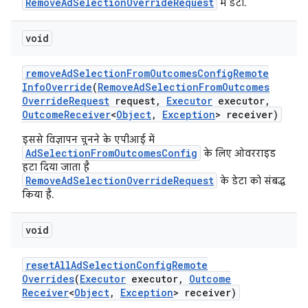
RemoveAdSelectionOverrideRequest
में डेटा.
void
remove
Ad
Selection
From
Outcomes
Config
Remote
Info
Override
(
Remove
Ad
Selection
From
Outcomes
Override
Request
request
,
Executor
executor
,
Outcome
Receiver
<
Object
,
Exception
> receiver)
इससे विज्ञापन चुनने के एपीआई में
AdSelectionFromOutcomesConfig
के लिए ओवरराइड
हटा दिया जाता है
RemoveAdSelectionOverrideRequest
के डेटा को संबद्ध
किया है.
void
reset
All
Ad
Selection
Config
Remote
Overrides
(
Executor
executor
,
Outcome
Receiver
<
Object
,
Exception
> receiver)