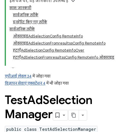
इस पेज पर, यह जानकारी उपलब्ध है
खास जानकारी
सार्वजनिक तरीके
इनहेरिट किए गए तरीके
सार्वजनिक तरीके
ओवरराइडAdSelectionConfig RemoteInfo
ओवरराइडAdSelectionFromresultssConfig RemoteInfo
हटाएँAdSelectionConfig RemoteInfoOver
हटाएँAdSelectionFromresultssConfig RemoteInfo ओवरराइड
एपीआई लेवल 34
में जोड़ा गया
विज्ञापन सेवाएं एक्सटेंशन 4
में भी जोड़ा गया
Test
Ad
Selection
Manager
public class TestAdSelectionManager