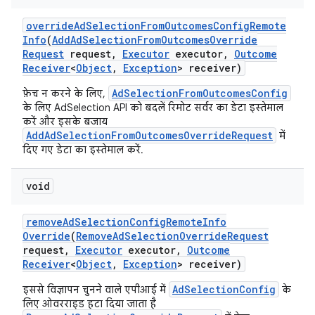
override
Ad
Selection
From
Outcomes
Config
Remote
Info
(
Add
Ad
Selection
From
Outcomes
Override
Request
request
,
Executor
executor
,
Outcome
Receiver
<
Object
,
Exception
> receiver)
AdSelectionFromOutcomesConfig
फ़ेच न करने के लिए,
के लिए AdSelection API को बदलें रिमोट सर्वर का डेटा इस्तेमाल
करें और इसके बजाय
AddAdSelectionFromOutcomesOverrideRequest
में
दिए गए डेटा का इस्तेमाल करें.
void
remove
Ad
Selection
Config
Remote
Info
Override
(
Remove
Ad
Selection
Override
Request
request
,
Executor
executor
,
Outcome
Receiver
<
Object
,
Exception
> receiver)
AdSelectionConfig
इससे विज्ञापन चुनने वाले एपीआई में
के
लिए ओवरराइड हटा दिया जाता है