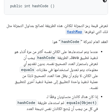
public int hashCode ()
تعرض قيمة رمز التجزئة للكائن. هذه الطريقة لصالح جداول التجزئة مثل
تلك التي توفرها
HashMap
العقد العام لشركة "
hashCode
" هو:
عندما يتم استدعاءها على الكائن نفسه أكثر من مرة أثناء هو
تنفيذ تطبيق Java، الطريقة
hashCode
يجب أن
تعرض باستمرار العدد الصحيح نفسه، بدون تقديم أي
معلومات يتم تعديل استخدامها في مقارنات
equals
على الكائن. لا يلزم أن يظل هذا العدد الصحيح ثابتًا من
عملية تنفيذ واحدة التطبيق إلى عملية تنفيذ أخرى للتطبيق
نفسه.
إذا كان هناك كائنان متساويان وفقًا لـ
equals(Object)
ثم استدعاء طريقة
hashCode
في كل من يجب أن يُنتج الكائنان نفس نتيجة العدد