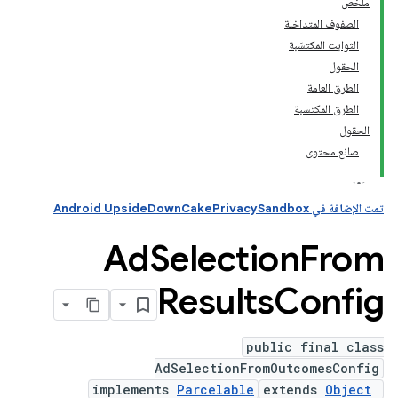
ملخّص
الصفوف المتداخلة
الثوابت المكتسَبة
الحقول
الطرق العامة
الطرق المكتسبة
الحقول
صانع محتوى
تمت الإضافة في Android UpsideDownCakePrivacySandbox
Ad
Selection
From
Results
Config
public final class
AdSelectionFromOutcomesConfig
implements
Parcelable
extends
Object