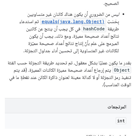
الصحيح.
ليس
من الضروري أن يكون هناك كائنان غير متساويين
بِحَسَبْ
equals(java.lang.Object)
ثم استدعاء
طريقة
hashCode
في كل يجب أن ينتج عن كائنين
نتائج أعداد صحيحة مميزة. ومع ذلك، يجب أن يكون
المبرمج على علم بأنّ إنتاج نتائج أعداد صحيحة مميّزة
للكائنات غير المتساوية إلى تحسين أداء جداول التجزئة.
بقدر ما يكون عمليًا بشكل معقول، تم تحديد طريقة التجزئة حسب الفئة
Object
يتم إرجاع أعداد صحيحة مميزة الكائنات المميزة. (قد يتم
تنفيذ رمز التجزئة أو لا كدالة معينة لعنوان ذاكرة الكائن عند نقطةٍ ما في
الوقت المناسب).
المرتجعات
int