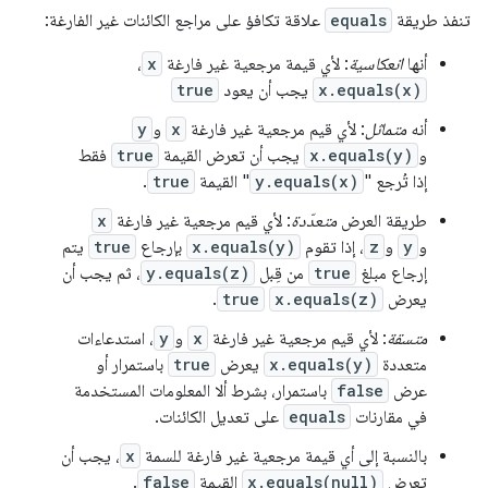
تنفذ طريقة
equals
علاقة تكافؤ على مراجع الكائنات غير الفارغة:
أنها
انعكاسية
: لأي قيمة مرجعية غير فارغة
x
،
x.equals(x)
يجب أن يعود
true
أنه
متماثل
: لأي قيم مرجعية غير فارغة
x
و
y
و
x.equals(y)
يجب أن تعرض القيمة
true
فقط
إذا تُرجع "
y.equals(x)
" القيمة
true
.
طريقة العرض
متعدّدة
: لأي قيم مرجعية غير فارغة
x
و
y
و
z
، إذا تقوم
x.equals(y)
بإرجاع
true
يتم
إرجاع مبلغ
true
من قِبل
y.equals(z)
، ثم يجب أن
يعرض
x.equals(z)
true
.
متسقة
: لأي قيم مرجعية غير فارغة
x
و
y
، استدعاءات
متعددة
x.equals(y)
يعرض
true
باستمرار أو
عرض
false
باستمرار، بشرط ألا المعلومات المستخدمة
في مقارنات
equals
على تعديل الكائنات.
بالنسبة إلى أي قيمة مرجعية غير فارغة للسمة
x
، يجب أن
تعرض
x.equals(null)
القيمة
false
.