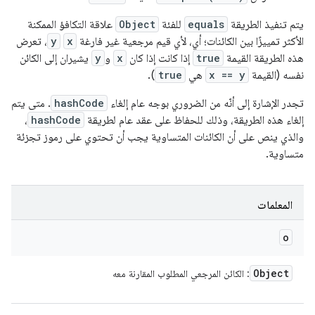
يتم تنفيذ الطريقة
equals
للفئة
Object
علاقة التكافؤ الممكنة
الأكثر تمييزًا بين الكائنات؛ أي، لأي قيم مرجعية غير فارغة
x
y
، تعرض
هذه الطريقة القيمة
true
إذا كانت إذا كان
x
و
y
يشيران إلى الكائن
نفسه (القيمة
x == y
هي
true
).
تجدر الإشارة إلى أنّه من الضروري بوجه عام إلغاء
hashCode
. متى يتم
إلغاء هذه الطريقة، وذلك للحفاظ على عقد عام لطريقة
hashCode
،
والذي ينص على أن الكائنات المتساوية يجب أن تحتوي على رموز تجزئة
متساوية.
المعلمات
o
Object
: الكائن المرجعي المطلوب المقارنة معه