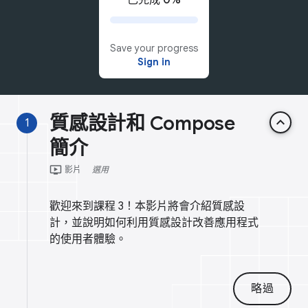
Save your progress
Sign in
質感設計和 Compose
keyboard_arrow_up
1
簡介
ondemand_video
影片
選用
歡迎來到課程 3！本影片將會介紹質感設
計，並說明如何利用質感設計改善應用程式
的使用者體驗。
略過