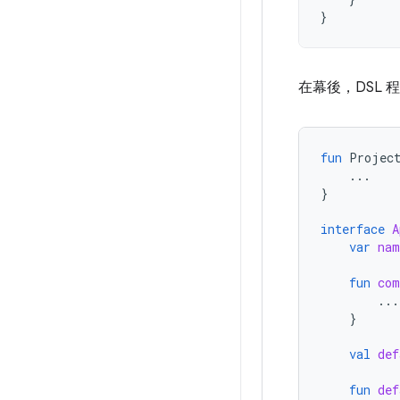
}
在幕後，DSL 
fun
Projec
...
}
interface
A
var
nam
fun
com
...
}
val
def
fun
def