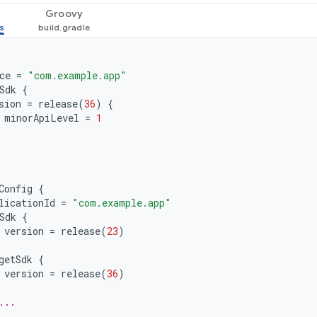
Groovy
ce
=
"com.example.app"
Sdk
{
sion
=
release
(
36
)
{
minorApiLevel
=
1
Config
{
licationId
=
"com.example.app"
Sdk
{
version
=
release
(
23
)
getSdk
{
version
=
release
(
36
)
...