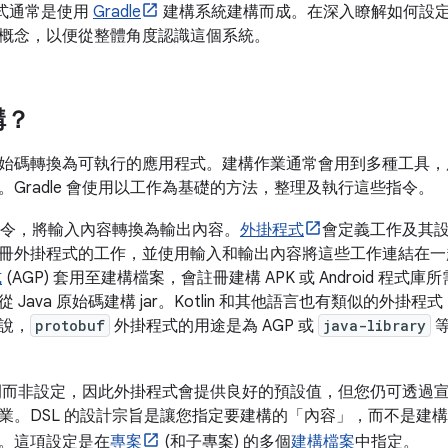
用程式通常是使用
Gradle
建構系統建構而成。在深入瞭解如何設
概念，以便從整體角度認識這個系統。
構？
始碼轉換為可執行的應用程式。建構作業通常會用到多種工具，
。Gradle 會使用以工作為基礎的方法，整理及執行這些指令。
令，將輸入內容轉換為輸出內容。
外掛程式
會定義工作及其
冊外掛程式的工作，並使用輸入和輸出內容將這些工作連結在
式
(AGP) 套用至建構檔案，會註冊建構 APK 或 Android 程式
 Java 原始碼建構 jar。Kotlin 和其他語言也有類似的外
說，
protobuf
外掛程式的用途是為 AGP 或
java-library
等
偏好慣例而非設定，因此外掛程式會提供良好的預設值，但您仍可透過
業。DSL 的設計宗旨是讓您指定要建構的「內容」
，而不是建構
。這項設定是在
專案
(和子專案) 的多個
建構檔案
中指定。