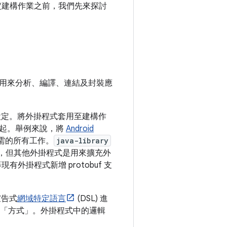
定建構作業之前，我們先來探討
用來分析、編譯、連結及封裝應
設定。將外掛程式套用至建構作
一起。舉例來說，將
Android
庫所需的所有工作。
java-library
掛程式，但其他外掛程式是用來擴充外
現有外掛程式新增 protobuf 支
宣告式
網域特定語言
(DSL) 進
「方式」
。外掛程式中的邏輯