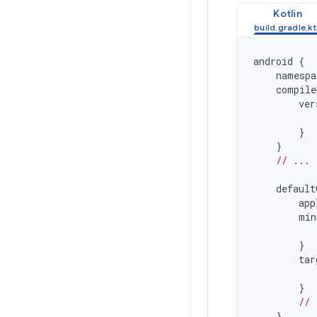
Kotlin
android
{
namespa
compile
ver
}
}
// ...
default
app
min
}
tar
}
// 
}