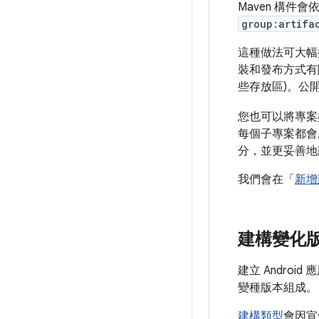
Maven 構件
group:artifa
這種做法可大幅
裝和發布方式有關
些存放區)。公
您也可以將專案
每個子專案都會
分，並更妥善地
我們會在「
新增
建構變化
建立 Andro
變種版本組成。
建構類型
會因宣