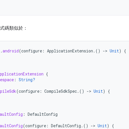
程式碼類似於：
t
.
android
(
configure
:
ApplicationExtension
.()
-
>
Unit
)
{
pplicationExtension
{
espace
:
String?
pileSdk
(
configure
:
CompileSdkSpec
.()
-
>
Unit
)
{
aultConfig
:
DefaultConfig
aultConfig
(
configure
:
DefaultConfig
.()
-
>
Unit
)
{