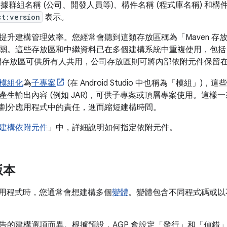
會依據群組名稱 (公司、開發人員等)、構件名稱 (程式庫名稱) 和
ct:version
表示。
提升建構管理效率。您經常會聽到這類存放區稱為「Maven 存
。這些存放區和中繼資料已在多個建構系統中重複使用，包括 Gradl
開存放區可供所有人共用，公司存放區則可將內部依附元件保留
模組化
為
子專案
(在 Android Studio 中也稱為「模組」
產生輸出內容 (例如 JAR)，可供子專案或頂層專案使用。這樣
劃分應用程式中的責任，進而縮短建構時間。
建構依附元件
」中，詳細說明如何指定依附元件。
版本
id 應用程式時，您通常會想建構多個
變體
。變體包含不同程式碼或以
告的建構選項而異。根據預設，AGP 會設定「發行」和「偵錯