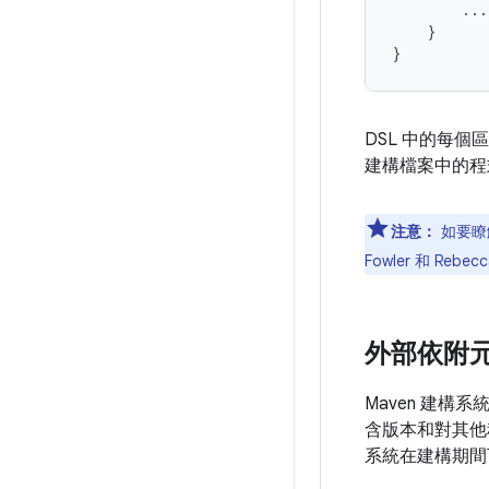
...
}
}
DSL 中的每個
建構檔案中的程
注意：
如要瞭解
Fowler 和 Rebe
外部依附
Maven 建構系
含版本和對其他
系統在建構期間