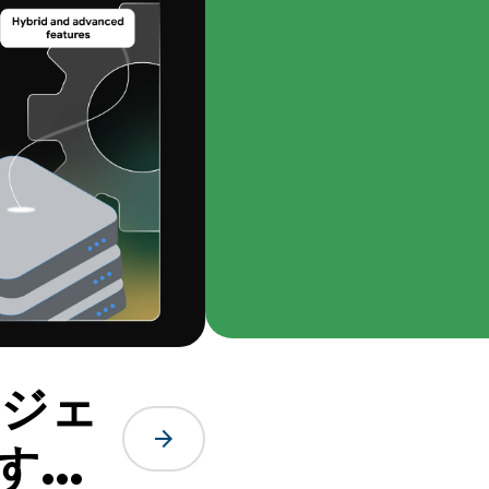
リジェ
arrow_forward
する