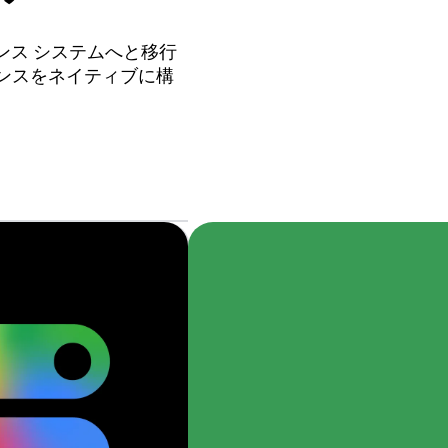
する主
ジェンス システムへと移行
ンスをネイティブに構