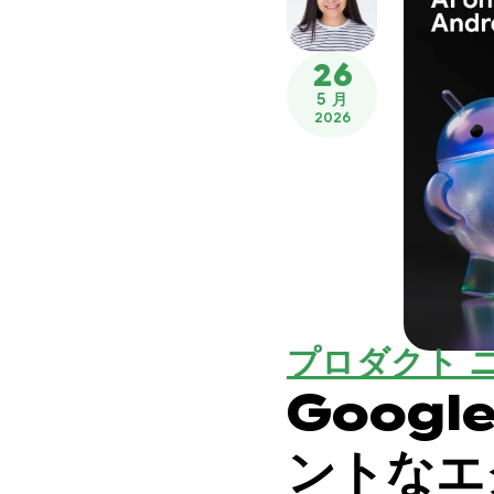
26
5 月
2026
プロダクト 
Googl
ントなエ