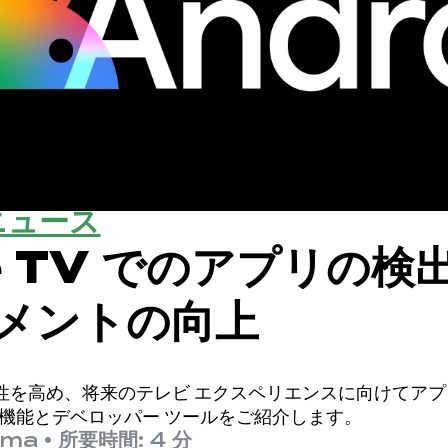
ニュース
e TV でのアプリの検
メントの向上
性を高め、将来のテレビ エクスペリエンスに向けてア
TV の機能とデベロッパー ツールをご紹介します。
sma
•
所要時間: 4 分