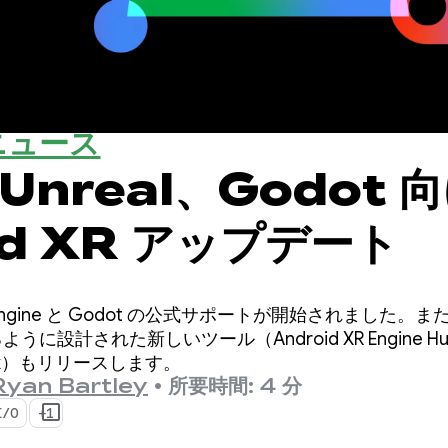
ニュース
、Unreal、Godot 
id XR アップデート
nreal Engine と Godot の公式サポートが開始されま
に設計された新しいツール（Android XR Engine Hub と
mework）もリリースします。
Ryan Bartley
•
所要時間: 4 分
I/O
+1