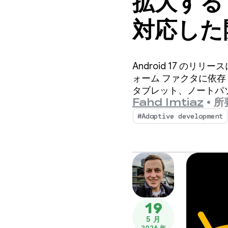
拡大する 
対応した
Android 17 の
ォーム ファクタに依
タブレット、ノートパ
Fahd Imtiaz
•
所
#Adaptive development
19
5 月
2026 年