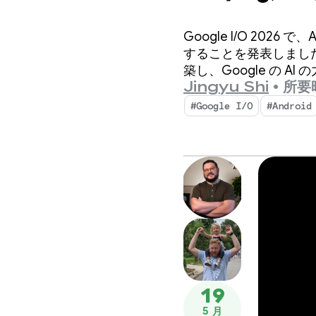
ための A
Google I/O 20
なアップ
することを発表しまし
築し、Google の 
Jingyu Shi
•
所要時
#Google I/O
#Android
19
5 月