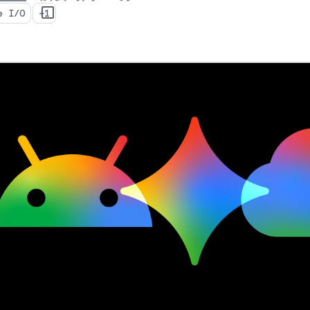
e I/O
+1