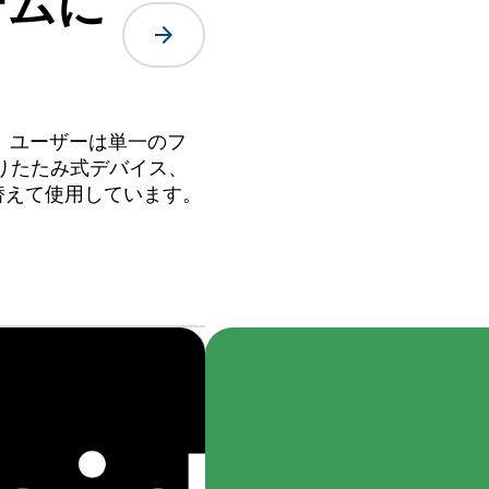
テムに
arrow_forward
ます。ユーザーは単一のフ
折りたたみ式デバイス、
替えて使用しています。