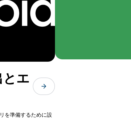
出とエ
arrow_forward
プリを準備するために設