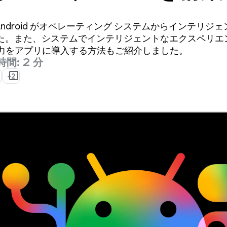
ndroid の AI に関
26 で、Android がオペレーティング システムからインテリ
デート
た。また、システムでインテリジェントなエクスペリエ
AI の力をアプリに導入する方法もご紹介しました。
間: 2 分
+2