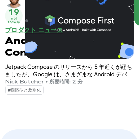
19
5 月
2026 年
プロダクト ニュース
Android UI 開発は
Compose ファースト
Jetpack Compose のリリースから 5 年近くが経ち
ましたが、Google は、さまざまな Android デバイ
スで優れた UI を構築するために必要なすべての機
Nick Butcher
•
所要時間: 2 分
能、パフォーマンス、ツールを提供することに注力
#適応型と差別化
してきました。