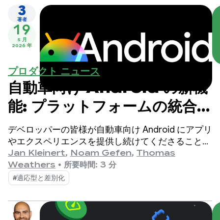
3
著者
19
5 月
2026 年
プロダクト ニュース
自動車向け Android の新機
能: プラットフォームの統合と
プレミアム エクスペリエンス
デベロッパーの皆様が自動車向け Android にアプリ
の実現
やエクスペリエンスを提供し続けてくださること
を、Google は大変喜ばしく思っています。昨年
Jan Kleinert
,
Noam Gefen
,
Thomas
も、Android Auto と Google 搭載車のアプリ エコ
Weathers
•
所要時間: 3 分
システムは力強い成長と勢いを維持しました。
#適応型と差別化