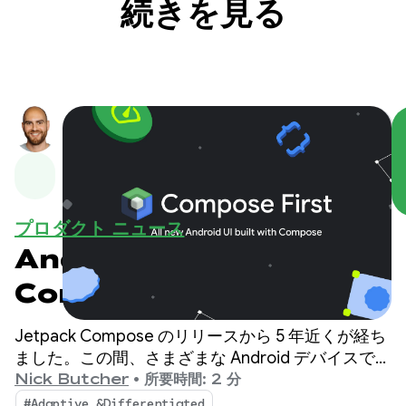
続きを見る
プロダクト ニュース
Android UI 開発は
Compose First
Jetpack Compose のリリースから 5 年近くが経ち
ました。この間、さまざまな Android デバイスで優
れた UI を構築するために必要なすべての機能、パ
Nick Butcher
•
所要時間: 2 分
フォーマンス、ツールを提供できるよう投資してま
#Adaptive &Differentiated