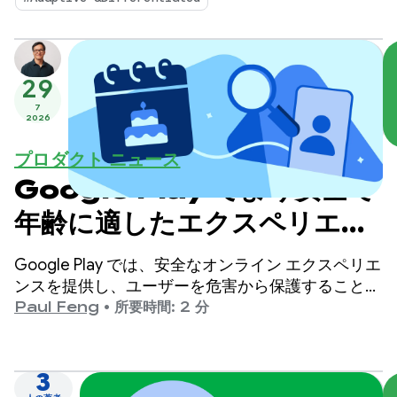
いりました。
29
7
2026
プロダクト ニュース
Google Play でより安全で
年齢に適したエクスペリエン
スを提供
Google Play では、安全なオンライン エクスペリエ
ンスを提供し、ユーザーを危害から保護することを
最優先事項としています。
Paul Feng
•
所要時間: 2 分
3
2026