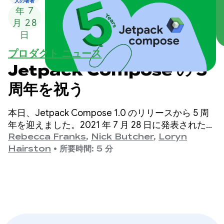
人の著者
年 7
月 28
日
プロダクト ニュース
Jetpack Compose の 5
周年を祝う
本日、Jetpack Compose 1.0 のリリースから 5 周
年を迎えました。2021 年 7 月 28 日に発表されたバ
ージョン 1.0 から最新の 1.11 リリースまで、API は
Rebecca Franks
,
Nick Butcher
,
Loryn
長年にわたって大幅に進化してきました。この節目
Hairston
•
所要時間: 5 分
を祝いたいと思います。