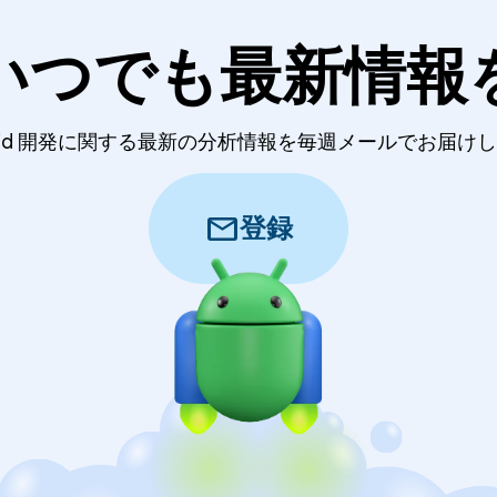
いつでも最新情報
roid 開発に関する最新の分析情報を毎週メールでお届け
mail
登録