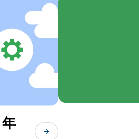
 年
arrow_forward