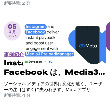
れて、エンジニアリング チームはアプリの起動時
所要時間: 2 分
間を改善すべき重要な領域として特定しましたが、
コードベースに大幅な変更が必要になることを懸念
していました。
05
3 月
2026
事例紹介
Instagram と
Facebook は、Media3
PreloadManager を使用
ソーシャル メディアの世界は変化が速く、ユーザ
して即時再生を実現し、ユー
ーの注目はすぐに失われます。Meta アプリ
（Facebook と Instagram）は世界最大級のソーシ
所要時間: 4 分
ザー エンゲージメントを高め
ャル プラットフォームであり、世界中の数十億人
のユーザーにサービスを提供しています。
ています