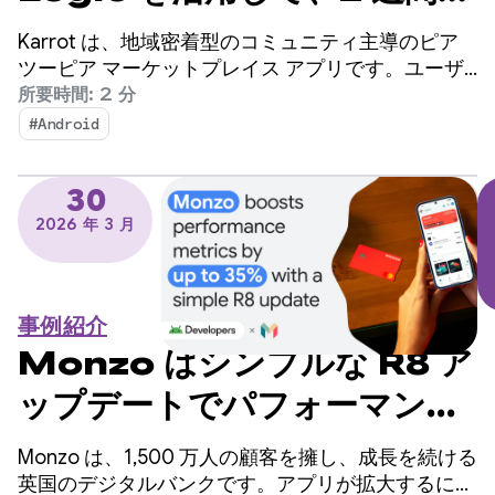
内に翻訳機能を組み込み、売
Karrot は、地域密着型のコミュニティ主導のピア
上を伸ばした Karrot の事例
ツーピア マーケットプレイス アプリです。ユーザ
ーは、他の確認済みのユーザーとアイテムの売買や
所要時間: 2 分
交換を行うことができます。2015 年に韓国でリリ
#Android
ースされて以来、このプラットフォームはグローバ
ル市場に拡大し、4,300 万人を超える登録ユーザー
30
を獲得しています。
2026 年 3 月
事例紹介
Monzo はシンプルな R8 ア
ップデートでパフォーマンス
指標を最大 35% 向上
Monzo は、1,500 万人の顧客を擁し、成長を続ける
英国のデジタルバンクです。アプリが拡大するにつ