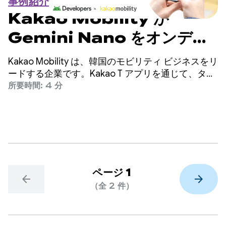
事例紹介
Kakao Mobility が
Gemini Nano をオンデバ
イスで使用してコストを削減
Kakao Mobility は、韓国のモビリティ ビジネスをリ
し、通話コンバージョンを
ードする企業です。Kakao T アプリを通じて、タク
シー配車、ナビゲーション、自転車やスクーターの
所要時間: 4 分
45% 向上
シェアリング、駐車場、宅配便など、さまざまな交
通手段や配送サービスを提供しています。
ページ 1
arrow_back
arrow_forward
（全 2 件）