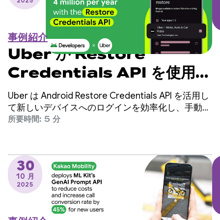
2025
事例紹介
Uber が Restore
Credentials API を使用し
て手動ログインを年間 400
Uber は Android Restore Credentials API を活用し
万件削減している方法
て新しいデバイスへのログインを効率化し、手動ロ
グインを年間 400 万件削減し、ユーザー維持率を
所要時間: 5 分
高めることを目指しています。
30
10 月
2025