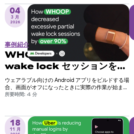
04
3 月
2026
事例紹介
WHOOP が過剰な部分
wake lock セッションを
90% 以上削減した方法
ウェアラブル向けの Android アプリをビルドする場
合、画面がオフになったときに実際の作業が始まり
ます。
所要時間: 4 分
18
11 月