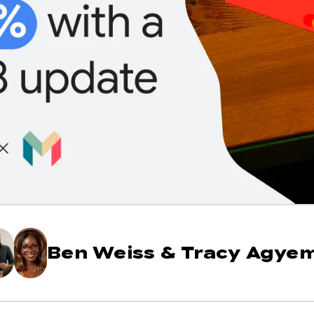
Ben Weiss
&
Tracy Agye