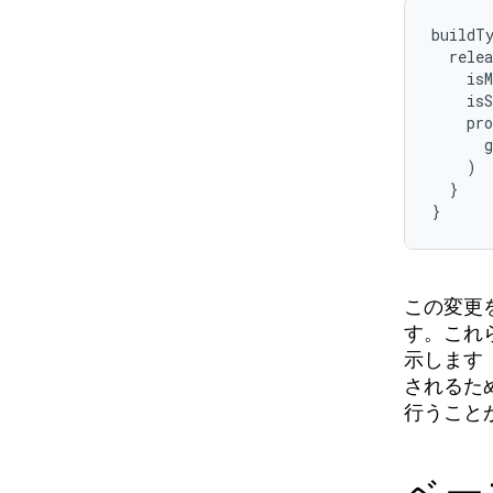
buildTy
  relea
    isM
    isS
    pro
      g
    )

  }

}
この変更
す。これ
示します
されるため
行うこと