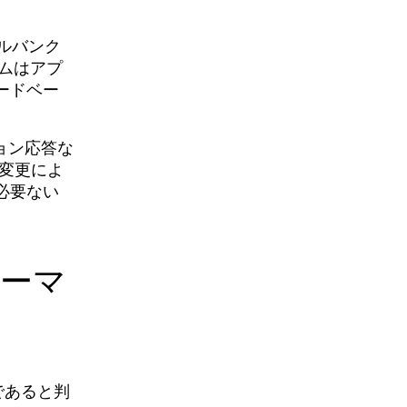
タルバンク
ムはアプ
ードベー
ション応答な
な変更によ
必要ない
ォーマ
であると判