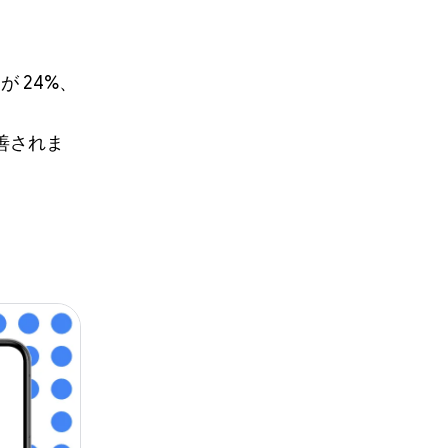
。
が 24%、
改善されま