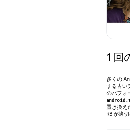
1 
多くの A
する古い
のパフォ
android.
置き換え
R8 が