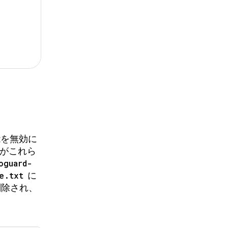
る
能を無効に
 がこれら
oguard-
e.txt
に
除され、