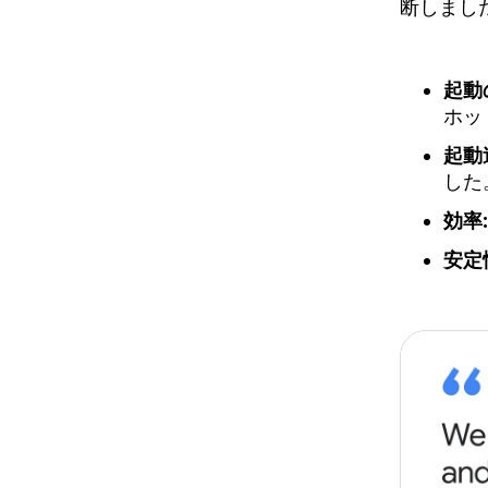
断しまし
起動
ホッ
起動
した
効率:
安定