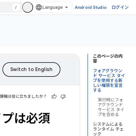
/
Android Studio
ログイン
このページの内
容
フォアグラウン
ド サービス タイ
プを使用する新
しい権限を宣言
する
情報は役に立ちましたか？
実行時にフォ
アグラウンド
サービス タイ
イプは必須
プを含める
システムによる
ランタイム チェ
ック