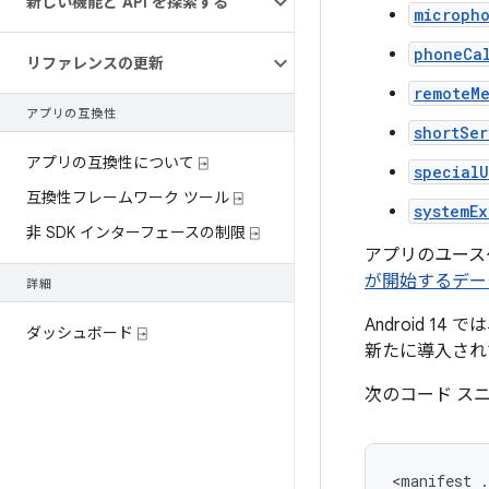
新しい機能と API を探索する
microph
phoneCa
リファレンスの更新
remoteM
アプリの互換性
shortSer
アプリの互換性について ⍈
specialU
互換性フレームワーク ツール ⍈
systemE
非 SDK インターフェースの制限 ⍈
アプリのユース
が開始するデー
詳細
Android 14 で
ダッシュボード ⍈
新たに導入され
次のコード ス
<manifest