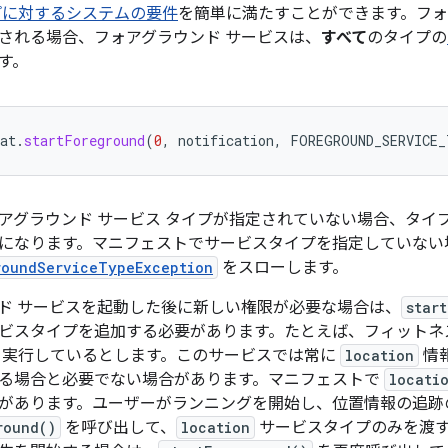
プに対するシステムの要件
を簡単に満たすことができます。フォ
される場合、フォアグラウンド サービスは、
すべて
のタイプの
す。
at
.
startForeground
(
0
,
notification
,
FOREGROUND_SERVICE
アグラウンド サービス タイプが指定されていない場合、タイ
になります。マニフェストでサービスタイプを指定していない
roundServiceTypeException
をスローします。
ド サービスを起動した後に新しい権限が必要な場合は、
star
ビスタイプを追加する必要があります。たとえば、フィットネス
を実行しているとします。このサービスでは常に
location
情
る場合と必要でない場合があります。マニフェストで
locati
があります。ユーザーがランニングを開始し、位置情報の追跡
round()
を呼び出して、
location
サービスタイプのみを渡す