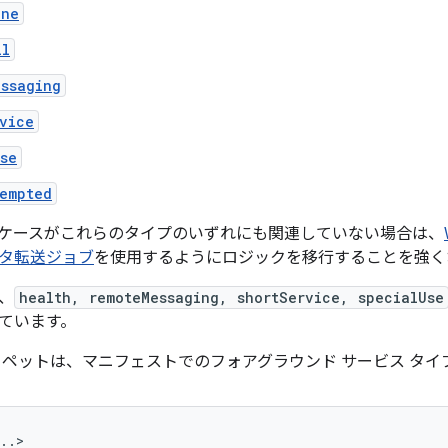
one
ll
essaging
vice
se
xempted
ケースがこれらのタイプのいずれにも関連していない場合は、
タ転送ジョブ
を使用するようにロジックを移行することを強く
は、
health, remoteMessaging, shortService, specialUse
ています。
ニペットは、マニフェストでのフォアグラウンド サービス タ