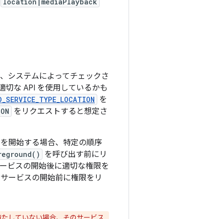
て
location|mediaPlayback
は、システムによってチェックさ
な API を使用しているかも
D_SERVICE_TYPE_LOCATION
を
ION
をリクエストすると想定さ
スを開始する場合、特定の順序
reground()
を呼び出す前にリ
サービスの開始後に適切な権限を
 サービスの開始前に権限をリ
満たしていない場合、そのサービス