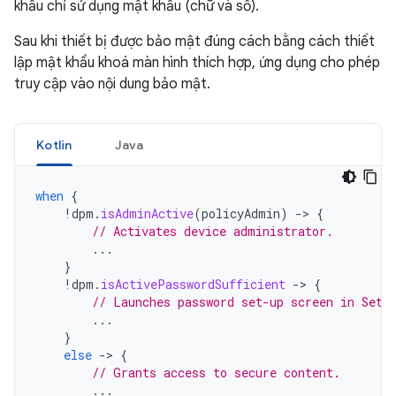
khẩu chỉ sử dụng mật khẩu (chữ và số).
Sau khi thiết bị được bảo mật đúng cách bằng cách thiết
lập mật khẩu khoá màn hình thích hợp, ứng dụng cho phép
truy cập vào nội dung bảo mật.
Kotlin
Java
when
{
!
dpm
.
isAdminActive
(
policyAdmin
)
-
>
{
// Activates device administrator.
...
}
!
dpm
.
isActivePasswordSufficient
-
>
{
// Launches password set-up screen in Sett
...
}
else
-
>
{
// Grants access to secure content.
...