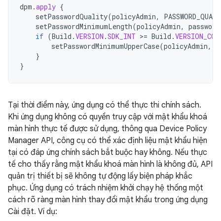
dpm
.
apply
{
setPasswordQuality
(
policyAdmin
,
PASSWORD_QUAL
setPasswordMinimumLength
(
policyAdmin
,
password
if
(
Build
.
VERSION
.
SDK_INT
>
=
Build
.
VERSION_COD
setPasswordMinimumUpperCase
(
policyAdmin
,
p
}
}
Tại thời điểm này, ứng dụng có thể thực thi chính sách.
Khi ứng dụng không có quyền truy cập với mật khẩu khoá
màn hình thực tế được sử dụng, thông qua Device Policy
Manager API, công cụ có thể xác định liệu mật khẩu hiện
tại có đáp ứng chính sách bắt buộc hay không. Nếu thực
tế cho thấy rằng mật khẩu khoá màn hình là không đủ, API
quản trị thiết bị sẽ không tự động lấy biện pháp khắc
phục. Ứng dụng có trách nhiệm khởi chạy hệ thống một
cách rõ ràng màn hình thay đổi mật khẩu trong ứng dụng
Cài đặt. Ví dụ: