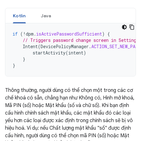
Kotlin
Java
if
(
!
dpm
.
isActivePasswordSufficient
)
{
// Triggers password change screen in Settings
Intent
(
DevicePolicyManager
.
ACTION_SET_NEW_PASS
startActivity
(
intent
)
}
}
Thông thường, người dùng có thể chọn một trong các cơ
chế khoá có sẵn, chẳng hạn như Không có, Hình mở khoá,
Mã PIN (số) hoặc Mật khẩu (số và chữ số). Khi bạn định
cấu hình chính sách mật khẩu, các mật khẩu đó các loại
yếu hơn các loại được xác định trong chính sách sẽ bị vô
hiệu hoá. Ví dụ: nếu Chất lượng mật khẩu "số" được định
cấu hình, người dùng có thể chọn mã PIN (số) hoặc Mật