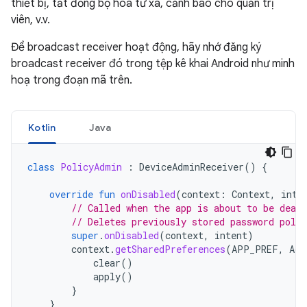
thiết bị, tắt đồng bộ hoá từ xa, cảnh báo cho quản trị
viên, v.v.
Để broadcast receiver hoạt động, hãy nhớ đăng ký
broadcast receiver đó trong tệp kê khai Android như minh
hoạ trong đoạn mã trên.
Kotlin
Java
class
PolicyAdmin
:
DeviceAdminReceiver
()
{
override
fun
onDisabled
(
context
:
Context
,
inte
// Called when the app is about to be deac
// Deletes previously stored password polic
super
.
onDisabled
(
context
,
intent
)
context
.
getSharedPreferences
(
APP_PREF
,
Act
clear
()
apply
()
}
}