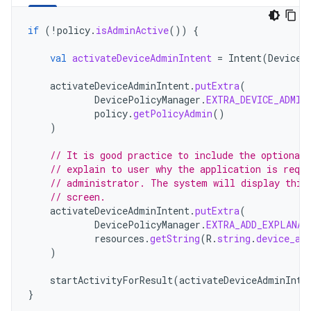
if
(
!
policy
.
isAdminActive
())
{
val
activateDeviceAdminIntent
=
Intent
(
DeviceP
activateDeviceAdminIntent
.
putExtra
(
DevicePolicyManager
.
EXTRA_DEVICE_ADMIN
policy
.
getPolicyAdmin
()
)
// It is good practice to include the optional 
// explain to user why the application is reque
// administrator. The system will display this
// screen.
activateDeviceAdminIntent
.
putExtra
(
DevicePolicyManager
.
EXTRA_ADD_EXPLANAT
resources
.
getString
(
R
.
string
.
device_ad
)
startActivityForResult
(
activateDeviceAdminInte
}