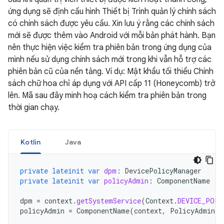
ứng dụng sẽ định cấu hình Thiết bị Trình quản lý chính sách
có chính sách được yêu cầu. Xin lưu ý rằng các chính sách
mới sẽ được thêm vào Android với mỗi bản phát hành. Bạn
nên thực hiện việc kiểm tra phiên bản trong ứng dụng của
mình nếu sử dụng chính sách mới trong khi vẫn hỗ trợ các
phiên bản cũ của nền tảng. Ví dụ: Mật khẩu tối thiểu Chính
sách chữ hoa chỉ áp dụng với API cấp 11 (Honeycomb) trở
lên. Mã sau đây minh hoạ cách kiểm tra phiên bản trong
thời gian chạy.
Kotlin
Java
private
lateinit
var
dpm
:
DevicePolicyManager
private
lateinit
var
policyAdmin
:
ComponentName
dpm
=
context
.
getSystemService
(
Context
.
DEVICE_POLI
policyAdmin
=
ComponentName
(
context
,
PolicyAdmin
::