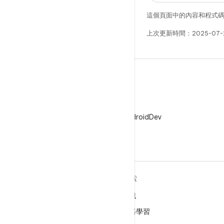
這個頁面中的內容和程式
上次更新時間：2025-07-
X
在 X 中追蹤 @AndroidDev
深入瞭解 ANDROID
探索
Android
遊戲
企業專用 Android
機器學習