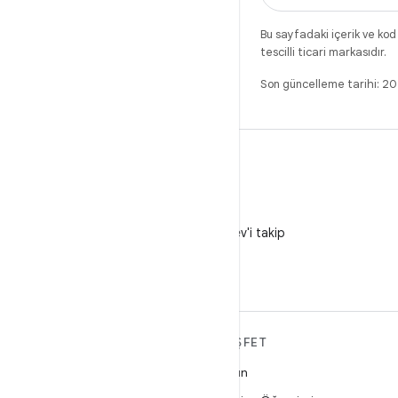
Bu sayfadaki içerik ve kod
tescilli ticari markasıdır.
Son güncelleme tarihi: 2
X
X'te @AndroidDev'i takip
edin
ANDROID HAKKINDA
KEŞFET
DAHA FAZLA
Oyun
Android