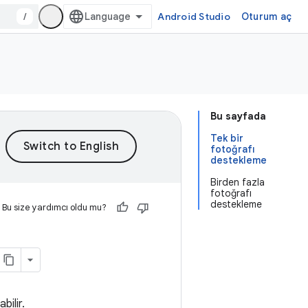
/
Android Studio
Oturum aç
Bu sayfada
Tek bir
fotoğrafı
destekleme
Birden fazla
fotoğrafı
destekleme
Bu size yardımcı oldu mu?
bilir.