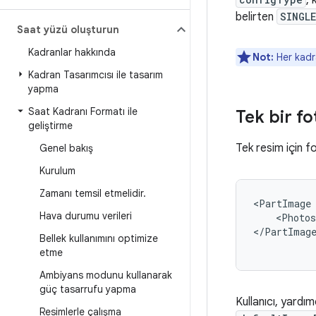
, 
belirten
SINGLE
Saat yüzü oluşturun
Kadranlar hakkında
Not:
Her kadr
Kadran Tasarımcısı ile tasarım
yapma
Saat Kadranı Formatı ile
Tek bir f
geliştirme
Tek resim için f
Genel bakış
Kurulum
Zamanı temsil etmelidir
.
<PartImage
Hava durumu verileri
<Photos
</PartImag
Bellek kullanımını optimize
etme
Ambiyans modunu kullanarak
güç tasarrufu yapma
Kullanıcı, yardı
Resimlerle çalışma