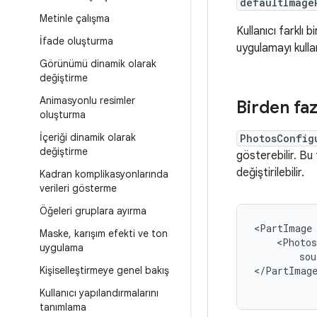
defaultImage
Metinle çalışma
Kullanıcı farklı
İfade oluşturma
uygulamayı kulla
Görünümü dinamik olarak
değiştirme
Animasyonlu resimler
Birden fa
oluşturma
İçeriği dinamik olarak
PhotosConfig
değiştirme
gösterebilir. Bu
değiştirilebilir.
Kadran komplikasyonlarında
verileri gösterme
Öğeleri gruplara ayırma
<PartImage
Maske
,
karışım efekti ve ton
<Photos
uygulama
sou
Kişiselleştirmeye genel bakış
</PartImag
Kullanıcı yapılandırmalarını
tanımlama