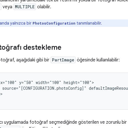
kullanıcının yardımcıdaki tek bir resmi mi yoksa bir fotoğraf kol
veya
MULTIPLE
olabilir.
anda yalnızca bir
tanımlanabilir.
PhotosConfiguration
otoğrafı destekleme
otoğraf, aşağıdaki gibi bir
PartImage
öğesinde kullanılabilir:
x="100"
y="50"
width="100"
source="[CONFIGURATION.photoConfig]"
defaultImageResou
e>
mcı uygulamada fotoğraf seçmediğinde gösterilen ve zorunlu bir ö