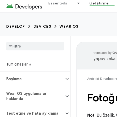
Essentials
Geliştirme
DEVELOP
DEVICES
WEAR OS
yapay zeka t
Tüm cihazlar ⍈
Başlama
Android Developer
Wear OS uygulamaları
Fotoğr
hakkında
Test etme ve hata ayıklama
Not
: Bu özellik