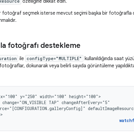
Resource
özelliğine dikkat edin.
 bir fotoğraf seçmek isterse mevcut seçimi başka bir fotoğrafla 
nmalıdır.
zla fotoğrafı destekleme
uration
ile
configType="MULTIPLE"
kullanıldığında saat yüz
 fotoğraflar, dokunarak veya belirli sayıda görüntüleme yapıldı
x="100"
y="250"
width="100"
change="ON_VISIBLE
TAP"
rce="[CONFIGURATION.galleryConfig]"
defaultImageResourc
e>
watch