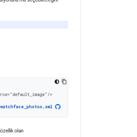
eksiyonunu mu seçebileceğini
rce="default_image"/>

watchface_photos.xml
zellik olan