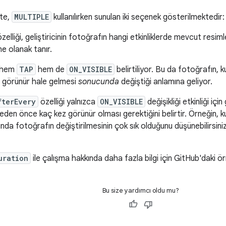
kte,
MULTIPLE
kullanılırken sunulan iki seçenek gösterilmektedir:
zelliği, geliştiricinin fotoğrafın hangi etkinliklerde mevcut resi
ne olanak tanır.
e hem
TAP
hem de
ON_VISIBLE
belirtiliyor. Bu da fotoğrafın, 
 görünür hale gelmesi
sonucunda
değiştiği anlamına geliyor.
fterEvery
özelliği yalnızca
ON_VISIBLE
değişikliği etkinliği içi
eden önce kaç kez görünür olması gerektiğini belirtir. Örneğin, kul
ında fotoğrafın değiştirilmesinin çok sık olduğunu düşünebilirsin
uration
ile çalışma hakkında daha fazla bilgi için GitHub'daki ör
Bu size yardımcı oldu mu?