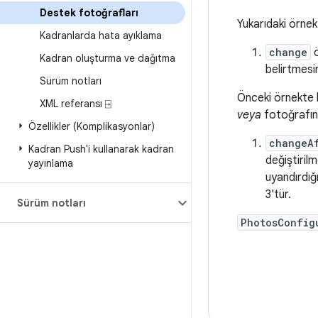
Destek fotoğrafları
Yukarıdaki örne
Kadranlarda hata ayıklama
change
ö
Kadran oluşturma ve dağıtma
belirtmesi
Sürüm notları
Önceki örnekt
XML referansı ⍈
veya
fotoğrafın
Özellikler (Komplikasyonlar)
changeA
Kadran Push'i kullanarak kadran
değiştirilm
yayınlama
uyandırdığ
3'tür.
Sürüm notları
PhotosConfig