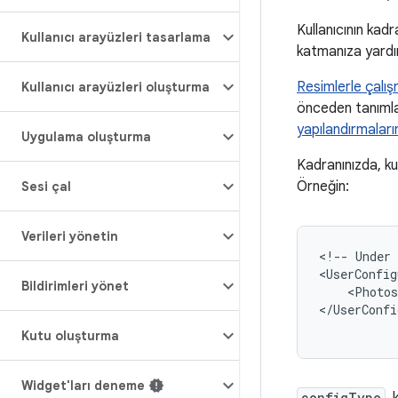
Kullanıcının kad
Kullanıcı arayüzleri tasarlama
katmanıza yardım
Resimlerle çalı
Kullanıcı arayüzleri oluşturma
önceden tanımla
yapılandırmaları
Uygulama oluşturma
Kadranınızda, kul
Örneğin:
Sesi çal
Verileri yönetin
<!--
Under
Bildirimleri yönet
<Photos
</UserConfi
Kutu oluşturma
Widget'ları deneme
configType