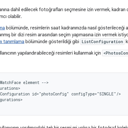
ranına dahil edilecek fotoğrafları seçmesine izin vermek, kadran 
cı olabilir.
şma
bölümünde, resimlerin saat kadranınızda nasıl gösterileceği aç
nmış bir dizi resim arasından seçim yapmasına izin vermek istiy
nı tanımlama
bölümünde gösterildiği gibi
ListConfiguration
k
lanıcının yapılandırabileceği resimleri kullanmak için
<PhotosCo
WatchFace
element
-->

Configuration
id="photoConfig"
configType="SINGLE"/>

gurations>