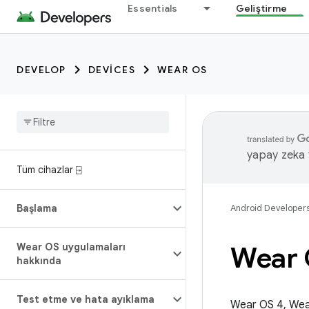
Essentials
Geliştirme
DEVELOP
DEVICES
WEAR OS
yapay zeka t
Tüm cihazlar ⍈
Başlama
Android Developer
Wear OS uygulamaları
Wear O
hakkında
Test etme ve hata ayıklama
Wear OS 4, Wear 