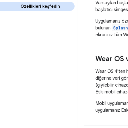
Varsayılan başlan
Özellikleri keşfedin
başlatıcı simge
Uygulamanız özel
bulunan
Splas
ekranınız tüm We
Wear OS ve
Wear OS 4'ten it
diğerine veri gö
(giyilebilir cih
Eski mobil cihaz
Mobil uygulaman
uygulamanız Eski 