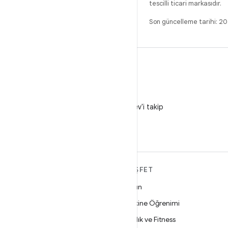
tescilli ticari markasıdır.
Son güncelleme tarihi: 
X
X'te @AndroidDev'i takip
edin
ANDROID HAKKINDA
KEŞFET
DAHA FAZLA
Oyun
Android
Makine Öğrenimi
İşletmeler için Android
Sağlık ve Fitness