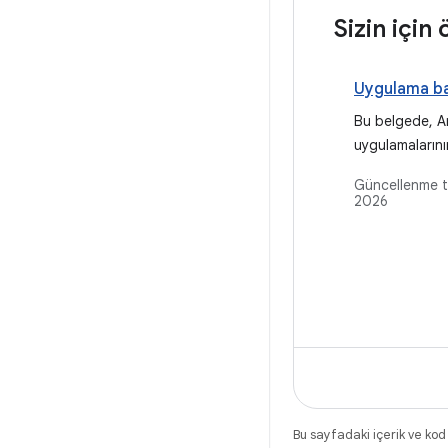
Sizin için
Uygulama ba
Bu belgede, A
uygulamalarını
sürelerini opt
Güncellenme t
konusunda kaps
2026
verilmektedir. 
durumları, per
profilleme yön
uygulama başla
yaygın sorunla
ayrıntılı olara
Bu sayfadaki içerik ve kod