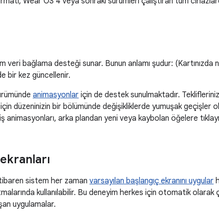
rmatı, Wear OS 4 veya sonraki sürümleri çalıştıran tüm cihazlar
rm veri bağlama desteği sunar. Bunun anlamı şudur: (Kartınızda n
 bir kez güncellenir.
sürümünde
animasyonlar
için de destek sunulmaktadır. Tekliflerin
çin düzeninizin bir bölümünde değişikliklerde yumuşak geçişler 
ş animasyonları, arka plandan yeni veya kaybolan öğelere tıklayı
ekranları
itibaren sistem her zaman
varsayılan başlangıç ekranını uygular
h
alarında kullanılabilir. Bu deneyim herkes için otomatik olarak 
şan uygulamalar.