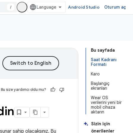
/
Android Studio
Oturum aç
Bu sayfada
Saat Kadranı
Formatı
Karo
Başlangıç
ekranları
Bu size yardımcı oldu mu?
Wear OS
verilerini yeni bir
din
mobil cihaza
aktarın
Sizin için
sunar sahip olacaksınız. Bu
önerilenler