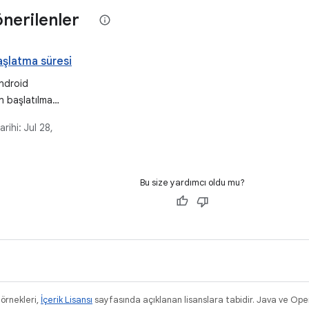
 önerilenler
şlatma süresi
ndroid
n başlatılma
imize etme
arihi:
Jul 28,
amlı bilgiler
Farklı başlangıç
formansı
temleri ve
Bu size yardımcı oldu mu?
ngıcını etkileyen
rın çözümleri
k açıklanmaktadır.
 örnekleri,
İçerik Lisansı
sayfasında açıklanan lisanslara tabidir. Java ve Ope