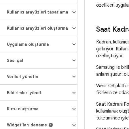
özellikleri uyg
Kullanıcı arayüzleri tasarlama
Saat Kadr
Kullanıcı arayüzleri oluşturma
Kadran, kullanıc
Uygulama oluşturma
getiriyor. Kullan
özelleştiriyor.
Sesi çal
Samsung ile birl
anlamı şudur: ol
Verileri yönetin
Wear OS platform
fikirlerinize oda
Bildirimleri yönet
Saat Kadranı For
Kutu oluşturma
kullanılarak olu
tüketiminde iyil
Widget'ları deneme