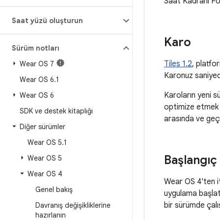
Saat Kadranı Fo
Saat yüzü oluşturun
Karo
Sürüm notları
Tiles 1.2
, platfo
Wear OS 7
Karonuz saniyede
Wear OS 6
.
1
Karoların yeni 
Wear OS 6
optimize etmek i
SDK ve destek kitaplığı
arasında ve geçi
Diğer sürümler
Wear OS 5
.
1
Başlangıç 
Wear OS 5
Wear OS 4
Wear OS 4'ten 
Genel bakış
uygulama başlatm
bir sürümde çalı
Davranış değişikliklerine
hazırlanın