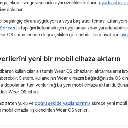
gıç ekranı simgesi şununla aynı özellikleri kullanır:
uyarlanabilir s
sine dokunun.
 başlangıç ekranı uyguluyorsa veya başlatıcı teması kullanıyors
hScreen
kitaplığını kullanmak için uygulamanızdan yararlanabilirsi
ar OS sürümlerinde doğru şekilde görünebilir. Tam fiyat için
uyg
rilerini yeni bir mobil cihaza aktarın
ibaren kullanıcılar sistemin Wear OS cihazlarını aktarmalarını ist
nderebilir. Sistem, kullanıcının Wear cihazını bağladığınızda OS c
azda depolanan tüm veriler) ağ bu yeni mobil cihaza aktarıldı. Bun
daki Wear OS cihazı.
ız zaten yüklü ve
doğru şekilde yapılandırılmış
sürece yeni mobil 
mobil cihazla ilişkilendirilen Wear OS verileri.