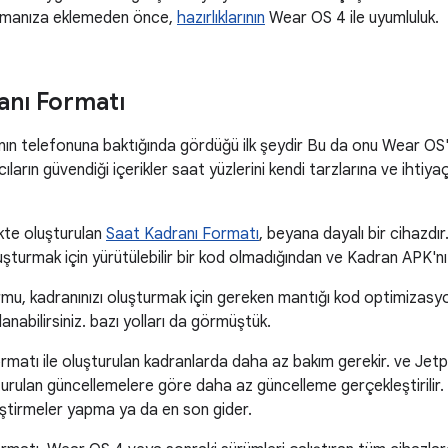
ulamanıza eklemeden önce,
hazırlıklarının
Wear OS 4 ile uyumluluk.
anı Formatı
ının telefonuna baktığında gördüğü ilk şeydir Bu da onu Wear OS't
ıcıların güvendiği içerikler saat yüzlerini kendi tarzlarına ve ihtiy
ikte oluşturulan
Saat Kadranı Formatı
, beyana dayalı bir cihazdır
uşturmak için yürütülebilir bir kod olmadığından ve Kadran APK'nı
u, kadranınızı oluşturmak için gereken mantığı kod optimizasyonl
klanabilirsiniz. bazı yolları da görmüştük.
matı ile oluşturulan kadranlarda daha az bakım gerekir. ve Jetp
şturulan güncellemelere göre daha az güncelleme gerçekleştirilir
eştirmeler yapma ya da en son gider.