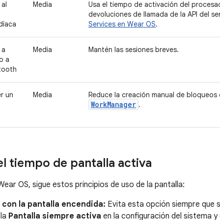
al
Media
Usa el tiempo de activación del proces
devoluciones de llamada de la API del 
díaca
Services en Wear OS
.
 a
Media
Mantén las sesiones breves.
o a
tooth
r un
Media
Reduce la creación manual de bloqueos 
WorkManager
.
el tiempo de pantalla activa
ear OS, sigue estos principios de uso de la pantalla:
 con la pantalla encendida:
Evita esta opción siempre que s
 la
Pantalla siempre activa
en la configuración del sistema y 