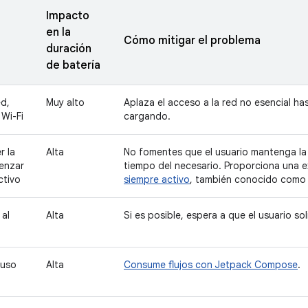
Impacto
en la
Cómo mitigar el problema
duración
de batería
ed,
Muy alto
Aplaza el acceso a la red no esencial has
 Wi-Fi
cargando.
 la
Alta
No fomentes que el usuario mantenga la
enzar
tiempo del necesario. Proporciona una e
ctivo
siempre activo
, también conocido como
al
Alta
Si es posible, espera a que el usuario so
 uso
Alta
Consume flujos con Jetpack Compose
.