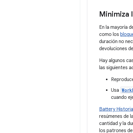
Minimiza 
En la mayoría d
como los
bloqu
duración no nec
devoluciones de
Hay algunos cas
las siguientes a
Reproduce
Usa
Work
cuando eje
Battery Histori
resúmenes de la
cantidad y la d
los patrones de