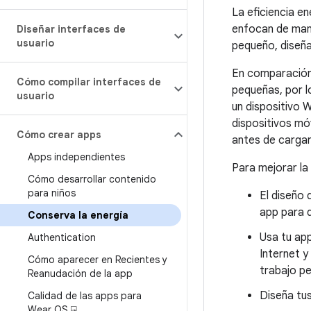
La eficiencia e
enfocan de maner
Diseñar interfaces de
usuario
pequeño, diseña
En comparación 
Cómo compilar interfaces de
pequeñas, por l
usuario
un dispositivo 
dispositivos móv
Cómo crear apps
antes de cargar
Apps independientes
Para mejorar la
Cómo desarrollar contenido
para niños
El diseño
app para d
Conserva la energía
Usa tu app
Authentication
Internet y
Cómo aparecer en Recientes y
trabajo pe
Reanudación de la app
Diseña tu
Calidad de las apps para
Wear OS ⍈