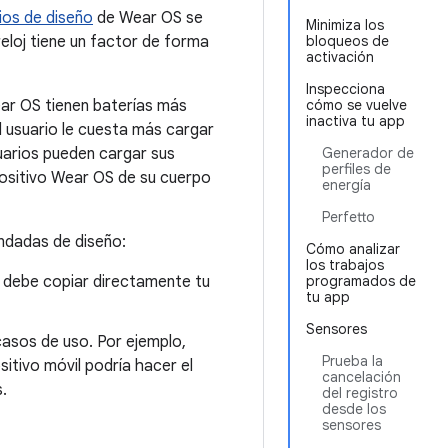
pios de diseño
de Wear OS se
Minimiza los
reloj tiene un factor de forma
bloqueos de
activación
Inspecciona
ear OS tienen baterías más
cómo se vuelve
inactiva tu app
 usuario le cuesta más cargar
suarios pueden cargar sus
Generador de
perfiles de
ispositivo Wear OS de su cuerpo
energía
Perfetto
endadas de diseño:
Cómo analizar
los trabajos
 debe copiar directamente tu
programados de
tu app
Sensores
casos de uso. Por ejemplo,
Prueba la
ositivo móvil podría hacer el
cancelación
.
del registro
desde los
sensores