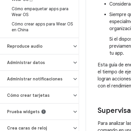
Consider
Cómo empaquetar apps para
Siempre qu
Wear OS
especialme
Cómo crear apps para Wear OS
organizac
en China
Si el disp
previament
Reproduce audio
tu app.
Administrar datos
Esta guía de en
el tiempo de ej
logran acciones
Administrar notificaciones
con el rendimie
Cómo crear tarjetas
Supervisa 
Prueba widgets
Para analizar la
Crea caras de reloj
comando en una 