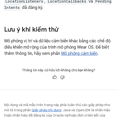
LocationListeners
,
LocationCallbacks
và
Pending
Intents
đã đăng ký.
Lưu ý khi kiểm thử
Mô phỏng vị trí và dữ liệu cảm biến khác bằng các chế độ
điều khiển mở rộng của trình mô phỏng Wear OS. Để biết
thêm thông tin, hãy xem phần
Mô phỏng cảm biến
.
Thông tin này có hữu ích không cho bạn không?
Nội dung và mã mẫu trên trang này phải tuân thủ các giấy phép như
mô tả trong phần
Giấy phép nội dung
. Java và OpenJDK là nhãn hiệu
hoặc nhãn hiệu đã đăng ký của Oracle và/hoặc đơn vị liên kết của