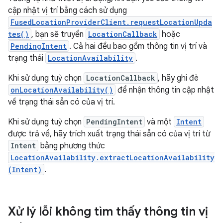
cập nhật vị trí bằng cách sử dụng
FusedLocationProviderClient.requestLocationUpda
tes()
, bạn sẽ truyền
LocationCallback
hoặc
PendingIntent
. Cả hai đều bao gồm thông tin vị trí và
trạng thái
LocationAvailability
.
Khi sử dụng tuỳ chọn
LocationCallback
, hãy ghi đè
onLocationAvailability()
để nhận thông tin cập nhật
về trạng thái sẵn có của vị trí.
Khi sử dụng tuỳ chọn
PendingIntent
và một
Intent
được trả về, hãy trích xuất trạng thái sẵn có của vị trí từ
Intent
bằng phương thức
LocationAvailability.extractLocationAvailability
(Intent)
.
Xử lý lỗi không tìm thấy thông tin vị