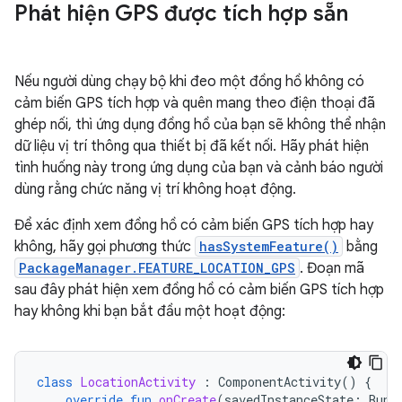
Phát hiện GPS được tích hợp sẵn
Nếu người dùng chạy bộ khi đeo một đồng hồ không có
cảm biến GPS tích hợp và quên mang theo điện thoại đã
ghép nối, thì ứng dụng đồng hồ của bạn sẽ không thể nhận
dữ liệu vị trí thông qua thiết bị đã kết nối. Hãy phát hiện
tình huống này trong ứng dụng của bạn và cảnh báo người
dùng rằng chức năng vị trí không hoạt động.
Để xác định xem đồng hồ có cảm biến GPS tích hợp hay
không, hãy gọi phương thức
hasSystemFeature()
bằng
PackageManager.FEATURE_LOCATION_GPS
. Đoạn mã
sau đây phát hiện xem đồng hồ có cảm biến GPS tích hợp
hay không khi bạn bắt đầu một hoạt động:
class
LocationActivity
:
ComponentActivity
()
{
override
fun
onCreate
(
savedInstanceState
:
Bund