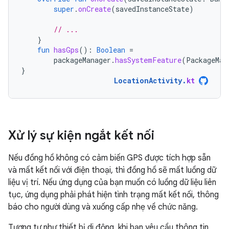
super
.
onCreate
(
savedInstanceState
)
// ...
}
fun
hasGps
():
Boolean
=
packageManager
.
hasSystemFeature
(
PackageMan
}
LocationActivity
.
kt
Xử lý sự kiện ngắt kết nối
Nếu đồng hồ không có cảm biến GPS được tích hợp sẵn
và mất kết nối với điện thoại, thì đồng hồ sẽ mất luồng dữ
liệu vị trí. Nếu ứng dụng của bạn muốn có luồng dữ liệu liên
tục, ứng dụng phải phát hiện tình trạng mất kết nối, thông
báo cho người dùng và xuống cấp nhẹ về chức năng.
Tương tự như thiết bị di động, khi bạn yêu cầu thông tin