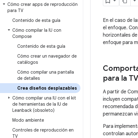
Cómo crear apps de reproducción
para TV
En el caso de l
Contenido de esta guía
el enfoque. Con
Cómo compilar la IU con
horizontales de
Compose
enfoque para ma
Contenido de esta guía
Cómo crear un navegador de
catálogos
Comporta
Cómo compilar una pantalla
para la T
de detalles
Crea diseños desplazables
A partir de Com
Cómo compilar una IU con el kit
incluyen compat
de herramientas de la IU de
recomendada de
Leanback (obsoleto)
permanezcan visi
Modo ambiente
Para implementa
Controles de reproducción en
controlan autom
TV