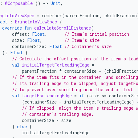
:
@Composable
()
-
>
Unit
,
ngIntoViewSpec
=
remember
(
parentFraction
,
childFraction
ect
:
BringIntoViewSpec
{
override
fun
calculateScrollDistance
(
offset
:
Float
,
// Item's initial position
size
:
Float
,
// Item's size
containerSize
:
Float
// Container's size
):
Float
{
// Calculate the offset position of the item's lea
val
initialTargetForLeadingEdge
=
parentFraction
*
containerSize
-
(
childFractio
// If the item fits in the container, and scrolling
// its trailing edge to be clipped, adjust targetF
// to prevent over-scrolling near the end of list.
val
targetForLeadingEdge
=
if
(
size
<
=
containerSi
(
containerSize
-
initialTargetForLeadingEdge
)
 
// If clipped, align the item's trailing edge 
// container's trailing edge.
containerSize
-
size
}
else
{
initialTargetForLeadingEdge