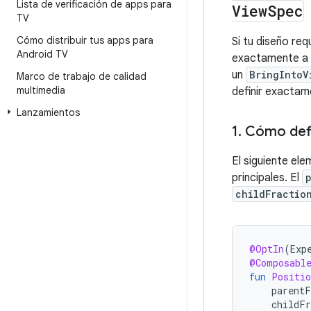
Lista de verificación de apps para
View
Spec
TV
Cómo distribuir tus apps para
Si tu diseño re
Android TV
exactamente a 
un
BringIntoV
Marco de trabajo de calidad
multimedia
definir exacta
Lanzamientos
1
.
Cómo defi
El siguiente el
principales. El
childFractio
@OptIn
(
Exp
@Composabl
fun
Positi
parentF
childFr