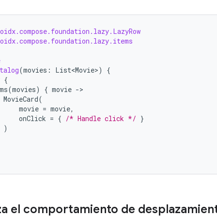
roidx.compose.foundation.lazy.LazyRow
roidx.compose.foundation.lazy.items
e
talog
(
movies
:
List<Movie>
)
{
{
ms
(
movies
)
{
movie
-
MovieCard
(
movie
=
movie
,
onClick
=
{
/* Handle click */
}
)
za el comportamiento de desplazamien