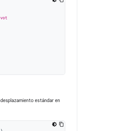
ivot
e desplazamiento estándar en
{}