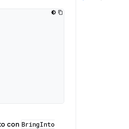
to con
Bring
Into