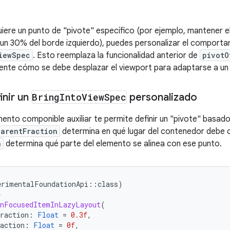
quiere un punto de "pivote" específico (por ejemplo, mantener
un 30% del borde izquierdo), puedes personalizar el comport
iewSpec
. Esto reemplaza la funcionalidad anterior de
pivotO
mente cómo se debe desplazar el viewport para adaptarse a u
nir un
Bring
Into
View
Spec
personalizado
emento componible auxiliar te permite definir un "pivote" basad
parentFraction
determina en qué lugar del contenedor debe c
n
determina qué parte del elemento se alinea con ese punto.
erimentalFoundationApi
::
class
)
e
onFocusedItemInLazyLayout
(
raction
:
Float
=
0.3f
,
action
:
Float
=
0f
,