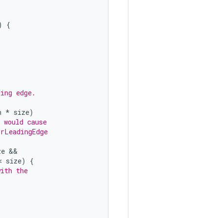
)
{
ding edge.
n
*
size
)
 would cause
orLeadingEdge
ze
< 
size
)
{
with the