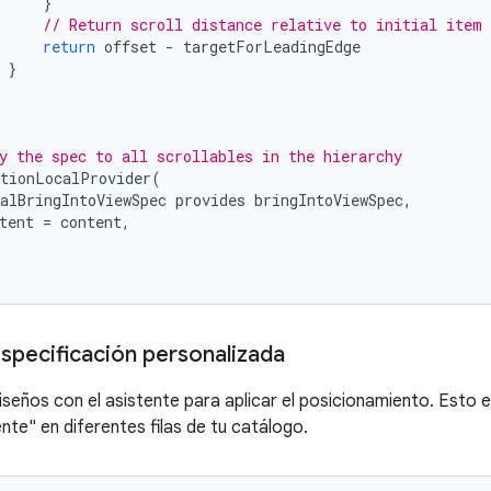
}
// Return scroll distance relative to initial item 
return
offset
-
targetForLeadingEdge
}
y the spec to all scrollables in the hierarchy
tionLocalProvider
(
alBringIntoViewSpec
provides
bringIntoViewSpec
,
tent
=
content
,
especificación personalizada
seños con el asistente para aplicar el posicionamiento. Esto es
te" en diferentes filas de tu catálogo.