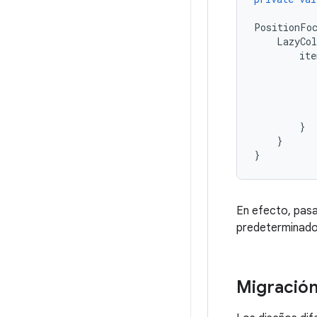
PositionFo
LazyCo
ite
}
}
}
En efecto, pas
predeterminado
Migración