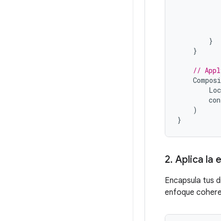
}
}
// Appl
Composi
Loc
con
)
}
2
.
Aplica la 
Encapsula tus di
enfoque coheren