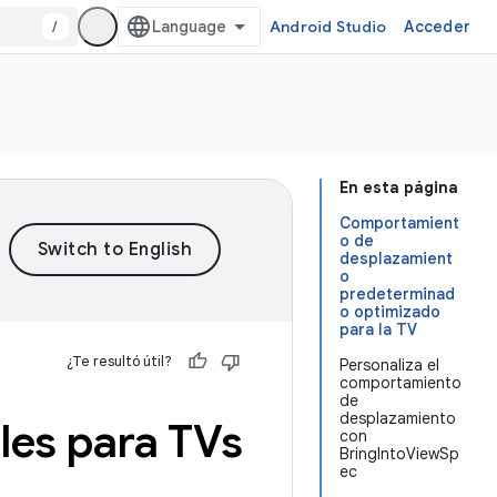
/
Android Studio
Acceder
En esta página
Comportamient
o de
desplazamient
o
predeterminad
o optimizado
para la TV
¿Te resultó útil?
Personaliza el
comportamiento
de
desplazamiento
les para TVs
con
BringIntoViewSp
ec