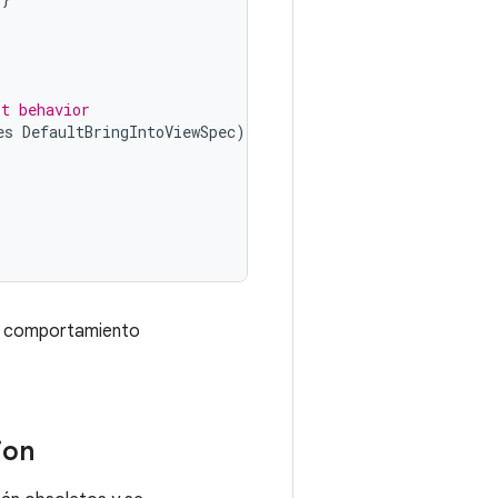
lt behavior
es
DefaultBringIntoViewSpec
)
{
el comportamiento
ion