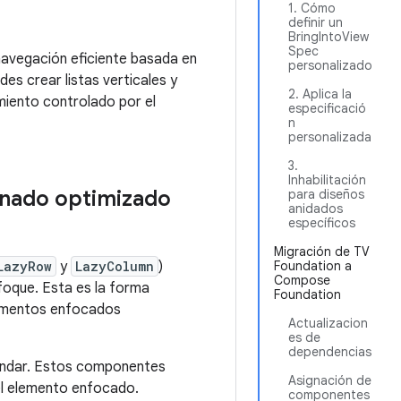
1. Cómo
definir un
BringIntoView
Spec
 navegación eficiente basada en
personalizado
s crear listas verticales y
2. Aplica la
miento controlado por el
especificació
n
personalizada
3.
Inhabilitación
nado optimizado
para diseños
anidados
específicos
Migración de TV
LazyRow
y
LazyColumn
)
Foundation a
Compose
foque. Esta es la forma
Foundation
lementos enfocados
Actualizacion
es de
dependencias
tándar. Estos componentes
Asignación de
el elemento enfocado.
componentes