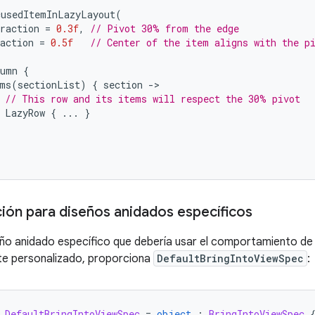
cusedItemInLazyLayout
(
raction
=
0.3f
,
// Pivot 30% from the edge
action
=
0.5f
// Center of the item aligns with the p
lumn
{
ms
(
sectionList
)
{
section
-
// This row and its items will respect the 30% pivot
LazyRow
{
...
}
ción para diseños anidados específicos
seño anidado específico que debería usar el comportamiento d
ote personalizado, proporciona
DefaultBringIntoViewSpec
:
DefaultBringIntoViewSpec
=
object
:
BringIntoViewSpec