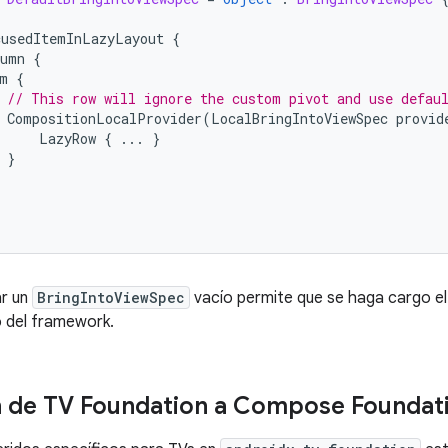
cusedItemInLazyLayout
{
lumn
{
m
{
// This row will ignore the custom pivot and use defau
CompositionLocalProvider
(
LocalBringIntoViewSpec
provid
LazyRow
{
...
}
}
ar un
BringIntoViewSpec
vacío permite que se haga cargo 
 del framework.
 de TV Foundation a Compose Foundat