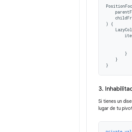
PositionFo
parentF
childFr
)
{
LazyCo
ite
}
}
}
3
.
Inhabilita
Si tienes un di
lugar de tu piv
private
val