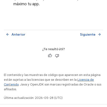
máximo tu app.
Anterior
Siguiente
arrow_back
arrow_forward
¿Te resultó útil?
El contenido y las muestras de código que aparecen en esta página
están sujetas a las licencias que se describen en la
Licencia de
Contenido
. Java y OpenJDK son marcas registradas de Oracle o sus
afiliados.
Última actualización: 2026-05-28 (UTC)