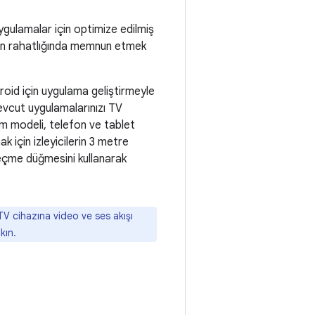
ygulamalar için optimize edilmiş
arının rahatlığında memnun etmek
ndroid için uygulama geliştirmeyle
 mevcut uygulamalarınızı TV
şim modeli, telefon ve tablet
k için izleyicilerin 3 metre
seçme düğmesini kullanarak
TV cihazına video ve ses akışı
kın.