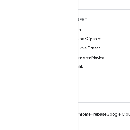
ANDROID HAKKINDA
KEŞFET
DAHA FAZLA
Oyun
Android
Makine Öğrenimi
İşletmeler için Android
Sağlık ve Fitness
Güvenlik
Kamera ve Medya
Kaynak
Gizlilik
Haber
5G
Blog
Podcast'ler
Android
Chrome
Firebase
Google Clou