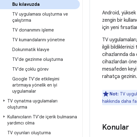
Bu kılavuzda
Android, yüksek 
TV uygulaması oluşturma ve
zengin bir kullan
çalıştırma
için yeni fırsatla
TV donanımını işleme
TV uygulamaları, 
TV kumandalarını yönetme
ilgili bildikleri
Dokunmatik klavye
cihazlarında da ç
TV'de gezinme oluşturma
cihazlardan önem
mesafeden keyif 
TV'de çoklu görev
rahatça gezinin.
Google TV'de etkileşimi
artırmaya yönelik en iyi
uygulamalar
Not:
TV uygula
TV oynatma uygulamaları
hakkında daha faz
oluşturma
Kullanıcıların TV'de içerik bulmasına
yardımcı olma
Konular
TV oyunları oluşturma