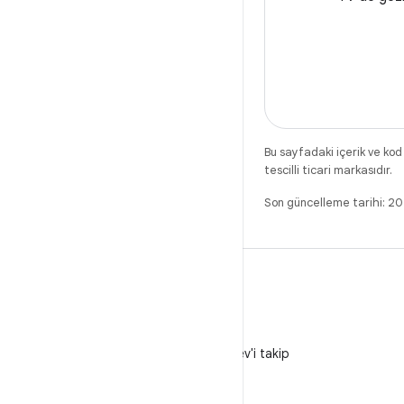
Bu sayfadaki içerik ve kod
tescilli ticari markasıdır.
Son güncelleme tarihi: 
X
X'te @AndroidDev'i takip
edin