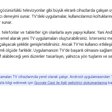
çözünürlüklü televizyonlar gibi büyük ekranlı cihazlarda çalışan u
ıcı deneyimi sunar. TV'deki uygulamalar, kullanıcılarınızı koltukl
r sunar.
telefonlar ve tabletler için olanlarla aynı yapıyı kullanır. Yani A
nizi temel alarak yeni TV uygulamaları oluşturabilirsiniz. İsterseniz
alışacak şekilde genişletebilirsiniz. Ancak TV'nin kullanıcı etkile
li ölçüde farklıdır. Uygulamanızın TV'de başarılı olmasını sağlama
alabileceği yeni düzenler tasarlayın, yalnızca yön tuşlarını ve 
maları TV cihazlarında yerel olarak çalışır. Android uygulamasından 
la bilgi edinmek için
Google Cast ile ilgili geliştirici dokümanlarına
ba