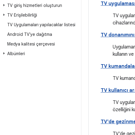
TV uygulaması
TV giriş hizmetleri oluşturun
TV Erişilebilirliği
TV uygulam
cihazlarınd
TV Uygulamaları yapılacaklar listesi
Android TV'ye dağıtma
TV donanımın
Medya kalitesi çerçevesi
Uygulamanı
Albümleri
kullanın v
TV kumandala
TV kumandal
TV kullanıcı a
TV uygulam
özelliğini k
TV'de gezinm
TV'de gezi