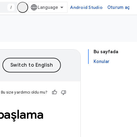
/
Android Studio
Oturum aç
Bu sayfada
Konular
Bu size yardımcı oldu mu?
 başlama