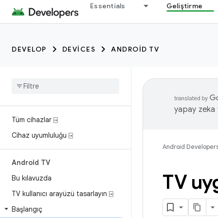
Essentials
Geliştirme
DEVELOP
DEVICES
ANDROID TV
yapay zeka t
Tüm cihazlar ⍈
Cihaz uyumluluğu ⍈
Android Developer
Android TV
TV uy
Bu kılavuzda
TV kullanıcı arayüzü tasarlayın ⍈
Başlangıç