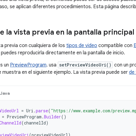
aso, se aplican diferentes procedimientos. Esta página descri
la vista previa en la pantalla principal
ta previa con cualquiera de los
tipos de video
compatible con
puedes reproducirla directamente en la pantalla de inicio.
as un
PreviewProgram
. usa
setPreviewVideoUri()
con un pr
 muestra en el siguiente ejemplo. La vista previa puede ser
de 
Java
VideoUrl
=
Uri
.
parse
(
"https://www.example.com/preview.m
=
PreviewProgram
.
Builder
()
ChannelId
(
channelId
)
viewVideoUri
(
previewVideoUrl
)