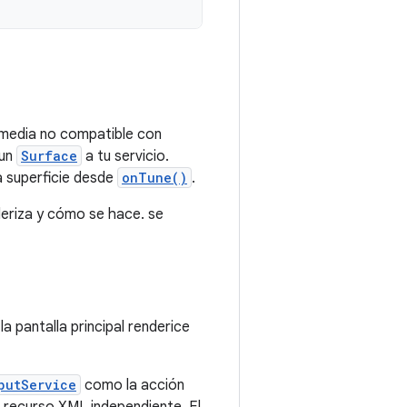
timedia no compatible con
 un
Surface
a tu servicio.
a superficie desde
onTune()
.
deriza y cómo se hace. se
a pantalla principal renderice
putService
como la acción