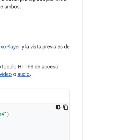
be ambos.
ExoPlayer
y la vista previa es de
otocolo HTTPS de acceso
video
o
audio
.
p4"
)