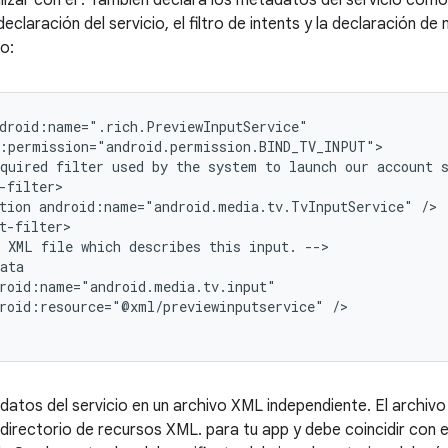
lizar con el . También declara los metadatos del servicio com
eclaración del servicio, el filtro de intents y la declaración de
o:
quired
filter
used
by
the
system
to
launch
our
account
tion
android:name="android.media.tv.TvInputService"
XML
file
which
describes
this
input.
roid:resource="@xml/previewinputservice"
/>

datos del servicio en un archivo XML independiente. El archivo
 directorio de recursos XML. para tu app y debe coincidir con 