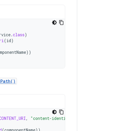
rvice
.
class
)
ri
(
id
)
mponentName
))
dPath()
CONTENT_URI
,
"content-identifier"
)
d
(
componentName
))