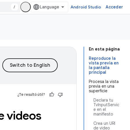
/
Android Studio
Acceder
En esta página
Reproduce la
vista previa en
la pantalla
principal
Procesa la vista
previa en una
superficie
¿Te resultó útil?
Declara tu
TvInputServic
e en el
e videos
manifiesto
Crea un URI
de video