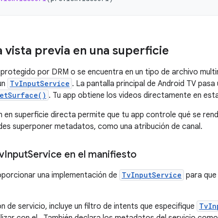
 vista previa en una superficie
á protegido por DRM o se encuentra en un tipo de archivo mul
 un
TvInputService
. La pantalla principal de Android TV pasa
etSurface()
. Tu app obtiene los videos directamente en est
n en superficie directa permite que tu app controle qué se ren
des superponer metadatos, como una atribución de canal.
v
Input
Service en el manifiesto
oporcionar una implementación de
TvInputService
para que l
n de servicio, incluye un filtro de intents que especifique
TvIn