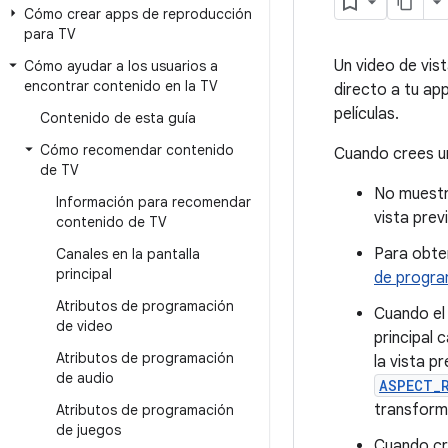
Cómo crear apps de reproducción
para TV
Un video de vis
Cómo ayudar a los usuarios a
encontrar contenido en la TV
directo a tu ap
películas.
Contenido de esta guía
Cómo recomendar contenido
Cuando crees un
de TV
No muestre
Información para recomendar
vista prev
contenido de TV
Para obten
Canales en la pantalla
principal
de progra
Atributos de programación
Cuando el 
de video
principal 
Atributos de programación
la vista p
de audio
ASPECT_
transforma
Atributos de programación
de juegos
Cuando cr