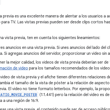
ta previa es una excelente manera de alentar a los usuarios a 
p para TV. Las vistas previas pueden ser desde clips cortos 
a vista previa, ten en cuenta los siguientes lineamientos:
s anuncios en una vista previa. Si unes anuncios del lado del cl
ia. Si agregas anuncios del servidor, proporcionar un video sin a
er la mejor calidad, los videos de vista previa deberían ser de
mación de video
para los tamaños recomendados de los videos 
video de vista previa y el afiche tienen diferentes relaciones de
cambia el tamaño de la vista de póster a la relación de aspecto
revia. El video no tiene formato letterbox. Por ejemplo, la prop
RATIO_MOVIE_POSTER
(1:1.441) pero la relación del video es de 
 a una región de 16:9.
eas una vista previa, el contenido puede ser de acceso públic