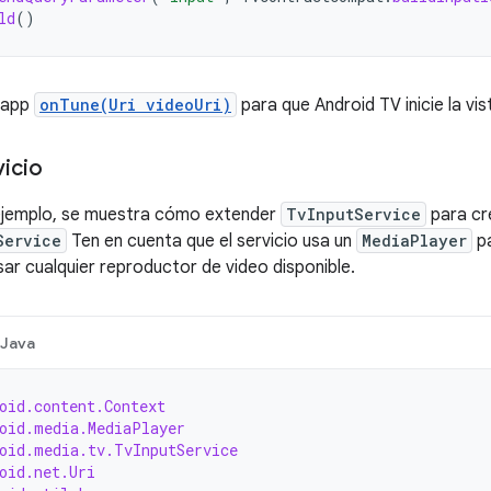
ld
()
 app
onTune(Uri videoUri)
para que Android TV inicie la vis
vicio
 ejemplo, se muestra cómo extender
TvInputService
para cr
Service
Ten en cuenta que el servicio usa un
MediaPlayer
pa
ar cualquier reproductor de video disponible.
Java
oid.content.Context
oid.media.MediaPlayer
oid.media.tv.TvInputService
oid.net.Uri