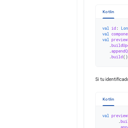
Kotlin
val
id
:
Lon
val
compone
val
preview
.
buildUp
.
appendQ
.
build
()
Si tu identifica
Kotlin
val
preview
.
bui
.
app