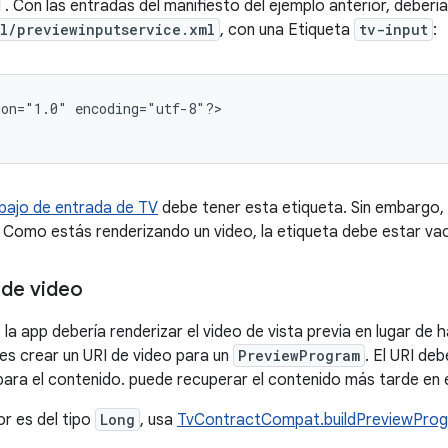
l . Con las entradas del manifiesto del ejemplo anterior, deber
l/previewinputservice.xml
, con una Etiqueta
tv-input
:
ion="1.0"
encoding="utf-8"?>

bajo de entrada de TV
debe tener esta etiqueta. Sin embargo, 
. Como estás renderizando un video, la etiqueta debe estar vac
 de video
 la app debería renderizar el video de vista previa en lugar de h
es crear un URI de video para un
PreviewProgram
. El URI deb
para el contenido. puede recuperar el contenido más tarde en 
dor es del tipo
Long
, usa
TvContractCompat.buildPreviewProg