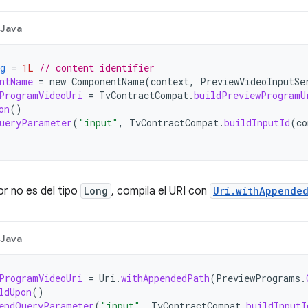
Java
g
=
1L
// content identifier
ntName
=
new
ComponentName
(
context
,
PreviewVideoInputSe
ProgramVideoUri
=
TvContractCompat
.
buildPreviewProgramU
on
()
ueryParameter
(
"input"
,
TvContractCompat
.
buildInputId
(
co
dor no es del tipo
Long
, compila el URI con
Uri.withAppende
Java
ProgramVideoUri
=
Uri
.
withAppendedPath
(
PreviewPrograms
.
ldUpon
()
endQueryParameter
(
"input"
,
TvContractCompat
.
buildInputI