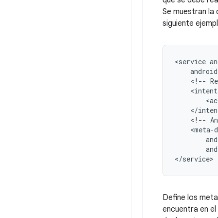
que se debe rea
Se muestran la d
siguiente ejempl
<service
<!--
Re
<ac
<!--
An
and
</service>
Define los meta
encuentra en el