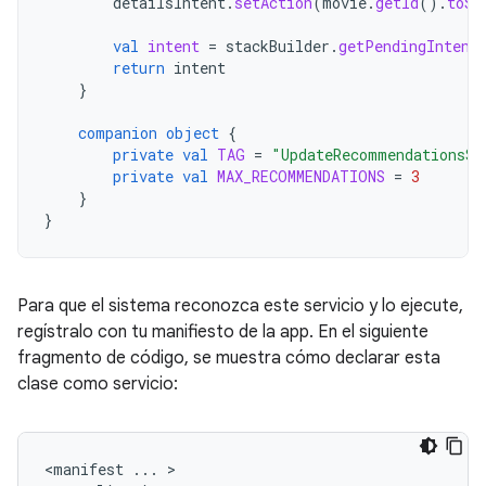
detailsIntent
.
setAction
(
movie
.
getId
().
toSt
val
intent
=
stackBuilder
.
getPendingIntent
return
intent
}
companion
object
{
private
val
TAG
=
"UpdateRecommendationsSe
private
val
MAX_RECOMMENDATIONS
=
3
}
}
Para que el sistema reconozca este servicio y lo ejecute,
regístralo con tu manifiesto de la app. En el siguiente
fragmento de código, se muestra cómo declarar esta
clase como servicio:
<manifest
...