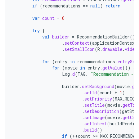
if
(
recommendations
==
null
)
return
var
count
=
0
try
{
val
builder
=
RecommendationBuilder
()
.
setContext
(
applicationContext
.
setSmallIcon
(
R
.
drawable
.
video
for
(
entry
in
recommendations
.
entrySet
for
(
movie
in
entry
.
getValue
())
{
Log
.
d
(
TAG
,
"Recommendation - "
builder
.
setBackground
(
movie
.
ge
.
setId
(
count
+
1
)
.
setPriority
(
MAX_RECOM
.
setTitle
(
movie
.
getTit
.
setDescription
(
getStr
.
setImage
(
movie
.
getCar
.
setIntent
(
buildPendin
.
build
()
if
(
++
count
>=
MAX_RECOMMENDAT