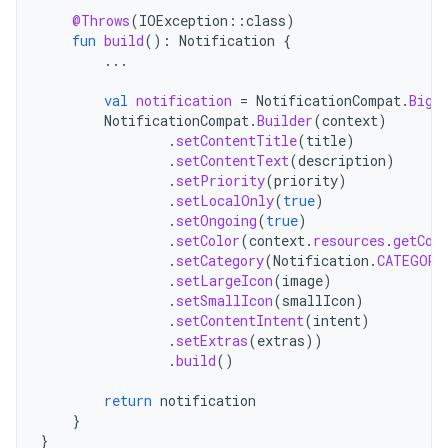
@Throws
(
IOException
::
class
)
fun
build
():
Notification
{
...
val
notification
=
NotificationCompat
.
BigP
NotificationCompat
.
Builder
(
context
)
.
setContentTitle
(
title
)
.
setContentText
(
description
)
.
setPriority
(
priority
)
.
setLocalOnly
(
true
)
.
setOngoing
(
true
)
.
setColor
(
context
.
resources
.
getCol
.
setCategory
(
Notification
.
CATEGORY
.
setLargeIcon
(
image
)
.
setSmallIcon
(
smallIcon
)
.
setContentIntent
(
intent
)
.
setExtras
(
extras
))
.
build
()
return
notification
}
}