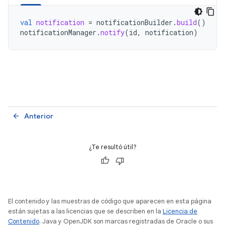
val
notification
=
notificationBuilder
.
build
()
notificationManager
.
notify
(
id
,
notification
)
Anterior
arrow_back
¿Te resultó útil?
El contenido y las muestras de código que aparecen en esta página
están sujetas a las licencias que se describen en la
Licencia de
Contenido
. Java y OpenJDK son marcas registradas de Oracle o sus