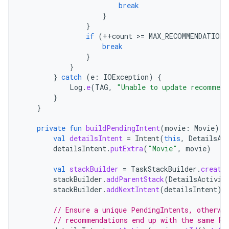
break
}
}
if
(
++
count
>=
MAX_RECOMMENDATIONS
break
}
}
}
catch
(
e
:
IOException
)
{
Log
.
e
(
TAG
,
"Unable to update recommend
}
}
private
fun
buildPendingIntent
(
movie
:
Movie
):
val
detailsIntent
=
Intent
(
this
,
DetailsAc
detailsIntent
.
putExtra
(
"Movie"
,
movie
)
val
stackBuilder
=
TaskStackBuilder
.
create
stackBuilder
.
addParentStack
(
DetailsActivit
stackBuilder
.
addNextIntent
(
detailsIntent
)
// Ensure a unique PendingIntents, otherwi
// recommendations end up with the same Pe