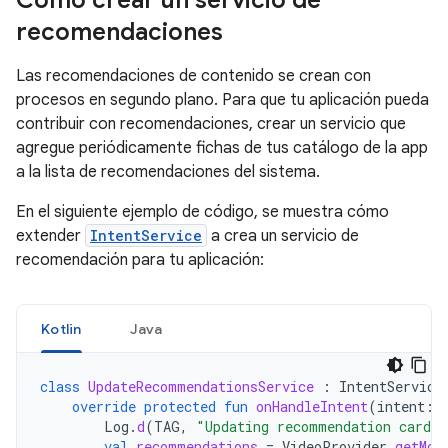
Cómo crear un servicio de
recomendaciones
Las recomendaciones de contenido se crean con
procesos en segundo plano. Para que tu aplicación pueda
contribuir con recomendaciones, crear un servicio que
agregue periódicamente fichas de tus catálogo de la app
a la lista de recomendaciones del sistema.
En el siguiente ejemplo de código, se muestra cómo
extender
IntentService
a crea un servicio de
recomendación para tu aplicación:
Kotlin
Java
class
UpdateRecommendationsService
:
IntentService
override
protected
fun
onHandleIntent
(
intent
:
Log
.
d
(
TAG
,
"Updating recommendation cards"
val
recommendations
=
VideoProvider
.
getMov