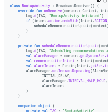
class
BootupActivity
:
BroadcastReceiver
()
{
override
fun
onReceive
(
context
:
Context
,
inten
Log
.
d
(
TAG
,
"BootupActivity initiated"
)
if
(
intent
.
action
.
endsWith
(
Intent
.
ACTION_B
scheduleRecommendationUpdate
(
context
)
}
}
private
fun
scheduleRecommendationUpdate
(
conte
Log
.
d
(
TAG
,
"Scheduling recommendations upd
val
alarmManager
=
context
.
getSystemServic
val
recommendationIntent
=
Intent
(
context
,
val
alarmIntent
=
PendingIntent
.
getService
alarmManager
.
setInexactRepeating
(
AlarmMana
INITIAL_DELAY
,
AlarmManager
.
INTERVAL_HALF_HOUR
,
alarmIntent
)
}
companion
object
{
private
val
TAG
=
"BootupActivity"