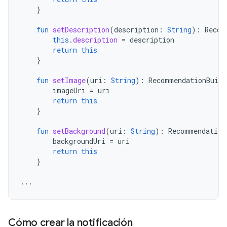
}
fun
setDescription
(
description
:
String
):
Recom
this
.
description
=
description
return
this
}
fun
setImage
(
uri
:
String
):
RecommendationBuild
imageUri
=
uri
return
this
}
fun
setBackground
(
uri
:
String
):
Recommendation
backgroundUri
=
uri
return
this
}
...
Cómo crear la notificación