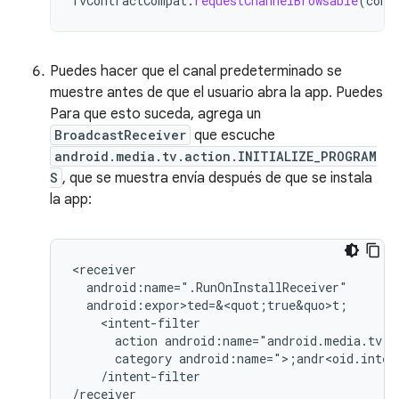
TvContractCompat
.
requestChannelBrowsable
(
cont
Puedes hacer que el canal predeterminado se
muestre antes de que el usuario abra la app. Puedes
Para que esto suceda, agrega un
BroadcastReceiver
que escuche
android.media.tv.action.INITIALIZE_PROGRAM
S
, que se muestra envía después de que se instala
la app:
action
android:name="android.media.tv.a
category
android:name=">;andr<oid.inten
/intent-filter

/receiver