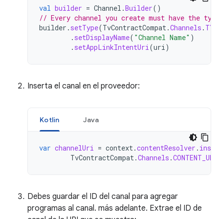
val
builder
=
Channel
.
Builder
()
// Every channel you create must have the typ
builder
.
setType
(
TvContractCompat
.
Channels
.
TYP
.
setDisplayName
(
"Channel Name"
)
.
setAppLinkIntentUri
(
uri
)
Inserta el canal en el proveedor:
Kotlin
Java
var
channelUri
=
context
.
contentResolver
.
inser
TvContractCompat
.
Channels
.
CONTENT_URI
Debes guardar el ID del canal para agregar
programas al canal. más adelante. Extrae el ID de