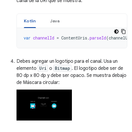
canal de la URI que se muestra:
Kotlin
Java
var
channelId
=
ContentUris
.
parseId
(
channelUr
Debes agregar un logotipo para el canal. Usa un
elemento
Uri
o
Bitmap
. El logotipo debe ser de
80 dp x 80 dp y debe ser opaco. Se muestra debajo
de Máscara circular: