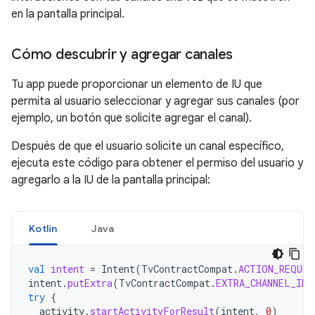
en la pantalla principal.
Cómo descubrir y agregar canales
Tu app puede proporcionar un elemento de IU que
permita al usuario seleccionar y agregar sus canales (por
ejemplo, un botón que solicite agregar el canal).
Después de que el usuario solicite un canal específico,
ejecuta este código para obtener el permiso del usuario y
agregarlo a la IU de la pantalla principal:
Kotlin
Java
val
intent
=
Intent
(
TvContractCompat
.
ACTION_REQUES
intent
.
putExtra
(
TvContractCompat
.
EXTRA_CHANNEL_ID
,
try
{
activity
.
startActivityForResult
(
intent
,
0
)