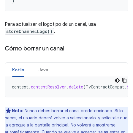
)
Para actualizar el logotipo de un canal, usa
storeChannelLogo()
.
Cómo borrar un canal
Kotlin
Java
context
.
contentResolver
.
delete
(
TvContractCompat
.
bu
Nota:
Nunca debes borrar el canal predeterminado. Si lo
haces, el usuario deberá volver a seleccionarlo. y solicítale que
la agregue a la pantalla principal. No volverá a mostrarse
automáticamente. Cuando se vuelve a agregar, se muestra en