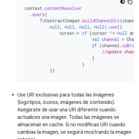
context
.
contentResolver
.
query
(
TvContractCompat
.
buildChannelUri
(
channe
null
,
null
,
null
,
null
).
use
({
cursor
->
if
(
cursor
!=
null
and
val
channel
=
Chann
if
(
channel
.
isBrow
//update chann
}
}
})
Use URI exclusivas para todas las imágenes
(logotipos, íconos, imágenes de contenido).
Asegúrate de usar una URI diferente cuando
actualices una imagen. Todas las imágenes se
almacenan en caché. Si no modificas URI cuando
cambias la imagen, se seguirá mostrando la imagen