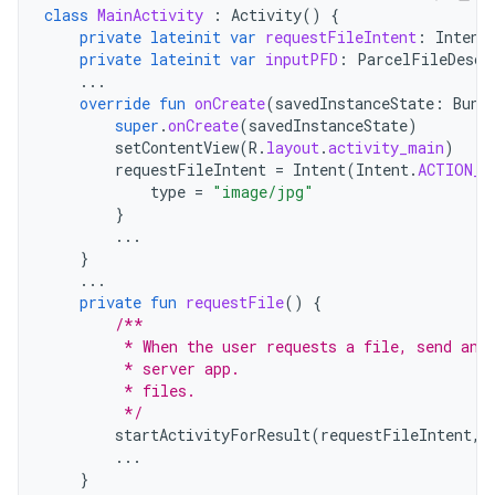
class
MainActivity
:
Activity
()
{
private
lateinit
var
requestFileIntent
:
Intent
private
lateinit
var
inputPFD
:
ParcelFileDescr
...
override
fun
onCreate
(
savedInstanceState
:
Bund
super
.
onCreate
(
savedInstanceState
)
setContentView
(
R
.
layout
.
activity_main
)
requestFileIntent
=
Intent
(
Intent
.
ACTION_P
type
=
"image/jpg"
}
...
}
...
private
fun
requestFile
()
{
/**
         * When the user requests a file, send an 
         * server app.
         * files.
         */
startActivityForResult
(
requestFileIntent
,
...
}