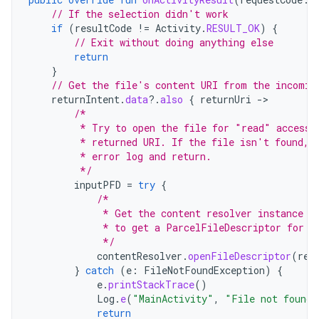
// If the selection didn't work
if
(
resultCode
!=
Activity
.
RESULT_OK
)
{
// Exit without doing anything else
return
}
// Get the file's content URI from the incomin
returnIntent
.
data
?.
also
{
returnUri
-
/*
         * Try to open the file for "read" access 
         * returned URI. If the file isn't found, 
         * error log and return.
         */
inputPFD
=
try
{
/*
             * Get the content resolver instance f
             * to get a ParcelFileDescriptor for t
             */
contentResolver
.
openFileDescriptor
(
ret
}
catch
(
e
:
FileNotFoundException
)
{
e
.
printStackTrace
()
Log
.
e
(
"MainActivity"
,
"File not found.
return