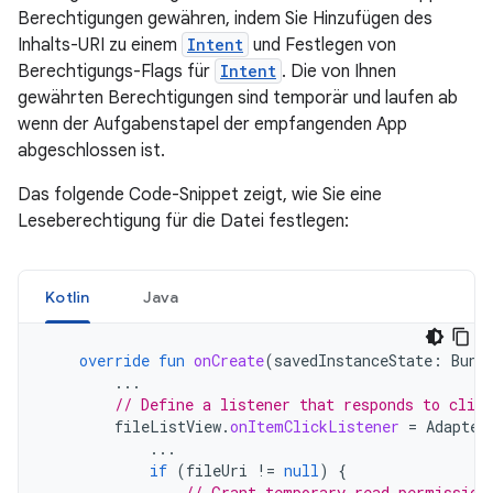
Berechtigungen gewähren, indem Sie Hinzufügen des
Inhalts-URI zu einem
Intent
und Festlegen von
Berechtigungs-Flags für
Intent
. Die von Ihnen
gewährten Berechtigungen sind temporär und laufen ab
wenn der Aufgabenstapel der empfangenden App
abgeschlossen ist.
Das folgende Code-Snippet zeigt, wie Sie eine
Leseberechtigung für die Datei festlegen:
Kotlin
Java
override
fun
onCreate
(
savedInstanceState
:
Bund
...
// Define a listener that responds to clic
fileListView
.
onItemClickListener
=
Adapter
...
if
(
fileUri
!=
null
)
{
// Grant temporary read permission