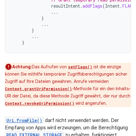
resultIntent
.
addFlags
(
Intent
.
FLAG_
...
}
...
}
...
}
Achtung
:Das Aufrufen von
ist die einzige
setFlags()
können Sie mithilfe temporärer Zugriffsberechtigungen sicher
Zugriff auf Ihre Dateien gewähren. Anrufe vermeiden
-Methode für ein den Inhalts-
Context.grantUriPermission()
URI der Datei, da diese Methode Zugriff gewährt, der nur durch
wird angerufen.
Context.revokeUriPermission()
Uri.fromFile()
darf nicht verwendet werden. Der
Empfang von Apps wird erzwungen. um die Berechtigung
READ_EXTERNAL_STORAGE
zu erhalten, funktioniert