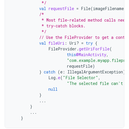
             */
val
requestFile
=
File
(
imageFilenames
[
/*
             * Most file-related method calls need
             * try-catch blocks.
             */
// Use the FileProvider to get a conte
val
fileUri
:
Uri? 
=
try
{
FileProvider
.
getUriForFile
(
this
@MainActivity
,
"com.example.myapp.filepro
requestFile
)
}
catch
(
e
:
IllegalArgumentException
)
Log
.
e
(
"File Selector"
,
"The selected file can't b
null
}
...
}
...
}