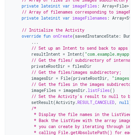
private
lateinit
var
imageFiles
:
Array<File>
// Array of filenames corresponding to imageFi
private
lateinit
var
imageFilenames
:
Array<Str
// Initialize the Activity
override
fun
onCreate
(
savedInstanceState
:
Bund
...
// Set up an Intent to send back to apps th
resultIntent
=
Intent
(
"com.example.myapp.A
// Get the files/ subdirectory of internal
privateRootDir
=
filesDir
// Get the files/images subdirectory;
imagesDir
=
File
(
privateRootDir
,
"images"
)
// Get the files in the images subdirector
imageFiles
=
imagesDir
.
listFiles
()
// Set the Activity's result to null to be
setResult
(
Activity
.
RESULT_CANCELED
,
null
)
/*
         * Display the file names in the ListView 
         * Back the ListView with the array imageF
         * you can create by iterating through ima
         * calling File.getAbsolutePath() for each