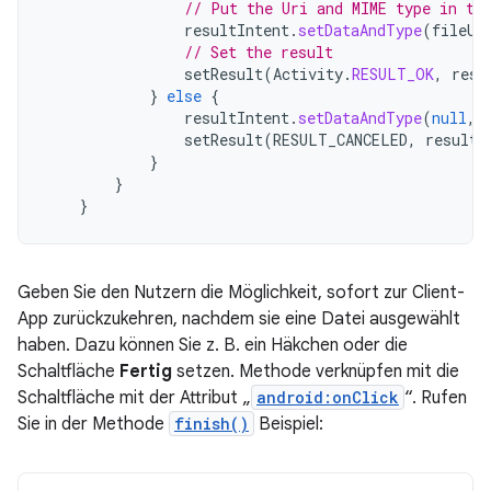
// Put the Uri and MIME type in th
resultIntent
.
setDataAndType
(
fileUr
// Set the result
setResult
(
Activity
.
RESULT_OK
,
resu
}
else
{
resultIntent
.
setDataAndType
(
null
,
setResult
(
RESULT_CANCELED
,
resultI
}
}
}
Geben Sie den Nutzern die Möglichkeit, sofort zur Client-
App zurückzukehren, nachdem sie eine Datei ausgewählt
haben. Dazu können Sie z. B. ein Häkchen oder die
Schaltfläche
Fertig
setzen. Methode verknüpfen mit die
Schaltfläche mit der Attribut „
android:onClick
“. Rufen
Sie in der Methode
finish()
Beispiel: