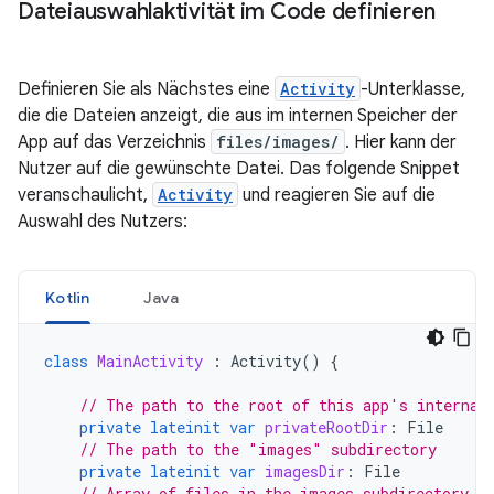
Dateiauswahlaktivität im Code definieren
Definieren Sie als Nächstes eine
Activity
-Unterklasse,
die die Dateien anzeigt, die aus im internen Speicher der
App auf das Verzeichnis
files/images/
. Hier kann der
Nutzer auf die gewünschte Datei. Das folgende Snippet
veranschaulicht,
Activity
und reagieren Sie auf die
Auswahl des Nutzers:
Kotlin
Java
class
MainActivity
:
Activity
()
{
// The path to the root of this app's internal
private
lateinit
var
privateRootDir
:
File
// The path to the "images" subdirectory
private
lateinit
var
imagesDir
:
File
// Array of files in the images subdirectory