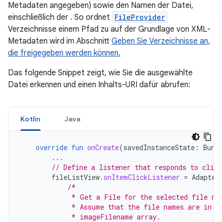
Metadaten angegeben) sowie den Namen der Datei,
einschließlich der . So ordnet
FileProvider
Verzeichnisse einem Pfad zu auf der Grundlage von XML-
Metadaten wird im Abschnitt
Geben Sie Verzeichnisse an,
die freigegeben werden können.
Das folgende Snippet zeigt, wie Sie die ausgewählte
Datei erkennen und einen Inhalts-URI dafür abrufen:
Kotlin
Java
override
fun
onCreate
(
savedInstanceState
:
Bund
...
// Define a listener that responds to clic
fileListView
.
onItemClickListener
=
Adapter
/*
             * Get a File for the selected file na
             * Assume that the file names are in t
             * imageFilename array.