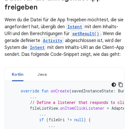
freigeben
Wenn du die Datei für die App freigeben möchtest, die sie
angefordert hat, übergib den
Intent
mit dem Inhalts-
URI und den Berechtigungen für
setResult()
. Wenn die
gerade definierte
Activity
abgeschlossen ist, wird der
System die
Intent
mit dem Inhalts-URI an die Client-App
sendet. Das folgende Code-Snippet zeigt, wie das geht:
Kotlin
Java
override
fun
onCreate
(
savedInstanceState
:
Bund
...
// Define a listener that responds to clic
fileListView
.
onItemClickListener
=
Adapter
...
if
(
fileUri
!=
null
)
{
...