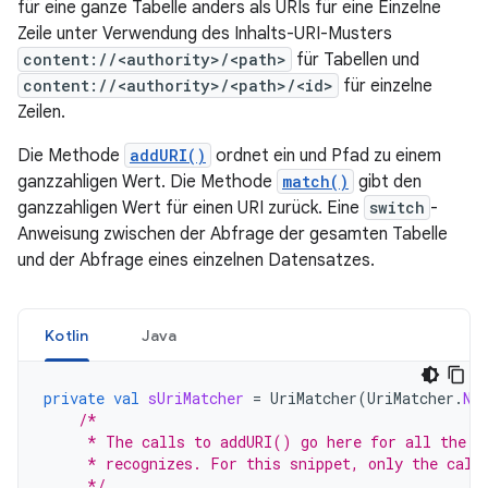
für eine ganze Tabelle anders als URIs für eine Einzelne
Zeile unter Verwendung des Inhalts-URI-Musters
content://<authority>/<path>
für Tabellen und
content://<authority>/<path>/<id>
für einzelne
Zeilen.
Die Methode
addURI()
ordnet ein und Pfad zu einem
ganzzahligen Wert. Die Methode
match()
gibt den
ganzzahligen Wert für einen URI zurück. Eine
switch
-
Anweisung zwischen der Abfrage der gesamten Tabelle
und der Abfrage eines einzelnen Datensatzes.
Kotlin
Java
private
val
sUriMatcher
=
UriMatcher
(
UriMatcher
.
NO
/*
     * The calls to addURI() go here for all the c
     * recognizes. For this snippet, only the call
     */