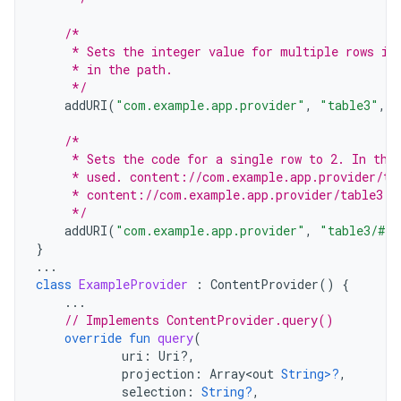
/*
     * Sets the integer value for multiple rows in
     * in the path.
     */
addURI
(
"com.example.app.provider"
,
"table3"
,
1
/*
     * Sets the code for a single row to 2. In thi
     * used. content://com.example.app.provider/ta
     * content://com.example.app.provider/table3 d
     */
addURI
(
"com.example.app.provider"
,
"table3/#"
,
}
...
class
ExampleProvider
:
ContentProvider
()
{
...
// Implements ContentProvider.query()
override
fun
query
(
uri
:
Uri?,
projection
:
Array<out
String>?
,
selection
:
String?
,