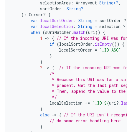
selectionArgs
:
Array<out
String>?
,
sortOrder
:
String?
):
Cursor? 
{
var
localSortOrder
:
String
=
sortOrder
?:
var
localSelection
:
String
=
selection
?:
when
(
sUriMatcher
.
match
(
uri
))
{
1
-
>
{
// If the incoming URI was for 
if
(
localSortOrder
.
isEmpty
())
{
localSortOrder
=
"_ID ASC"
}
}
2
-
>
{
// If the incoming URI was for
/*
                 * Because this URI was for a sing
                 * present. Get the last path segm
                 * Then, append the value to the W
                 */
localSelection
+=
"_ID 
${
uri
?.
last
}
else
-
>
{
// If the URI isn't recogniz
// do some error handling here
}