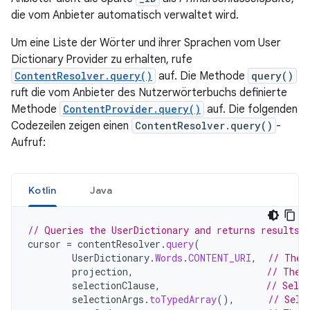
die vom Anbieter automatisch verwaltet wird.
Um eine Liste der Wörter und ihrer Sprachen vom User
Dictionary Provider zu erhalten, rufe
ContentResolver.query()
auf. Die Methode
query()
ruft die vom Anbieter des Nutzerwörterbuchs definierte
Methode
ContentProvider.query()
auf. Die folgenden
Codezeilen zeigen einen
ContentResolver.query()
-
Aufruf:
Kotlin
Java
// Queries the UserDictionary and returns results
cursor
=
contentResolver
.
query
(
UserDictionary
.
Words
.
CONTENT_URI
,
// The 
projection
,
// The 
selectionClause
,
// Selec
selectionArgs
.
toTypedArray
(),
// Sele