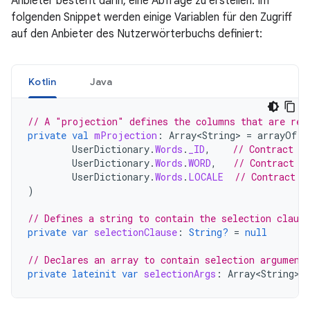
Anbieter besteht darin, eine Abfrage zu erstellen. Im
folgenden Snippet werden einige Variablen für den Zugriff
auf den Anbieter des Nutzerwörterbuchs definiert:
Kotlin
Java
// A "projection" defines the columns that are ret
private
val
mProjection
:
Array<String>
=
arrayOf
(
UserDictionary
.
Words
.
_ID
,
// Contract c
UserDictionary
.
Words
.
WORD
,
// Contract c
UserDictionary
.
Words
.
LOCALE
// Contract c
)
// Defines a string to contain the selection clause
private
var
selectionClause
:
String?
=
null
// Declares an array to contain selection argument
private
lateinit
var
selectionArgs
:
Array<String>