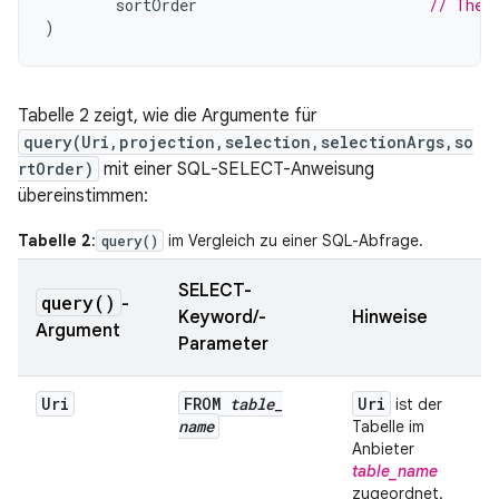
sortOrder
// The 
)
Tabelle 2 zeigt, wie die Argumente für
query(Uri,projection,selection,selectionArgs,so
rtOrder)
mit einer SQL-SELECT-Anweisung
übereinstimmen:
Tabelle 2
:
im Vergleich zu einer SQL-Abfrage.
query()
SELECT-
query(
)
-
Keyword/-
Hinweise
Argument
Parameter
Uri
FROM
table
_
Uri
ist der
name
Tabelle im
Anbieter
table_name
zugeordnet.