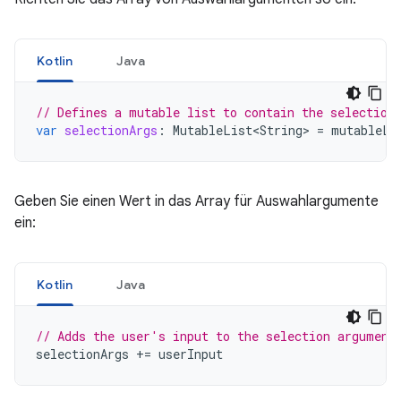
Kotlin
Java
// Defines a mutable list to contain the selection
var
selectionArgs
:
MutableList<String>
=
mutableLi
Geben Sie einen Wert in das Array für Auswahlargumente
ein:
Kotlin
Java
// Adds the user's input to the selection argument
selectionArgs
+=
userInput