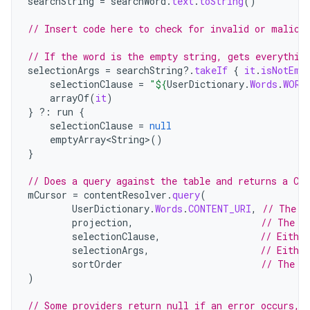
searchString
=
searchWord
.
text
.
toString
()
// Insert code here to check for invalid or malici
// If the word is the empty string, gets everythin
selectionArgs
=
searchString
?.
takeIf
{
it
.
isNotEmp
selectionClause
=
"
${
UserDictionary
.
Words
.
WORD
arrayOf
(
it
)
}
?:
run
{
selectionClause
=
null
emptyArray<String>
()
}
// Does a query against the table and returns a Cu
mCursor
=
contentResolver
.
query
(
UserDictionary
.
Words
.
CONTENT_URI
,
// The c
projection
,
// The c
selectionClause
,
// Either
selectionArgs
,
// Eithe
sortOrder
// The s
)
// Some providers return null if an error occurs, 