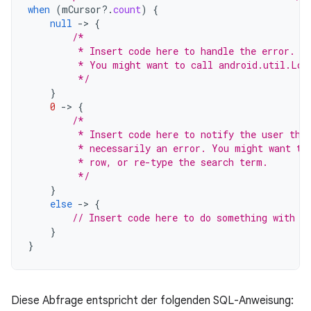
when
(
mCursor
?.
count
)
{
null
-
>
{
/*
         * Insert code here to handle the error. B
         * You might want to call android.util.Log
         */
}
0
-
>
{
/*
         * Insert code here to notify the user tha
         * necessarily an error. You might want to
         * row, or re-type the search term.
         */
}
else
-
>
{
// Insert code here to do something with t
}
}
Diese Abfrage entspricht der folgenden SQL-Anweisung: