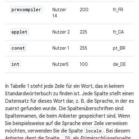
precompiler
Nutzer
200
fr_FR
14
applet
Nutzer 2
225
fr_CA
const
Nutzer 1
255
pt_BR
int
Nutzer5
100
de_DE
In Tabelle 1 steht jede Zeile für ein Wort, das in keinem
Standardwörterbuch zu finden ist. Jede Spalte stellt einen
Datensatz für dieses Wort dar, z. B. die Sprache, in der es
zuerst gefunden wurde. Die Spaltenüberschriften sind
Spaltennamen, die beim Anbieter gespeichert sind. Wenn
Sie beispielsweise auf die Sprache einer Zeile verweisen
möchten, verwenden Sie die Spalte
locale
. Bei diesem
Anbieter dient die Spalte
_ID
als
Primärschlüsselspalte
,