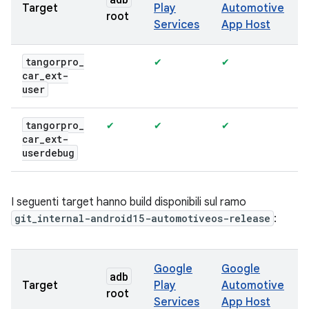
Target
Play
Automotive
root
Services
App Host
tangorpro
_
✔
✔
car
_
ext-
user
tangorpro
_
✔
✔
✔
car
_
ext-
userdebug
I seguenti target hanno build disponibili sul ramo
git_internal-android15-automotiveos-release
:
Google
Google
adb
Target
Play
Automotive
root
Services
App Host