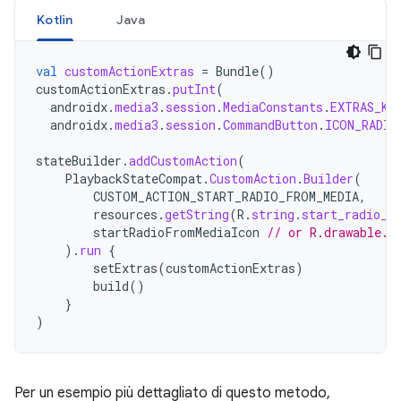
Kotlin
Java
val
customActionExtras
=
Bundle
()
customActionExtras
.
putInt
(
androidx
.
media3
.
session
.
MediaConstants
.
EXTRAS_KE
androidx
.
media3
.
session
.
CommandButton
.
ICON_RADIO
stateBuilder
.
addCustomAction
(
PlaybackStateCompat
.
CustomAction
.
Builder
(
CUSTOM_ACTION_START_RADIO_FROM_MEDIA
,
resources
.
getString
(
R
.
string
.
start_radio_f
startRadioFromMediaIcon
// or R.drawable.m
).
run
{
setExtras
(
customActionExtras
)
build
()
}
)
Per un esempio più dettagliato di questo metodo,