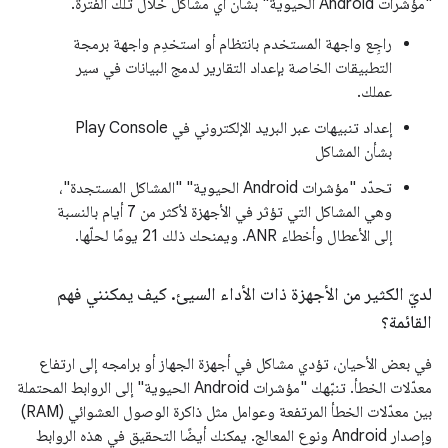
"مؤشرات Android الحيوية" بشأن أي مشاكل خلال تلك الفترة.
راجِع واجهة المستخدم بانتظام أو استخدِم واجهة برمجة
التطبيقات الخاصة بإعداد التقارير لدمج البيانات في سير
عملك.
إعداد تنبيهات عبر البريد الإلكتروني في Play Console
بشأن المشاكل
تحدّد "مؤشرات Android الحيوية" "المشاكل المستجدة"،
وهي المشاكل التي تؤثر في الأجهزة لأكثر من 7 أيام بالنسبة
إلى الأعطال وأخطاء ANR. ويمنحك ذلك 21 يومًا لحلّها.
لديّ الكثير من الأجهزة ذات الأداء السيئ
.
كيف يمكنني فهم
القائمة؟
في بعض الأحيان، تؤدي مشاكل في أجهزة الجهاز أو برامجه إلى ارتفاع
معدّلات الخطأ. تنبّهك "مؤشرات Android الحيوية" إلى الروابط المحتملة
بين معدّلات الخطأ المرتفعة وعوامل مثل ذاكرة الوصول العشوائي (RAM)
وإصدار Android ونوع المعالج. يمكنك أيضًا التحقيق في هذه الروابط