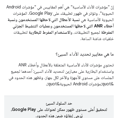
إنّ "مؤشرات الأداء الأساسية" هي أهم المقاييس في "مؤشرات Android
الحيوية"، وتؤثر في ظهور تطبيقك على Google Play. المؤشرات
الحيوية الأساسية هي
نسبة الأعطال التي لاحظها المستخدمون
و
نسبة
أخطاء ANR التي لاحظها المستخدمون
و
عمليات التنشيط الجزئي
المفرطة
لجميع التطبيقات، و
الاستخدام المفرط للبطارية
لتطبيقات
خلفيات شاشة الساعة.
ما هي معايير تحديد الأداء السيئ؟
تحتوي مؤشرات الأداء الأساسية المتعلقة بالأعطال وأخطاء ANR
واستخدام البطارية على معيارَين لتحديد الأداء السيئ: أحدهما لجميع
الجلسات على مستوى الأجهزة والآخر لكل جهاز. وتظهر هذه الحدود في
&quot;مؤشرات Android الحيوية&quot;.
حد السلوك السيئ
لتحقيق أعلى مستوى ظهور ممكن لعنوانك على Google Play،
يُرجى إبقاؤه ضمن هذه الحدود.