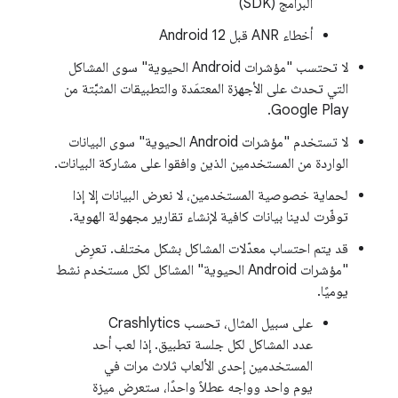
البرامج (SDK)
أخطاء ANR قبل Android 12
لا تحتسب "مؤشرات Android الحيوية" سوى المشاكل
التي تحدث على الأجهزة المعتمَدة والتطبيقات المثبَّتة من
Google Play.
لا تستخدم "مؤشرات Android الحيوية" سوى البيانات
الواردة من المستخدمين الذين وافقوا على مشاركة البيانات.
لحماية خصوصية المستخدمين، لا نعرض البيانات إلا إذا
توفّرت لدينا بيانات كافية لإنشاء تقارير مجهولة الهوية.
قد يتم احتساب معدّلات المشاكل بشكل مختلف. تعرِض
"مؤشرات Android الحيوية" المشاكل لكل مستخدم نشط
يوميًا.
على سبيل المثال، تحسب Crashlytics
عدد المشاكل لكل جلسة تطبيق. إذا لعب أحد
المستخدمين إحدى الألعاب ثلاث مرات في
يوم واحد وواجه عطلاً واحدًا، ستعرض ميزة