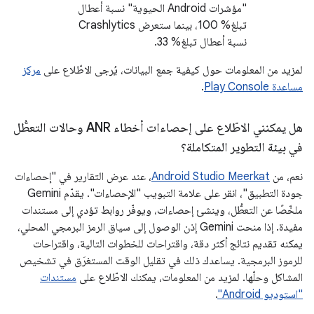
"مؤشرات Android الحيوية" نسبة أعطال
تبلغ% 100، بينما ستعرض Crashlytics
نسبة أعطال تبلغ% 33.
لمزيد من المعلومات حول كيفية جمع البيانات، يُرجى الاطّلاع على
مركز
مساعدة Play Console
.
هل يمكنني الاطّلاع على إحصاءات أخطاء ANR وحالات التعطُّل
في بيئة التطوير المتكاملة؟
نعم، من
Android Studio Meerkat
، عند عرض التقارير في "إحصاءات
جودة التطبيق"، انقر على علامة التبويب "الإحصاءات". يقدّم Gemini
ملخّصًا عن التعطُّل، وينشئ إحصاءات، ويوفّر روابط تؤدي إلى مستندات
مفيدة. إذا منحت Gemini إذن الوصول إلى سياق الرمز البرمجي المحلي،
يمكنه تقديم نتائج أكثر دقة، واقتراحات للخطوات التالية، واقتراحات
للرموز البرمجية. يساعدك ذلك في تقليل الوقت المستغرَق في تشخيص
المشاكل وحلّها. لمزيد من المعلومات، يمكنك الاطّلاع على
مستندات
"استوديو Android"
.