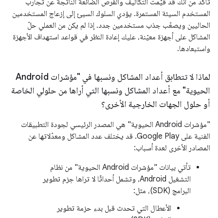
تأكَّد من أنّك قد قيّمت التكاليف والفرص الضائعة الناتجة عن تجارب
المستخدم السيئة المستمرة. يؤدي السلوك السيئ إلى إزعاج المستخدمين
الحاليين ويصعّب جذب مستخدمين جدد. إذا لم يكن من العملي حلّ
المشاكل على أجهزة معيّنة، عليك إعادة النظر في قواعد استهداف الأجهزة
واستبعادها.
لماذا لا تتطابق أعداد المشاكل ونسبها في "مؤشرات Android
الحيوية" مع أعداد المشاكل ونسبها التي أراها من حلولي الخاصة
أو حلول الجهات الخارجية الأخرى؟
"مؤشرات Android الحيوية" هي المصدر الرئيسي لجودة التطبيقات
الفنية على Google Play. قد يختلف عدد المشاكل ومعدّلاتها عن
المصادر الأخرى لعدة أسباب:
تأتي بيانات "مؤشرات Android الحيوية" من نظام
التشغيل Android، وتشمل أحداثًا لا تراها حِزم تطوير
البرامج (SDK)، مثل:
الأعطال التي تحدث قبل بدء حزمة تطوير