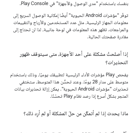
بنفسك باستخدام "مدى الوصول والأجهزة" في Play Console.
توفّر "مؤشرات Android الحيوية" أيضًا إمكانية الوصول السريع إلى
معلومات الجهاز الرئيسية، مثل عدد المستخدمين والأرباح والتقييمات
والمراجعات. تظهر هذه المعلومات في لوحة جانبية، لذا لن تحتاج إلى
مغادرة صفحتك الحالية.
إذا أصلحتُ مشكلة على أحد الأجهزة، متى سيتوقف ظهور
التحذيرات؟
يفحص Play مؤشرات الأداء الرئيسية لتطبيقك يوميًا، وذلك باستخدام
متوسط على مدار 28 يومًا. وعند تحسُّن هذا المتوسط، ستختفي
تحذيرات "مؤشرات Android الحيوية". يمكن إزالة تحذيرات بيانات
المتجر بشكل أسرع إذا رصد نظام Play تحسّنًا.
ماذا يحدث إذا لم أتمكّن من حلّ المشكلة أو لم أرِد ذلك؟