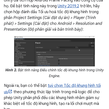
Unity đã tích hợp Android Frame Pacing vào công cụ của
họ. Để bật tính năng này trong
Unity 2019.2
trở lên, hãy
chọn hộp đánh dấu Tối ưu hoá tốc độ khung hình trong
phần
Project Settings (Cài đặt dự án) > Player (Trình
phát) > Settings (Cài đặt)
cho
Android > Resolution and
Presentation (Độ phân giải và bản trình bày)
:
Hình 2.
Bật tính năng Điều chỉnh tốc độ khung hình trong Unity
Engine.
Ngoài ra, bạn có thể bật
tuỳ chọn Tốc độ khung hình tối
ưu
theo phương thức lập trình trong mã logic để cho
phép Unity phân phối đều các khung hình nhằm giảm sự
khác biệt về tốc độ khung hình, tạo ra lối chơi mượt mà