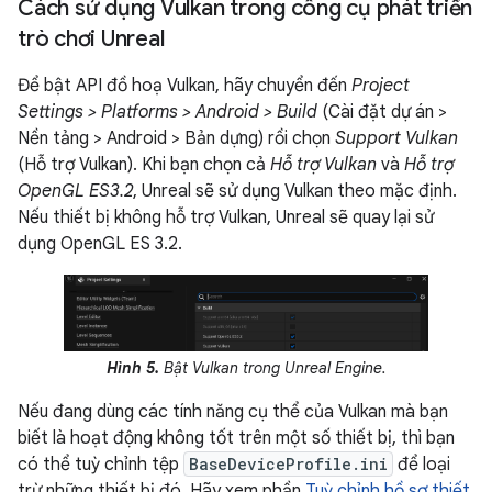
Cách sử dụng Vulkan trong công cụ phát triển
trò chơi Unreal
Để bật API đồ hoạ Vulkan, hãy chuyển đến
Project
Settings > Platforms > Android > Build
(Cài đặt dự án >
Nền tảng > Android > Bản dựng) rồi chọn
Support Vulkan
(Hỗ trợ Vulkan). Khi bạn chọn cả
Hỗ trợ Vulkan
và
Hỗ trợ
OpenGL ES3.2
, Unreal sẽ sử dụng Vulkan theo mặc định.
Nếu thiết bị không hỗ trợ Vulkan, Unreal sẽ quay lại sử
dụng OpenGL ES 3.2.
Hình 5.
Bật Vulkan trong Unreal Engine.
Nếu đang dùng các tính năng cụ thể của Vulkan mà bạn
biết là hoạt động không tốt trên một số thiết bị, thì bạn
có thể tuỳ chỉnh tệp
BaseDeviceProfile.ini
để loại
trừ những thiết bị đó. Hãy xem phần
Tuỳ chỉnh hồ sơ thiết