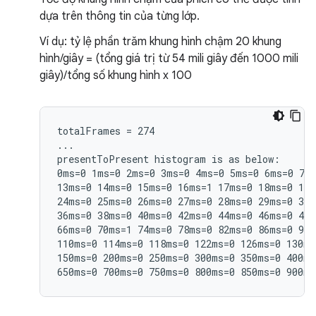
dựa trên thông tin của từng lớp.
Ví dụ: tỷ lệ phần trăm khung hình chậm 20 khung
hình/giây = (tổng giá trị từ 54 mili giây đến 1000 mili
giây)/tổng số khung hình x 100
totalFrames = 274

...

presentToPresent histogram is as below:

0ms=0 1ms=0 2ms=0 3ms=0 4ms=0 5ms=0 6ms=0 7ms
13ms=0 14ms=0 15ms=0 16ms=1 17ms=0 18ms=0 19m
24ms=0 25ms=0 26ms=0 27ms=0 28ms=0 29ms=0 30m
36ms=0 38ms=0 40ms=0 42ms=0 44ms=0 46ms=0 48m
66ms=0 70ms=1 74ms=0 78ms=0 82ms=0 86ms=0 90m
110ms=0 114ms=0 118ms=0 122ms=0 126ms=0 130ms
150ms=0 200ms=0 250ms=0 300ms=0 350ms=0 400ms