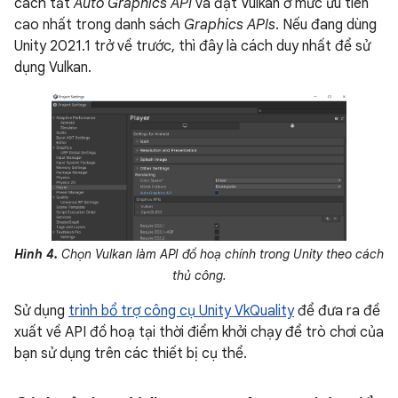
cách tắt
Auto Graphics API
và đặt Vulkan ở mức ưu tiên
cao nhất trong danh sách
Graphics APIs
. Nếu đang dùng
Unity 2021.1 trở về trước, thì đây là cách duy nhất để sử
dụng Vulkan.
Hình 4.
Chọn Vulkan làm API đồ hoạ chính trong Unity theo cách
thủ công.
Sử dụng
trình bổ trợ công cụ Unity VkQuality
để đưa ra đề
xuất về API đồ hoạ tại thời điểm khởi chạy để trò chơi của
bạn sử dụng trên các thiết bị cụ thể.