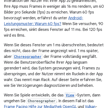
Interaktion der Nutzer mit Ihrer App zu gewährleisten,
Ihre App muss Frames in weniger als 16 ms rendern, um 60
Bilder pro Sekunde (fps) zu erreichen. Warum 60 fps
bevorzugt werden, erfährst du unter
Android-
Leistungsmuster: Warum 60 fps?
Wenn Sie versuchen, 90
fps erreichen, sinkt dieses Fenster auf 11 ms. Bei 120 fps
wird es 8ms.
Wenn Sie dieses Fenster um 1 ms überschreiten, bedeutet
dies nicht, dass der Frame angezeigt wird. 1 ms später,
aber
Choreographer
der Frame vollständig wegfällt.
Wenn die Benutzeroberfläche Ihrer App langsam
gerendert wird, das System gezwungen wird, Frames zu
überspringen, und der Nutzer nimmt ein Ruckeln in der App
wahr. Das nennt man
Rack
. Auf dieser Seite erfahren Sie,
wie Sie Verzögerungen diagnostizieren und beheben.
Wenn Sie Spiele entwickeln, die das
View
-System, dann
umgehen Sie
Choreographer
. In diesem Fall ist das
Frame Pacing Hilfe zur Mediathek
OpenGL
und
Vulkan
-