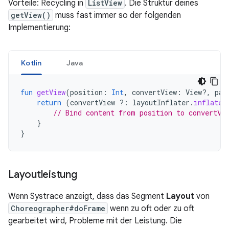
Vorteile: Recycling in
ListView
. Die Struktur deines
getView()
muss fast immer so der folgenden
Implementierung:
Kotlin
Java
fun
getView
(
position
:
Int
,
convertView
:
View?,
par
return
(
convertView
?:
layoutInflater
.
inflate
(
// Bind content from position to convertVi
}
}
Layoutleistung
Wenn Systrace anzeigt, dass das Segment
Layout
von
Choreographer#doFrame
wenn zu oft oder zu oft
gearbeitet wird, Probleme mit der Leistung. Die