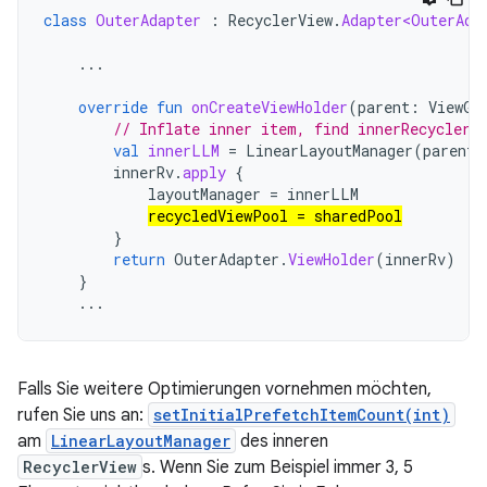
class
OuterAdapter
:
RecyclerView
.
Adapter<OuterAda
...
override
fun
onCreateViewHolder
(
parent
:
ViewGr
// Inflate inner item, find innerRecyclerV
val
innerLLM
=
LinearLayoutManager
(
parent
.
innerRv
.
apply
{
layoutManager
=
innerLLM
recycledViewPool
=
sharedPool
}
return
OuterAdapter
.
ViewHolder
(
innerRv
)
}
...
Falls Sie weitere Optimierungen vornehmen möchten,
rufen Sie uns an:
setInitialPrefetchItemCount(int)
am
LinearLayoutManager
des inneren
RecyclerView
s. Wenn Sie zum Beispiel immer 3, 5