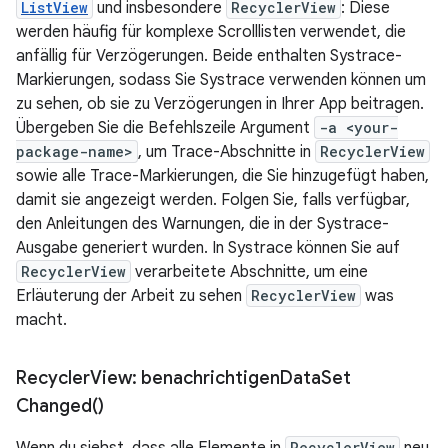
ListView
und insbesondere
RecyclerView
: Diese
werden häufig für komplexe Scrolllisten verwendet, die
anfällig für Verzögerungen. Beide enthalten Systrace-
Markierungen, sodass Sie Systrace verwenden können um
zu sehen, ob sie zu Verzögerungen in Ihrer App beitragen.
Übergeben Sie die Befehlszeile Argument
-a <your-
package-name>
, um Trace-Abschnitte in
RecyclerView
sowie alle Trace-Markierungen, die Sie hinzugefügt haben,
damit sie angezeigt werden. Folgen Sie, falls verfügbar,
den Anleitungen des Warnungen, die in der Systrace-
Ausgabe generiert wurden. In Systrace können Sie auf
RecyclerView
verarbeitete Abschnitte, um eine
Erläuterung der Arbeit zu sehen
RecyclerView
was
macht.
Recycler
View:
benachrichtigen
Data
Set
Changed(
)
Wenn du siehst, dass alle Elemente in
RecyclerView
neu