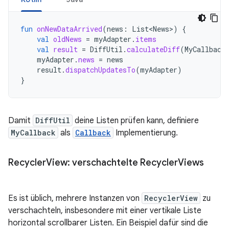
fun
onNewDataArrived
(
news
:
List<News>
)
{
val
oldNews
=
myAdapter
.
items
val
result
=
DiffUtil
.
calculateDiff
(
MyCallback
myAdapter
.
news
=
news
result
.
dispatchUpdatesTo
(
myAdapter
)
}
Damit
DiffUtil
deine Listen prüfen kann, definiere
MyCallback
als
Callback
Implementierung.
Recycler
View: verschachtelte Recycler
Views
Es ist üblich, mehrere Instanzen von
RecyclerView
zu
verschachteln, insbesondere mit einer vertikale Liste
horizontal scrollbarer Listen. Ein Beispiel dafür sind die