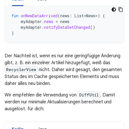
fun
onNewDataArrived
(
news
:
List<News>
)
{
myAdapter
.
news
=
news
myAdapter
.
notifyDataSetChanged
()
}
Der Nachteil ist, wenn es nur eine geringfügige Änderung
gibt, z. B. ein einzelner Artikel hinzugefügt, weiß das
RecyclerView
nicht. Daher wird gesagt, den gesamten
Status des im Cache gespeicherten Elements und muss
daher alles neu binden.
Wir empfehlen die Verwendung von
DiffUtil
. Damit
werden nur minimale Aktualisierungen berechnet und
ausgelöst. für dich:
Kotlin
Java