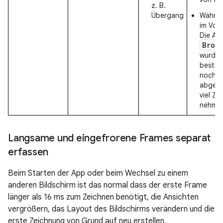
z. B.
Übergang
Währen
im Vord
Die Au
Broa
wurde 
bestim
noch n
abgesc
viel Ze
nehme
Langsame und eingefrorene Frames separat
erfassen
Beim Starten der App oder beim Wechsel zu einem
anderen Bildschirm ist das normal dass der erste Frame
länger als 16 ms zum Zeichnen benötigt, die Ansichten
vergrößern, das Layout des Bildschirms verändern und die
erste Zeichnung von Grund auf neu erstellen.