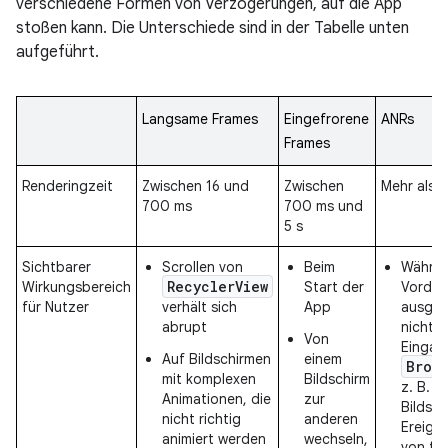
verschiedene Formen von Verzögerungen, auf die App
stoßen kann. Die Unterschiede sind in der Tabelle unten
aufgeführt.
Langsame Frames
Eingefrorene
ANRs
Frames
Renderingzeit
Zwischen 16 und
Zwischen
Mehr als 5
700 ms
700 ms und
5 s
Sichtbarer
Scrollen von
Beim
Währen
RecyclerView
Wirkungsbereich
Start der
Vorder
für Nutzer
verhält sich
App
ausgefü
abrupt
nicht r
Von
Eingab
Auf Bildschirmen
einem
Broa
mit komplexen
Bildschirm
z. B. 
Animationen, die
zur
Bildsc
nicht richtig
anderen
Ereigni
animiert werden
wechseln,
von fü