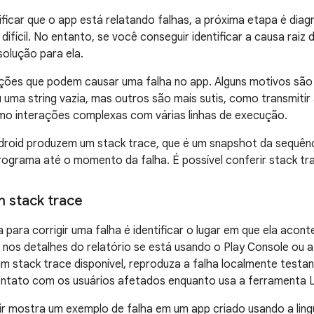
ificar que o app está relatando falhas, a próxima etapa é diag
difícil. No entanto, se você conseguir identificar a causa raiz
olução para ela.
ções que podem causar uma falha no app. Alguns motivos são 
u uma string vazia, mas outros são mais sutis, como transmiti
mo interações complexas com várias linhas de execução.
ndroid produzem um stack trace, que é um snapshot da sequên
ograma até o momento da falha. É possível conferir stack tr
 stack trace
a para corrigir uma falha é identificar o lugar em que ela acon
l nos detalhes do relatório se está usando o Play Console ou 
m stack trace disponível, reproduza a falha localmente test
ntato com os usuários afetados enquanto usa a ferramenta 
uir mostra um exemplo de falha em um app criado usando a li