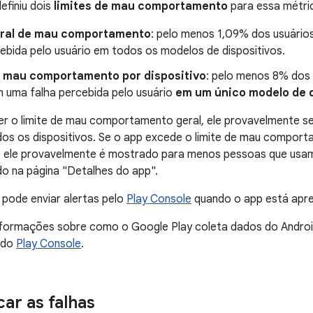
efiniu dois
limites de mau comportamento
para essa métri
eral de mau comportamento
: pelo menos 1,09% dos usuário
cebida pelo usuário em todos os modelos de dispositivos.
e mau comportamento por dispositivo
: pelo menos 8% dos 
 uma falha percebida pelo usuário
em um único modelo de d
er o limite de mau comportamento geral, ele provavelmente 
os os dispositivos. Se o app excede o limite de mau comport
, ele provavelmente é mostrado para menos pessoas que usam 
o na página "Detalhes do app".
s pode enviar alertas pelo
Play Console
quando o app está apre
nformações sobre como o Google Play coleta dados do Android 
 do
Play Console
.
ar as falhas