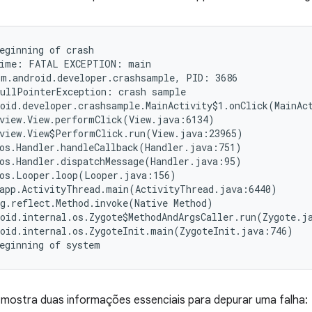
eginning of crash

ime: FATAL EXCEPTION: main

m.android.developer.crashsample, PID: 3686

ullPointerException: crash sample

oid.developer.crashsample.MainActivity$1.onClick(MainAct
view.View.performClick(View.java:6134)

view.View$PerformClick.run(View.java:23965)

os.Handler.handleCallback(Handler.java:751)

os.Handler.dispatchMessage(Handler.java:95)

os.Looper.loop(Looper.java:156)

app.ActivityThread.main(ActivityThread.java:6440)

g.reflect.Method.invoke(Native Method)

oid.internal.os.Zygote$MethodAndArgsCaller.run(Zygote.ja
oid.internal.os.ZygoteInit.main(ZygoteInit.java:746)

 mostra duas informações essenciais para depurar uma falha: