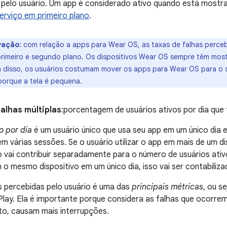
 pelo usuário. Um app é considerado ativo quando está mostr
erviço em primeiro plano
.
vação
:
com relação a apps para Wear OS, as taxas de falhas perceb
primeiro e segundo plano. Os dispositivos Wear OS sempre têm mos
m disso, os usuários costumam mover os apps para Wear OS para o
 porque a tela é pequena.
alhas múltiplas
:porcentagem de usuários ativos por dia que
o por dia
é um usuário único que usa seu app em um único dia e
m várias sessões. Se o usuário utilizar o app em mais de um di
o vai contribuir separadamente para o número de usuários ativo
 o mesmo dispositivo em um único dia, isso vai ser contabiliz
s percebidas pelo usuário é uma das
principais métricas
, ou se
lay. Ela é importante porque considera as falhas que ocorre
to, causam mais interrupções.