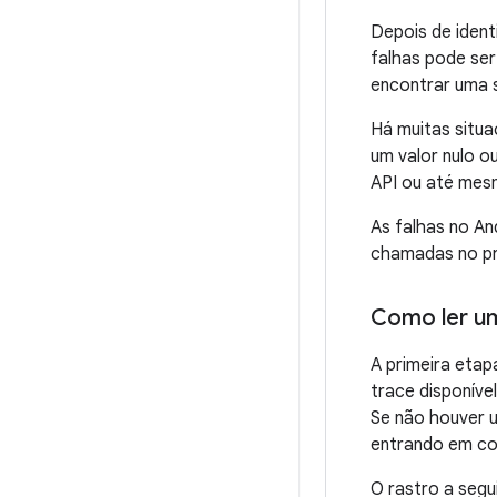
Depois de ident
falhas pode ser 
encontrar uma s
Há muitas situa
um valor nulo o
API ou até mes
As falhas no A
chamadas no pr
Como ler um
A primeira etap
trace disponíve
Se não houver u
entrando em co
O rastro a seg