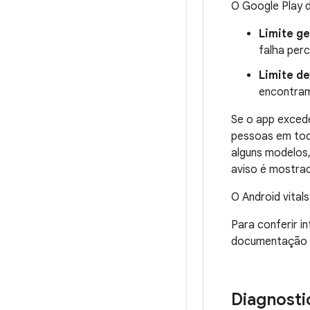
O Google Play d
Limite g
falha per
Limite d
encontram
Se o app exced
pessoas em tod
alguns modelos
aviso é mostrad
O Android vital
Para conferir i
documentação
Diagnostic