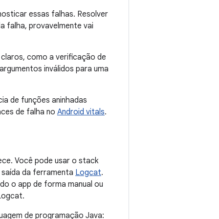
nosticar essas falhas. Resolver
 da falha, provavelmente vai
claros, como a verificação de
r argumentos inválidos para uma
cia de funções aninhadas
aces de falha no
Android vitals
.
tece. Você pode usar o stack
a saída da ferramenta
Logcat
.
ando o app de forma manual ou
Logcat.
nguagem de programação Java: