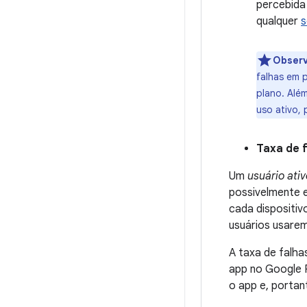
percebida
qualquer
s
Obser
falhas em 
plano. Alé
uso ativo,
Taxa de f
Um
usuário ativ
possivelmente e
cada dispositiv
usuários usarem
A taxa de falha
app no Google P
o app e, portan