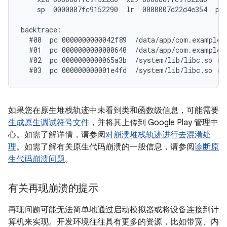
    sp  0000007fc9152290  lr  0000007d22d4e354  pc 
backtrace:

  #00  pc 0000000000042f89  /data/app/com.example.
  #01  pc 0000000000000640  /data/app/com.example.
  #02  pc 0000000000065a3b  /system/lib/libc.so (_
如果您在原生堆栈轨迹中未看到类和函数级信息，可能需要
生成原生调试符号文件
，并将其上传到 Google Play 管理中
心。如需了解详情，请参阅
对崩溃堆栈轨迹进行去混淆处
理
。如需了解有关原生代码崩溃的一般信息，请参阅
诊断原
生代码崩溃问题
。
有关再现崩溃的提示
再现问题可能无法简单地通过启动模拟器或将设备连接到计
算机来实现。开发环境往往具有更多的资源，比如带宽、内