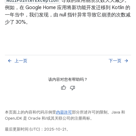
NullPointerException
导致的应用崩溃次数大大减少。
例如，在 Google Home 应用将新功能开发迁移到 Kotlin 的
一年当中，我们发现，由 null 指针异常导致它崩溃的次数减
少了 30%。
上一页
下一页
arrow_back
arrow_forward
该内容对您有帮助吗？
本页面上的内容和代码示例受
内容许可
部分所述许可的限制。Java 和
OpenJDK 是 Oracle 和/或其关联公司的注册商标。
最后更新时间 (UTC)：2025-10-21。