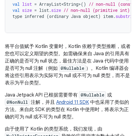
val
list
=
ArrayList<String>
()
// non-null (constr
val
size
=
list
.
size
// non-null (primitive int) v
type
inferred
(
ordinary
Java
object
)
item
.
substrin
将平台值赋予 Kotlin 变量时，Kotlin 依赖于类型推断，或者
您也可以定义期望的类型。如需确保来自 Java 的引用具有
正确的是否可为 null 状态，最佳方法是在 Java 代码中使用
是否可为 null 注解（例如
@Nullable
）。Kotlin 编译器会
将这些引用表示为实际可为 null 或不可为 null 类型，而不是
表示为平台类型。
Java Jetpack API 已根据需要带有
@Nullable
或
@NonNull
注解，并且
Android 11 SDK
中也采用了类似的
方法。来自此 SDK 的类型在 Kotlin 中使用时，将表示为正
确的可为 null 或不可为 null 类型。
由于使用了 Kotlin 的类型系统，我们发现，由