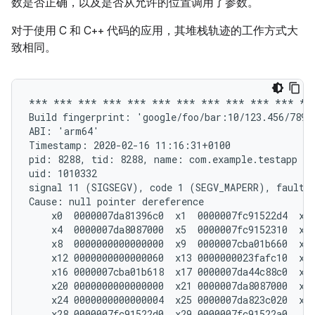
数是否正确，以及是否从允许的位置调用了参数。
对于使用 C 和 C++ 代码的应用，其堆栈轨迹的工作方式大
致相同。
*** *** *** *** *** *** *** *** *** *** *** ***
Build fingerprint: 'google/foo/bar:10/123.456/78910
ABI: 'arm64'

Timestamp: 2020-02-16 11:16:31+0100

pid: 8288, tid: 8288, name: com.example.testapp  >
uid: 1010332

signal 11 (SIGSEGV), code 1 (SEGV_MAPERR), fault a
Cause: null pointer dereference

    x0  0000007da81396c0  x1  0000007fc91522d4  x2 
    x4  0000007da8087000  x5  0000007fc9152310  x6 
    x8  0000000000000000  x9  0000007cba01b660  x10
    x12 0000000000000060  x13 0000000023fafc10  x14
    x16 0000007cba01b618  x17 0000007da44c88c0  x18
    x20 0000000000000000  x21 0000007da8087000  x22
    x24 0000000000000004  x25 0000007da823c020  x26
    x28 0000007fc91522d0  x29 0000007fc91522a0
