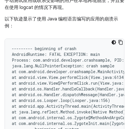
手动测试应用或联系受影响的用户在本地再现崩溃，并且要
在使用 logcat 的情况下再现。
以下轨迹显示了使用 Java 编程语言编写的应用的崩溃示
例：
--------- beginning of crash

AndroidRuntime: FATAL EXCEPTION: main

Process: com.android.developer.crashsample, PID: 36
java.lang.NullPointerException: crash sample

at com.android.developer.crashsample.MainActivity$1
at android.view.View.performClick(View.java:6134)

at android.view.View$PerformClick.run(View.java:239
at android.os.Handler.handleCallback(Handler.java:7
at android.os.Handler.dispatchMessage(Handler.java:
at android.os.Looper.loop(Looper.java:156)

at android.app.ActivityThread.main(ActivityThread.
at java.lang.reflect.Method.invoke(Native Method)

at com.android.internal.os.Zygote$MethodAndArgsCall
at com.android.internal.os.ZygoteInit.main(ZygoteIn