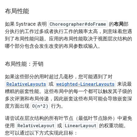
布局性能
如果 Systrace 表明
Choreographer#doFrame
的
布局
部
分执行的工作过多或者执行工作的频率太高，则意味着您遇
到了布局性能问题。应用的布局性能取决于视图层次结构的
哪个部分包含会发生改变的布局参数或输入。
布局性能：开销
如果这些部分的用时超过几毫秒，您可能遇到了对
RelativeLayouts
或
weighted-LinearLayouts
来说最
糟糕的嵌套性能。这些布局中的每一个都可以触发其子级的
多次评测和布局传递，因此嵌套这些布局可能会导致嵌套深
度方面出现
O(n^2)
行为。
请尝试在层次结构的所有叶节点（最低叶节点除外）中避免
使用
RelativeLayout
或
LinearLayout
的权重功能。
您可以通过以下方式实现此目标：