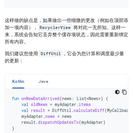
这样做的缺点是，如果做出一些细微的更改（例如在顶部添
加一项内容），
RecyclerView
将对此一无所知。这样一
来，系统会告知它丢弃整个缓存项状态，因此需要重新绑定
所有内容。
我们建议您使用
DiffUtil
，它会为您计算和调度最少量
的更新：
Kotlin
Java
fun
onNewDataArrived
(
news
:
List<News>
)
{
val
oldNews
=
myAdapter
.
items
val
result
=
DiffUtil
.
calculateDiff
(
MyCallback
myAdapter
.
news
=
news
result
.
dispatchUpdatesTo
(
myAdapter
)
}