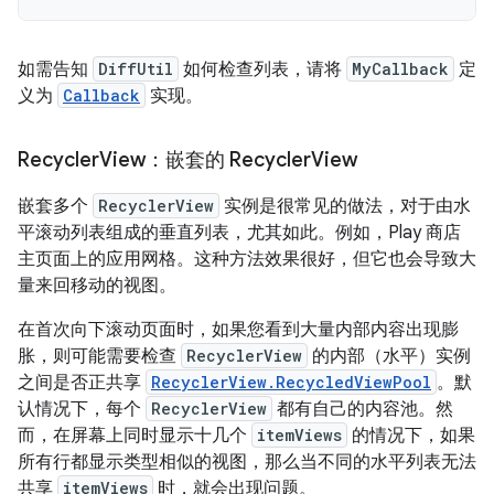
如需告知
DiffUtil
如何检查列表，请将
MyCallback
定
义为
Callback
实现。
Recycler
View：嵌套的 Recycler
View
嵌套多个
RecyclerView
实例是很常见的做法，对于由水
平滚动列表组成的垂直列表，尤其如此。例如，Play 商店
主页面上的应用网格。这种方法效果很好，但它也会导致大
量来回移动的视图。
在首次向下滚动页面时，如果您看到大量内部内容出现膨
胀，则可能需要检查
RecyclerView
的内部（水平）实例
之间是否正共享
RecyclerView.RecycledViewPool
。默
认情况下，每个
RecyclerView
都有自己的内容池。然
而，在屏幕上同时显示十几个
itemViews
的情况下，如果
所有行都显示类型相似的视图，那么当不同的水平列表无法
共享
itemViews
时，就会出现问题。