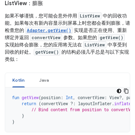
List
View：膨胀
如果不够谨慎，您可能会意外停用
ListView
中的回收功
能。如果每次有新内容显示到屏幕上时您都会看到膨胀，请
检查您的
Adapter.getView()
实现是否正在使用、重新
绑定并返回
convertView
参数。如果您的
getView()
实现始终会膨胀，您的应用将无法在
ListView
中享受到
回收的好处。
getView()
的结构必须几乎总是与以下实现
类似：
Kotlin
Java
fun
getView
(
position
:
Int
,
convertView
:
View?,
par
return
(
convertView
?:
layoutInflater
.
inflate
(
// Bind content from position to convertVi
}
}