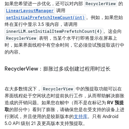
如果您希望进一步优化，还可以对内部
RecyclerView
的
LinearLayoutManager
调用
setInitialPrefetchItemCount(int)
。例如，如果您始
终在某行中显示 3.5 项内容，请调用
innerLLM.setInitialItemPrefetchCount(4)
。这会向
RecyclerView
表明，当某个水平行即将显示在屏幕上
时，如果界面线程中有空余时间，它必须尝试预提取该行中
的内容。
Recycler
View：膨胀过多或创建过程用时过长
在大多数情况下，
RecyclerView
中的预提取功能可以在
界面线程处于空闲状态时提前执行工作，从而帮助解决膨胀
造成的开销问题。如果您在帧中（而不是在标记为
RV 预提
取
的部分中）看到了膨胀，请确保您是在受支持的设备上进
行测试，并且使用的是较新版本的
支持库
。只有 Android
5.0 API 级别 21 及更高版本支持预提取。