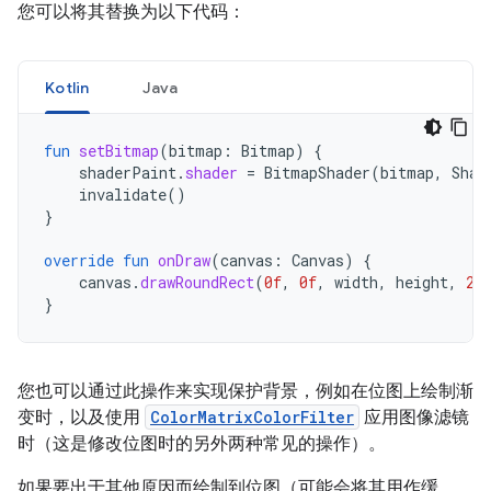
您可以将其替换为以下代码：
Kotlin
Java
fun
setBitmap
(
bitmap
:
Bitmap
)
{
shaderPaint
.
shader
=
BitmapShader
(
bitmap
,
Shad
invalidate
()
}
override
fun
onDraw
(
canvas
:
Canvas
)
{
canvas
.
drawRoundRect
(
0f
,
0f
,
width
,
height
,
20
}
您也可以通过此操作来实现保护背景，例如在位图上绘制渐
变时，以及使用
ColorMatrixColorFilter
应用图像滤镜
时（这是修改位图时的另外两种常见的操作）。
如果要出于其他原因而绘制到位图（可能会将其用作缓