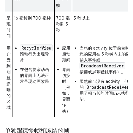
帧
呈
16 毫秒到 700 毫秒
700 毫
5 秒以上
现
秒到 5
时
秒
间
RecyclerView
用
应用
当您的 activity 位于前台时
户
滚动行为出现异
启动
您的应用在 5 秒钟内未响应
受
常
期间
输入事件或
BroadcastReceiver
到
（
在包含复杂动画
界面
明
按键或屏幕轻触事件）。
的界面上无法正
切换
显
常呈现动画效果
时
虽然前台没有 activity，但您
影
BroadcastReceiver
（例
的
响
如，
用了相当长的时间仍未执行
的
界面
毕。
区
转
域
换）
单独跟踪慢帧和冻结的帧