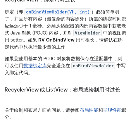
绑定（即
onBindViewHolder(VH, int)
）必须简单明
了，并且所有内容（最复杂的内容除外）所需的绑定时间都
应远远少于 1 毫秒。必须从适配器的内部内容数据中获取老
式 Java 对象 (POJO) 内容，并对
ViewHolder
中的视图调
用 setter。如果
RV OnBindView
用时很长，请确认在绑
定代码中只执行最少量的工作。
如果您使用基本的 POJO 对象将数据保存在适配器中，则
可以使用
数据绑定库
完全避免在
onBindViewHolder
中写
入绑定代码。
Recycler
View 或 List
View：布局或绘制用时过长
关于绘制和布局方面的问题，请参阅
布局性能
和
呈现性能
部
分。