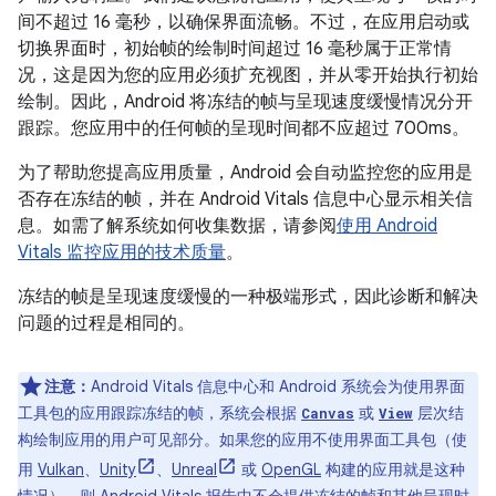
间不超过 16 毫秒，以确保界面流畅。不过，在应用启动或
切换界面时，初始帧的绘制时间超过 16 毫秒属于正常情
况，这是因为您的应用必须扩充视图，并从零开始执行初始
绘制。因此，Android 将冻结的帧与呈现速度缓慢情况分开
跟踪。您应用中的任何帧的呈现时间都不应超过 700ms。
为了帮助您提高应用质量，Android 会自动监控您的应用是
否存在冻结的帧，并在 Android Vitals 信息中心显示相关信
息。如需了解系统如何收集数据，请参阅
使用 Android
Vitals 监控应用的技术质量
。
冻结的帧是呈现速度缓慢的一种极端形式，因此诊断和解决
问题的过程是相同的。
注意：
Android Vitals 信息中心和 Android 系统会为使用界面
工具包的应用跟踪冻结的帧，系统会根据
或
层次结
Canvas
View
构绘制应用的用户可见部分。如果您的应用不使用界面工具包（使
用
Vulkan
、
Unity
、
Unreal
或
OpenGL
构建的应用就是这种
情况），则 Android Vitals 报告中不会提供冻结的帧和其他呈现时