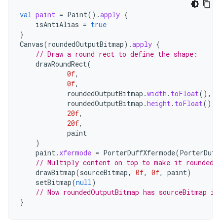
val
paint
=
Paint
().
apply
{
isAntiAlias
=
true
}
Canvas
(
roundedOutputBitmap
).
apply
{
// Draw a round rect to define the shape:
drawRoundRect
(
0f
,
0f
,
roundedOutputBitmap
.
width
.
toFloat
(),
roundedOutputBitmap
.
height
.
toFloat
(),
20f
,
20f
,
paint
)
paint
.
xfermode
=
PorterDuffXfermode
(
PorterDuff
// Multiply content on top to make it rounded.
drawBitmap
(
sourceBitmap
,
0f
,
0f
,
paint
)
setBitmap
(
null
)
// Now roundedOutputBitmap has sourceBitmap in
}