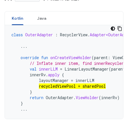
Kotlin
Java
class
OuterAdapter
:
RecyclerView
.
Adapter<OuterAda
...
override
fun
onCreateViewHolder
(
parent
:
ViewGr
// Inflate inner item, find innerRecyclerV
val
innerLLM
=
LinearLayoutManager
(
parent
.
innerRv
.
apply
{
layoutManager
=
innerLLM
recycledViewPool
=
sharedPool
}
return
OuterAdapter
.
ViewHolder
(
innerRv
)
}
...