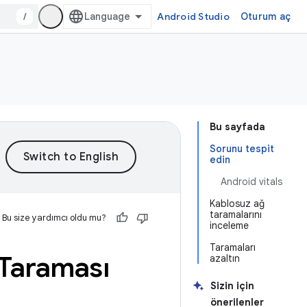
/
Android Studio
Oturum aç
Bu sayfada
Sorunu tespit
edin
Android vitals
Kablosuz ağ
taramalarını
Bu size yardımcı oldu mu?
inceleme
Taramaları
 Taraması
azaltın
Sizin için
önerilenler