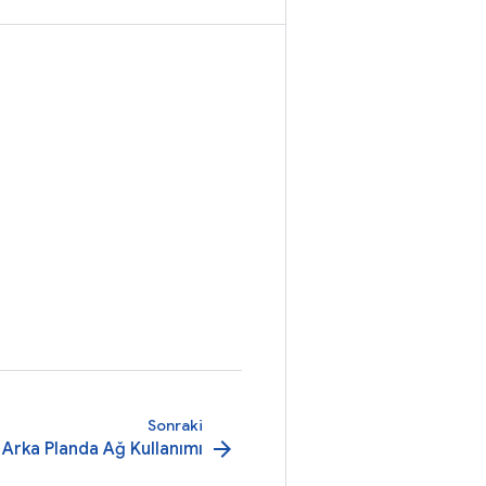
Sonraki
arrow_forward
 Arka Planda Ağ Kullanımı