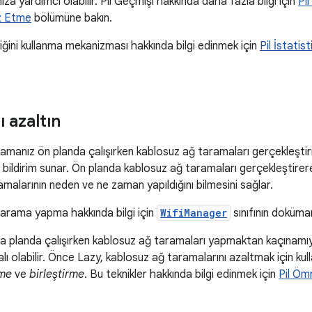
za yardımcı olabilir. Pil Geçmişi hakkında daha fazla bilgi için
Pi
iz Etme
bölümüne bakın.
liğini kullanma mekanizması hakkında bilgi edinmek için
Pil İstatis
 azaltın
anız ön planda çalışırken kablosuz ağ taramaları gerçekleştiriy
bildirim sunar. Ön planda kablosuz ağ taramaları gerçekleştirerek
malarının neden ve ne zaman yapıldığını bilmesini sağlar.
arama yapma hakkında bilgi için
WifiManager
sınıfının doküman
a planda çalışırken kablosuz ağ taramaları yapmaktan kaçınam
ı olabilir. Önce Lazy, kablosuz ağ taramalarını azaltmak için kulla
eme
ve
birleştirme
. Bu teknikler hakkında bilgi edinmek için
Pil Öm