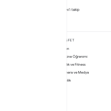
X
X'te @AndroidDev'i takip
edin
ANDROID HAKKINDA
KEŞFET
DAHA FAZLA
Oyun
Android
Makine Öğrenimi
İşletmeler için Android
Sağlık ve Fitness
Güvenlik
Kamera ve Medya
Kaynak
Gizlilik
Haber
5G
Blog
Podcast'ler