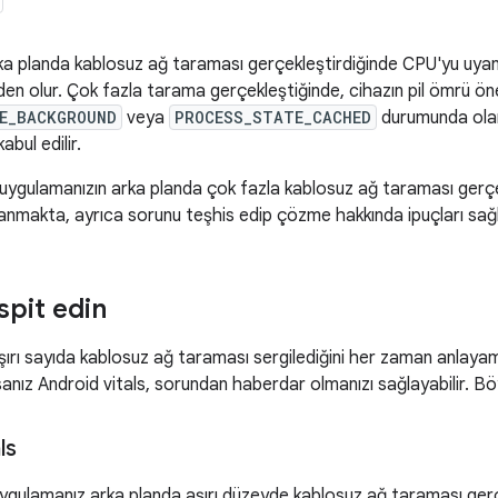
a planda kablosuz ağ taraması gerçekleştirdiğinde CPU'yu uyandı
n olur. Çok fazla tarama gerçekleştiğinde, cihazın pil ömrü önem
E_BACKGROUND
veya
PROCESS_STATE_CACHED
durumunda olan
abul edilir.
ygulamanızın arka planda çok fazla kablosuz ağ taraması gerçekl
lanmakta, ayrıca sorunu teşhis edip çözme hakkında ipuçları sağ
spit edin
ırı sayıda kablosuz ağ taraması sergilediğini her zaman anlayam
anız Android vitals, sorundan haberdar olmanızı sağlayabilir. Böy
ls
 uygulamanız arka planda aşırı düzeyde kablosuz ağ taraması ger