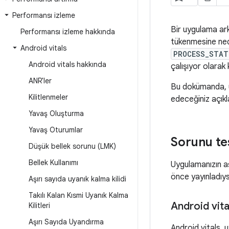
Performansı izleme
Bir uygulama ark
Performansı izleme hakkında
tükenmesine nede
Android vitals
PROCESS_STAT
Android vitals hakkında
çalışıyor olarak k
ANR'ler
Bu dokümanda, u
Kilitlenmeler
edeceğiniz açık
Yavaş Oluşturma
Yavaş Oturumlar
Sorunu te
Düşük bellek sorunu (LMK)
Bellek Kullanımı
Uygulamanızın aş
önce yayınladıys
Aşırı sayıda uyanık kalma kilidi
Takılı Kalan Kısmi Uyanık Kalma
Android vita
Kilitleri
Aşırı Sayıda Uyandırma
Android vitals,