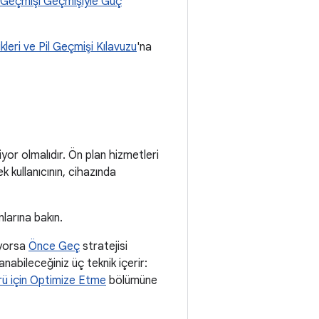
l Geçmişi Geçmişiyle Güç
tikleri ve Pil Geçmişi Kılavuzu
'na
or olmalıdır. Ön plan hizmetleri
 kullanıcının, cihazında
larına bakın.
ıyorsa
Önce Geç
stratejisi
nabileceğiniz üç teknik içerir:
rü için Optimize Etme
bölümüne