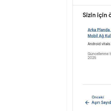
Sizin için
Arka Planda
Mobil Ağ Kul
Android vitals 
Güncellenme t
2025
Önceki
arrow_back
Aşırı Say