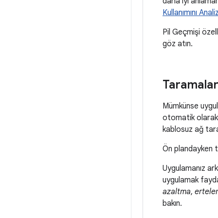
daha iyi anlamanı
Kullanımını Anal
Pil Geçmişi özel
göz atın.
Taramaları
Mümkünse uygulam
otomatik olarak 
kablosuz ağ tara
Ön plandayken t
Uygulamanız ark
uygulamak faydal
azaltma
,
ertel
bakın.