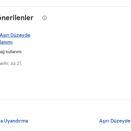
 önerilenler
 Aşırı Düzeyde
lanımı
ağ kullanımı
arihi:
Jul 27,
ıda Uyandırma
Aşırı Düzeyde