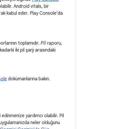
abilir. Android vitals, bir
rak kabul eder. Play Console'da
porlarının toplamıdır.
Pil raporu
,
arki iki pil şarjı arasındaki
sole
dokümanlarına bakın.
edinmenize yardımcı olabilir. Pil
 uygulamanızda neler olduğunu