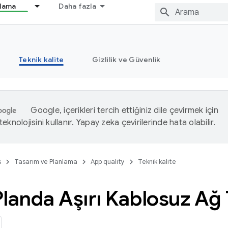
nlama
Daha fazla
Teknik kalite
Gizlilik ve Güvenlik
Google, içerikleri tercih ettiğiniz dile çevirmek için
eknolojisini kullanır. Yapay zeka çevirilerinde hata olabilir.
s
Tasarım ve Planlama
App quality
Teknik kalite
landa Aşırı Kablosuz Ağ