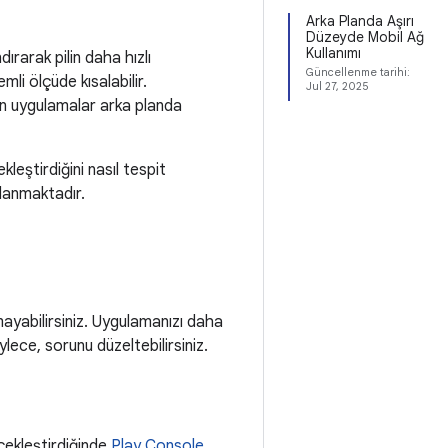
Arka Planda Aşırı
Düzeyde Mobil Ağ
Kullanımı
rarak pilin daha hızlı
Güncellenme tarihi:
li ölçüde kısalabilir.
Jul 27, 2025
 uygulamalar arka planda
eştirdiğini nasıl tespit
lanmaktadır.
ayabilirsiniz. Uygulamanızı daha
lece, sorunu düzeltebilirsiniz.
çekleştirdiğinde
Play Console