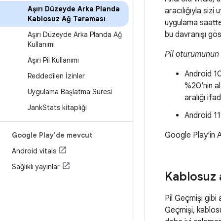
Aşırı Düzeyde Arka Planda
aracılığıyla sizi
Kablosuz Ağ Taraması
uygulama saatte
bu davranışı gö
Aşırı Düzeyde Arka Planda Ağ
Kullanımı
Pil oturumunun
Aşırı Pil Kullanımı
Android 10'
Reddedilen İzinler
%20'nin al
Uygulama Başlatma Süresi
aralığı ifa
Jank
Stats kitaplığı
Android 11'
Google Play'in An
Google Play'de mevcut
Android vitals
Sağlıklı yayınlar
Kablosuz 
Pil Geçmişi gibi
Geçmişi, kablos