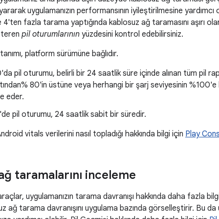
 uyararak uygulamanızın performansının iyileştirilmesine yardımcı ol
 4'ten fazla tarama yaptığında kablosuz ağ taramasını aşırı ola
steren
pil oturumlarının
yüzdesini kontrol edebilirsiniz.
tanımı, platform sürümüne bağlıdır.
da pil oturumu, belirli bir 24 saatlik süre içinde alınan tüm pil ra
tından% 80'in üstüne veya herhangi bir şarj seviyesinin %100'e kad
de eder.
de pil oturumu, 24 saatlik sabit bir süredir.
droid vitals verilerini nasıl topladığı hakkında bilgi için
Play Con
ağ taramalarını inceleme
 araçlar, uygulamanızın tarama davranışı hakkında daha fazla bilgi 
uz ağ tarama davranışını uygulama bazında görselleştirir. Bu da