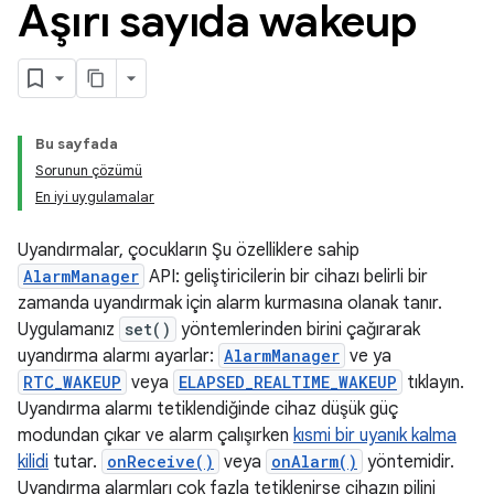
Aşırı sayıda wakeup
Bu sayfada
Sorunun çözümü
En iyi uygulamalar
Uyandırmalar, çocukların Şu özelliklere sahip
AlarmManager
API: geliştiricilerin bir cihazı belirli bir
zamanda uyandırmak için alarm kurmasına olanak tanır.
Uygulamanız
set()
yöntemlerinden birini çağırarak
uyandırma alarmı ayarlar:
AlarmManager
ve ya
RTC_WAKEUP
veya
ELAPSED_REALTIME_WAKEUP
tıklayın.
Uyandırma alarmı tetiklendiğinde cihaz düşük güç
modundan çıkar ve alarm çalışırken
kısmi bir uyanık kalma
kilidi
tutar.
onReceive()
veya
onAlarm()
yöntemidir.
Uyandırma alarmları çok fazla tetiklenirse cihazın pilini