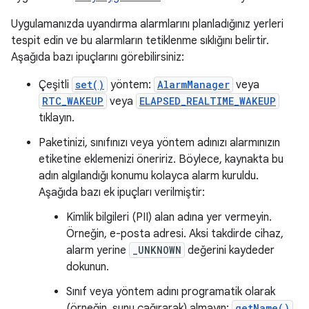
Uygulamanızda uyandırma alarmlarını planladığınız yerleri
tespit edin ve bu alarmların tetiklenme sıklığını belirtir.
Aşağıda bazı ipuçlarını görebilirsiniz:
Çeşitli
set()
yöntem:
AlarmManager
veya
RTC_WAKEUP
veya
ELAPSED_REALTIME_WAKEUP
tıklayın.
Paketinizi, sınıfınızı veya yöntem adınızı alarmınızın
etiketine eklemenizi öneririz. Böylece, kaynakta bu
adın algılandığı konumu kolayca alarm kuruldu.
Aşağıda bazı ek ipuçları verilmiştir:
Kimlik bilgileri (PII) alan adına yer vermeyin.
Örneğin, e-posta adresi. Aksi takdirde cihaz,
alarm yerine
_UNKNOWN
değerini kaydeder
dokunun.
Sınıf veya yöntem adını programatik olarak
(örneğin, şunu çağırarak) almayın:
getName()
,