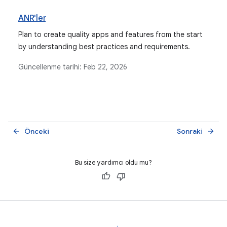
ANR'ler
Plan to create quality apps and features from the start
by understanding best practices and requirements.
Güncellenme tarihi:
Feb 22, 2026
Önceki
Sonraki
arrow_back
arrow_forward
Bu size yardımcı oldu mu?