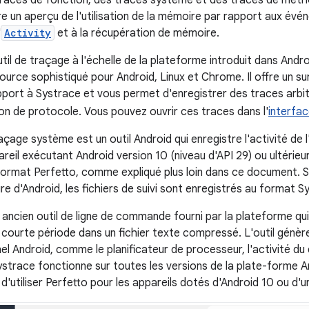
 traces de fonction, des traces système et des traces de métho
e un aperçu de l'utilisation de la mémoire par rapport aux évé
'
Activity
et à la récupération de mémoire.
util de traçage à l'échelle de la plateforme introduit dans Androi
urce sophistiqué pour Android, Linux et Chrome. Il offre un s
port à Systrace et vous permet d'enregistrer des traces arbit
on de protocole. Vous pouvez ouvrir ces traces dans l'
interfac
traçage système est un outil Android qui enregistre l'activité de l
pareil exécutant Android version 10 (niveau d'API 29) ou ultérieure
format Perfetto, comme expliqué plus loin dans ce document. S
re d'Android, les fichiers de suivi sont enregistrés au format S
ancien outil de ligne de commande fourni par la plateforme qui 
e courte période dans un fichier texte compressé. L'outil génèr
l Android, comme le planificateur de processeur, l'activité du 
Systrace fonctionne sur toutes les versions de la plate-forme 
utiliser Perfetto pour les appareils dotés d'Android 10 ou d'un