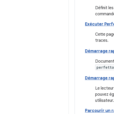
Définit le
commande
Exécuter Perfe
Cette pag
traces.
Démarrage rap
Documents
perfetto
Démarrage rap
Le lecteur
pouvez éga
utilisateur.
Parcourir un 