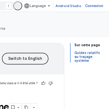
/
Android Studio
Connexion
rité
Sur cette page
Guides relatifs
au traçage
système
enu vous a-t-il été utile ?
me