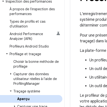
Inspection des performances
À propos de l'inspection des
L'enregistremen
performances
système produit
Types de profils et cas
déterminer comm
d'utilisation
Android Performance
Pour une présen
Analyzer (APA)
traçage) dans l
Profileurs Android Studio
La plate-forme 
Profilage et traçage
Un profil
Choisir la bonne méthode de
profilage
Un outil d
Capturer des données
Un utilita
utilisateur réelles à l'aide de
Profiling
Manager
Un outil 
Traçage système
Le profileur de 
Aperçu
votre applicati
Capturer une trace