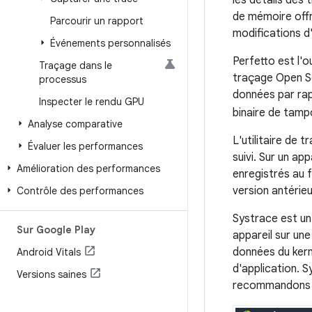
les détails des
de mémoire offr
Parcourir un rapport
modifications d
Événements personnalisés
Perfetto est l'o
Traçage dans le
traçage Open So
processus
données par rap
Inspecter le rendu GPU
binaire de tamp
Analyse comparative
L'utilitaire de 
Évaluer les performances
suivi. Sur un ap
Amélioration des performances
enregistrés au 
version antérieu
Contrôle des performances
Systrace est un 
Sur Google Play
appareil sur un
données du kerne
Android Vitals
d'application. 
Versions saines
recommandons d'