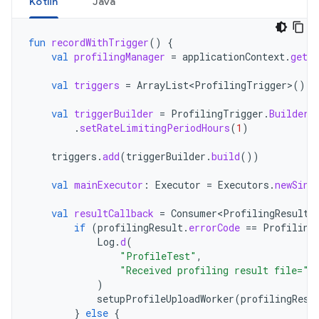
Kotlin
Java
fun
recordWithTrigger
()
{
val
profilingManager
=
applicationContext
.
getS
val
triggers
=
ArrayList<ProfilingTrigger>
()
val
triggerBuilder
=
ProfilingTrigger
.
Builder
(
.
setRateLimitingPeriodHours
(
1
)
triggers
.
add
(
triggerBuilder
.
build
())
val
mainExecutor
:
Executor
=
Executors
.
newSing
val
resultCallback
=
Consumer<ProfilingResult>
if
(
profilingResult
.
errorCode
==
Profiling
Log
.
d
(
"ProfileTest"
,
"Received profiling result file="
)
setupProfileUploadWorker
(
profilingResu
}
else
{