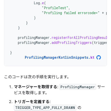
Log
.
e
(
"ProfileTest"
,
"Profiling failed errorcode="
+
pr
)
}
}
profilingManager
.
registerForAllProfilingResult
profilingManager
.
addProfilingTriggers
(
triggers
}
ProfilingManagerKotlinSnippets
.
kt
このコードは次の手順を実行します。
マネージャーを取得する
:
ProfilingManager
サー
ビスを取得します。
トリガーを定義する
:
TRIGGER_TYPE_APP_FULLY_DRAWN
の