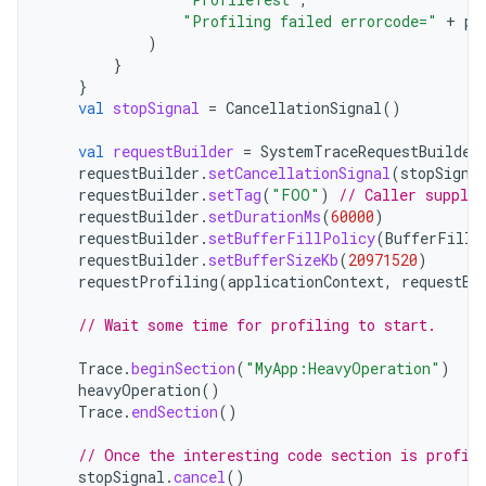
"Profiling failed errorcode="
+
pr
)
}
}
val
stopSignal
=
CancellationSignal
()
val
requestBuilder
=
SystemTraceRequestBuilder
requestBuilder
.
setCancellationSignal
(
stopSigna
requestBuilder
.
setTag
(
"FOO"
)
// Caller supplie
requestBuilder
.
setDurationMs
(
60000
)
requestBuilder
.
setBufferFillPolicy
(
BufferFillP
requestBuilder
.
setBufferSizeKb
(
20971520
)
requestProfiling
(
applicationContext
,
requestBu
// Wait some time for profiling to start.
Trace
.
beginSection
(
"MyApp:HeavyOperation"
)
heavyOperation
()
Trace
.
endSection
()
// Once the interesting code section is profil
stopSignal
.
cancel
()