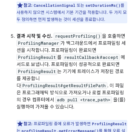
참고:
또는
를
CancellationSignal
setDurationMs()
사용하지 않으면 시스템에서 기본 기간을 적용합니다. 두 가지 모
두 정의하면 먼저 발생하는 것이 세션을 종료합니다.
결과 시작 및 수신.
requestProfiling()
을 호출하면
ProfilingManager
가 백그라운드에서 프로파일링 세
션을 시작합니다. 프로파일링이 완료되면
ProfilingResult
를
resultCallback#accept
메
서드로 보냅니다. 프로파일링이 성공적으로 완료되면
ProfilingResult
는 기기에 트레이스가 저장된 경로
를 제공합니
다
ProfilingResult#getResultFilePath
. 이 파일
은 프로그래매틱 방식으로 가져오거나 로컬 프로파일링
의 경우 컴퓨터에서
adb pull <trace_path>
을(를)
실행하여 가져올 수 있습니다.
참고:
프로파일링 중에 오류가 발생하면
ProfilingResult
는
를 통해 오류 설
profilingResult.getErrorMessage()