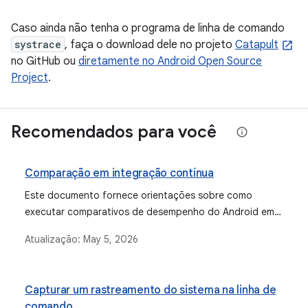
Caso ainda não tenha o programa de linha de comando
systrace
, faça o download dele no projeto
Catapult
no GitHub ou
diretamente no Android Open Source
Project
.
Recomendados para você
Comparação em integração contínua
Este documento fornece orientações sobre como
executar comparativos de desempenho do Android em
um ambiente de integração contínua (CI) para monitorar
Atualização:
May 5, 2026
o desempenho ao longo do tempo e identificar
regressões ou melhorias, detalhando os processos de
configuração, execução e coleta de dados.
Capturar um rastreamento do sistema na linha de
comando