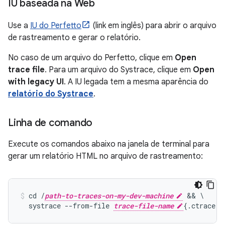
IU baseada na Web
Use a
IU do Perfetto
(link em inglês) para abrir o arquivo
de rastreamento e gerar o relatório.
No caso de um arquivo do Perfetto, clique em
Open
trace file
. Para um arquivo do Systrace, clique em
Open
with legacy UI
. A IU legada tem a mesma aparência do
relatório do Systrace
.
Linha de comando
Execute os comandos abaixo na janela de terminal para
gerar um relatório HTML no arquivo de rastreamento:
cd /
path-to-traces-on-my-dev-machine
 && \

  systrace --from-file 
trace-file-name
{.ctrace |