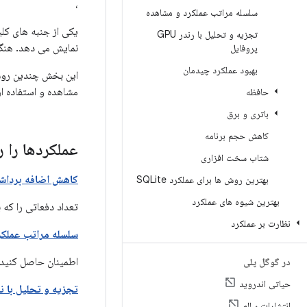
،
سلسله مراتب عملکرد و مشاهده
یکی از جنبه های کلی
تجزیه و تحلیل با رندر GPU
نمایش می دهد. هنگا
پروفایل
بهبود عملکرد چیدمان
این بخش چندین روش 
مشاهده و استفاده از ابزار Profile GPU. برای آشنایی با رندر در 
حافظه
باتری و برق
کاهش حجم برنامه
عملکردها را ر
شتاب سخت افزاری
کاهش اضافه برداش
بهترین روش ها برای عملکرد SQLite
بهترین شیوه های عملکرد
تعداد دفعاتی را که 
نظارت بر عملکرد
سلسله مراتب عملکر
اطمینان حاصل کنید 
در گوگل پلی
حیاتی اندروید
تجزیه و تحلیل با نمایه dering
انتشارات سالم