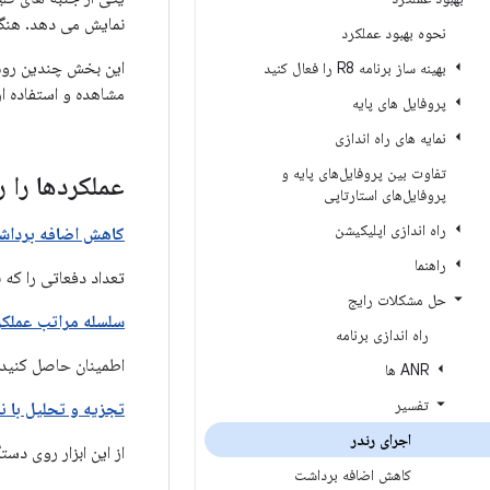
نمایش می دهد. هنگا
نحوه بهبود عملکرد
این بخش چندین روش 
بهینه ساز برنامه R8 را فعال کنید
مشاهده و استفاده از ابزار Profile GPU. برای آشنایی با رندر در 
پروفایل های پایه
نمایه های راه اندازی
تفاوت بین پروفایل‌های پایه و
عملکردها را ر
پروفایل‌های استارتاپی
راه اندازی اپلیکیشن
کاهش اضافه برداش
راهنما
تعداد دفعاتی را که 
حل مشکلات رایج
سلسله مراتب عملکر
راه اندازی برنامه
اطمینان حاصل کنید 
ANR ها
تفسیر
تجزیه و تحلیل با نمایه dering
اجرای رندر
از این ابزار روی دست
کاهش اضافه برداشت