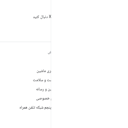
X
AndroidDev@ را در X دنبال کنید
مطالب بیشتر درباره
کاوش
ANDROID
بازی
Android
یادگیری ماشین
Android برای سازمان‌ها
بهداشت و سلامت
امنیت
دوربین و رسانه
منبع آزاد
حریم خصوصی
اخبار
نسل پنجم شبکه تلفن همراه
وبلاگ
پادکست‌ها