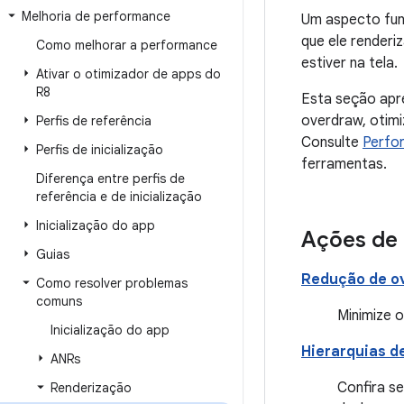
Melhoria de performance
Um aspecto fund
que ele renderi
Como melhorar a performance
estiver na tela.
Ativar o otimizador de apps do
R8
Esta seção apre
overdraw, otimi
Perfis de referência
Consulte
Perfo
Perfis de inicialização
ferramentas.
Diferença entre perfis de
referência e de inicialização
Inicialização do app
Ações de 
Guias
Redução de o
Como resolver problemas
comuns
Minimize 
Inicialização do app
Hierarquias d
ANRs
Confira s
Renderização