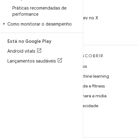
Práticas recomendadas de
X
performance
Siga @AndroidDev no X
Como monitorar o desempenho
Está no Google Play
Android vitals
MAIS SOBRE O ANDROID
DESCOBRIR
Lançamentos saudáveis
Android
Jogos
Android para empresas
Machine learning
Segurança
Saúde e fitness
Source
Câmera e mídia
Notícias
Privacidade
Blog
5G
Podcasts