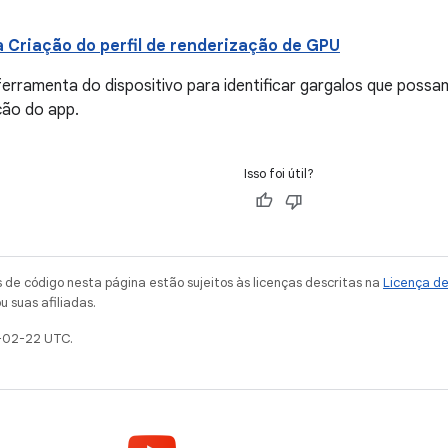
a Criação do perfil de renderização de GPU
ferramenta do dispositivo para identificar gargalos que possa
ção do app.
Isso foi útil?
de código nesta página estão sujeitos às licenças descritas na
Licença d
u suas afiliadas.
-02-22 UTC.