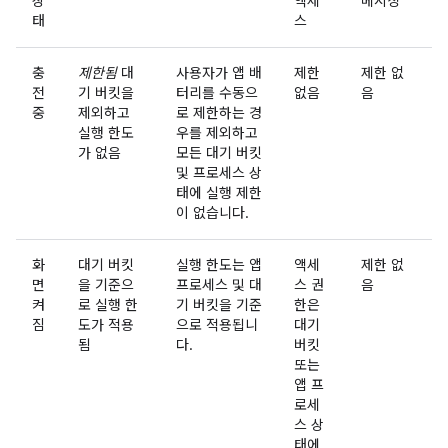
상
액세
메시징
태
스
충
제한됨
대
사용자가 앱 배
제한
제한 없
전
기 버킷을
터리를 수동으
없음
음
중
제외하고
로 제한하는 경
실행 한도
우를 제외하고
가 없음
모든 대기 버킷
및 프로세스 상
태에 실행 제한
이 없습니다.
화
대기 버킷
실행 한도는 앱
액세
제한 없
면
을 기준으
프로세스 및 대
스 권
음
켜
로 실행 한
기 버킷을 기준
한은
짐
도가 적용
으로 적용됩니
대기
됨
다.
버킷
또는
앱 프
로세
스 상
태에