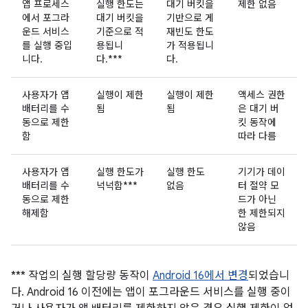
앱 프로세스
실행 한도는
대기 버킷을
제한 없음
에서 포그라
대기 버킷을
기반으로 게
운드 서비스
기준으로 적
재빈도 한도
를 실행 중입
용됩니
가 적용됩니
니다.
다.***
다.
사용자가 앱
실행이 제한
실행이 제한
액세스 권한
배터리를 수
됨
됨
은 대기 버
동으로 제한
킷 동작에
함
따라 다름
사용자가 앱
실행 한도가
실행 한도
기기가 데이
배터리를 수
넉넉함***
없음
터 절약 모
동으로 제한
드가 아닌
해제함
한 제한되지
않음
*** 작업의 실행 할당량 동작이
Android 16에서 변경
되었습니
다. Android 16 이전에는 앱이 포그라운드 서비스를 실행 중이