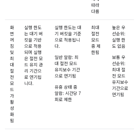
따라
다름
화
실행 한도
실행 한도는 대
최대
높은 우
면
는 대기 버
기 버킷을 기준
절전
선순위:
꺼
킷을 기반
으로 적용됩니
모드
실행 한
짐
으로 적용
다.
중 제
도 없음
및
되며 실행
한됨
일반 알람: 최
보통 우
최
은 절전 모
대 절전 모드
선순위:
대
드 유지 관
유지보수 기간
최대 절
절
리 기간으
으로 연기됨
전 모드
전
로 연기됩
유지보수
모
니다.
유휴 상태 중
기간으로
드
알람: 시간당 7
연기됨
가
회로 제한
활
성
화
됨