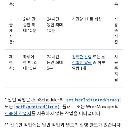
용:
음
드
24시간
24시간
시간당 1회로 제한
사
물
동안 최
동안 최대
용
게
대 10분
10분
중
사
지
용:
됨
제
하루에
24시간
정확한 알람
또는
부
사
한
한 번, 최
동안 최대
정확한 알람
중 하루
용
됨:
대 10분
5분
알람 1개
중
지
됨
* 일반 작업은 JobScheduler의
setUserInitiated(true)
또는
setExpedited(true)
플래그 또는 WorkManager의
신속한 작업자
를 사용하지 않는 작업을 나타냅니다.
** 신속한 작업에는 일반 작업과 별도의 실행 한도가 있습니다.