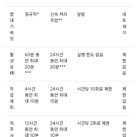
앱
정규직*
신속 처리
알람
네
대
작업**
트
기
워
버
크
킷
활
60분 동
24시간
실행 한도 없음
제
성
안 최대
동안 최대
한
상
20분
30분***
없
태:
***
음
작
4시간
24시간
시간당 10회로 제한
제
업
동안 최
동안 최대
한
세
대 10분
15분
없
트:
음
자
12시간
24시간
시간당 2회로 제한
제
주
동안 최
동안 최대
한
사
대 10분
10분
없