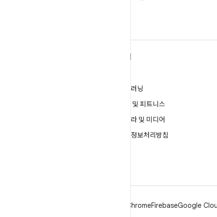
ANDROID 자세히 알아보기
탐색
Android
게임
엔터프라이즈용 Android
머신러닝
보안
건강 및 피트니스
소스
카메라 및 미디어
뉴스
개인정보처리방침
블로그
5G
팟캐스트
Android
Chrome
Firebase
Google Clou